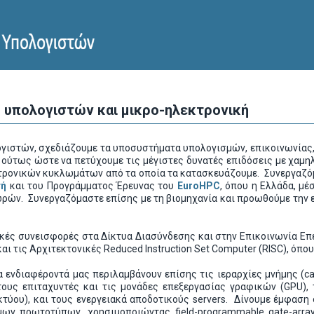
ή υπολογιστών και μικρο-ηλεκτρονική
ογιστών, σχεδιάζουμε τα υποσυστήματα υπολογισμών, επικοινωνίας
ύτως ώστε να πετύχουμε τις μέγιστες δυνατές επιδόσεις με χαμηλό
κτρονικών κυκλωμάτων από τα οποία τα κατασκευάζουμε. Συνεργαζό
τή
και του Προγράμματος Έρευνας του
EuroHPC
, όπου η Ελλάδα, μ
ών. Συνεργαζόμαστε επίσης με τη βιομηχανία και προωθούμε την ε
κές συνεισφορές στα Δίκτυα Διασύνδεσης και στην Επικοινωνία Επ
και τις Αρχιτεκτονικές Reduced Instruction Set Computer (RISC), ό
 ενδιαφέροντά μας περιλαμβάνουν επίσης τις ιεραρχίες μνήμης (cac
ους επιταχυντές και τις μονάδες επεξεργασίας γραφικών (GPU),
κτύου), και τους ενεργειακά αποδοτικούς servers. Δίνουμε έμφαση 
μων πρωτοτύπων, χρησιμοποιώντας field-programmable gate-arr