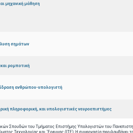
και μηχανική μάθηση
άλυση σημάτων
 και ρομποτική
επίδραση ανθρώπου-υπολογιστή
τρική πληροφορική, και υπολογιστικές νευροεπιστήμες
ών Σπουδών του Τμήματος Επιστήμης Υπολογιστών του Πανεπιστημίο
ύματος Τεχνολογίας και ΄Έρευνας (ΙΤΕ). Η συνεργασία περιλαμβάνει τ