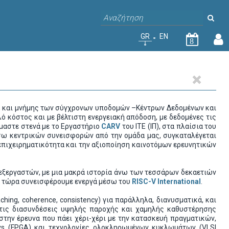
GR
EN
8
, και μνήμης των σύγχρονων υποδομών –Κέντρων Δεδομένων και
 κόστος και με βέλτιστη ενεργειακή απόδοση, με δεδομένες τις
μαστε στενά με το Εργαστήριο
CARV
του ΙΤΕ (ΙΠ), στα πλαίσια του
έσω κεντρικών συνεισφορών από την ομάδα μας, συγκαταλέγεται
πιχειρηματικότητα και την αξιοποίηση καινοτόμων ερευνητικών
εξεργαστών, με μια μακρά ιστορία άνω των τεσσάρων δεκαετιών
που τώρα συνεισφέρουμε ενεργά μέσω του
RISC-V International
.
hing, coherence, consistency) για παράλληλα, διανυσματικά, και
 τις διασυνδέσεις υψηλής παροχής και χαμηλής καθυστέρησης
στην έρευνα που πάει χέρι-χέρι με την κατασκευή πραγματικών,
ays (FPGA) και τεχνολογίες ολοκληρωμένων κυκλωμάτων (VLSI