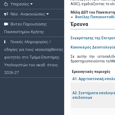
Υπηρεσίες
ASIC), σχεδιάζοντας το υ
Μέλη ΔΕΠ του Πανεπιστημ
Νέα - Ανακοινώσεις
Βασίλης Παπαευσταθί
Έρευνα
Βίντεο Παρουσίασης
Πανεπιστημίου Κρήτης
Συγκρότησης της Επιτροπ
Γενικές πληροφορίες /
Κανονισμός Δεοντολογία
οδηγίες για τους νεοεισαχθέντες
Σε αυτήν την ιστοσελίδ
φοιτητές στο Τμήμα Επιστήμης
δραστηριοποιούνται τα Μέ
Υπολογιστών του ακαδ. έτους
Ερευνητικές περιοχές
2026-27
Α1. Αρχιτεκτoνική υπολ
Α2. Συστήματα υπολογι
επιδόσεων