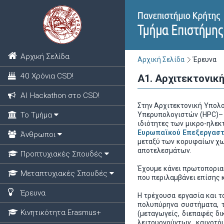
Αρχική Σελίδα
Αρχική Σελίδα
Έρευνα
40 Χρόνια CSD!
Α1. Αρχιτεκτoνικ
ΑΙ Hackathon στο CSD!
Στην Αρχιτεκτονική Υπολ
Το Τμήμα
Υπερυπολογιστών (HPC)– ο
ιδιότητες των μικρο-ηλε
Ευρωπαϊκού Επεξεργασ
Άνθρωποι
μεταξύ των κορυφαίων χωρ
αποτελεσμάτων.
Προπτυχιακές Σπουδές
Έχουμε κάνει πρωτοπορια
Μεταπτυχιακές Σπουδές
που περιλαμβάνει επίσης 
Έρευνα
Η τρέχουσα εργασία και τα
πολυπύρηνα συστήματα, τ
Κινητικότητα Erasmus+
(μεταγωγείς, διεπαφές δι
λειτουργούντων, καινοτό