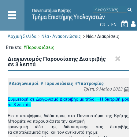
GR
EN
9
Αρχική Σελίδα
Νέα - Ανακοινώσεις
Νέα / Διακρίσεις
Ετικέτα:
#Παρουσιάσεις
Διαγωνισμός Παρουσίασης Διατριβής
σε 3 λεπτά
#Διαγωνισμοί
#Παρουσιάσεις
#Υποτροφίες
Τρίτη, 9 Μαίου 2023
Συμμετοχή σε Διαγωνισμό Διατριβής με τίτλο: «Η διατριβή μου
σε 3 λεπτά»
Είστε υποψήφιος διδάκτορας στο Πανεπιστήμιο της Κρήτης;
Μπορείτε να παρουσιάσετε την κεντρική
ερευνητική ιδέα της διδακτορικής σας διατριβής,
τα
αποτελέσματά
της, και το
ν αντίκτυπό
της με