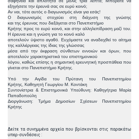
σαφήνεια και απλότητα σε μόλις τρία λεπτά; Μπορείτε
να
εξηγήσετε την έρευνά σας σε ευρύ κοινό;
Αν ναι, τότε αυτός ο διαγωνισμός είναι για εσάς!
Ο διαγωνισμός στοχεύει στη διάχυση της γνώσης
και
της
έρευνας που διεξάγεται στο Πανεπιστήμιο
Κρήτης προς το
ευρύ
κοινό, και στην αλληλεπίδραση μαζί του.
Η έρευνα και η γνώση για
το κοινό καλό
αποτελούν ύψιστο αγαθό. Ευχόμαστε να αναδειχθεί το
αίτημα
της καλλιέργειας της ίδιας της γλώσσας
μέσα από την
έκφραση σύνθετων εννοιών και όρων, που
αποτελούν
χαρακτηριστικά
του επιστημονικού
λόγου, καθώς επίσης η σημαντική ερευνητική
προσπάθεια που
γίνεται στο
Π
α
νεπιστήμιο
Κρήτης
.
Υπό την Αιγίδα του Πρύτανη του Πανεπιστημίου
Κρήτης
,
Καθηγητή Γεωργίου Μ. Κοντάκη
Συντονίστρια & Επιστημονικά Υπεύθυνη
:
Καθηγήτρια Μαρία
Παπαδοπούλη
Διοργάνωση
:
Τμήμα Δημοσίων Σχέσεων Πανεπιστημίου
Κρήτης
Δείτε τα συνημμένα αρχεία που βρίσκονται στις παρακάτω
υπερ-συνδέσεις :