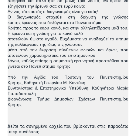
σαφήνεια και απλότητα σε μόλις τρία λεπτά; Μπορείτε
να
εξηγήσετε την έρευνά σας σε ευρύ κοινό;
Αν ναι, τότε αυτός ο διαγωνισμός είναι για εσάς!
Ο διαγωνισμός στοχεύει στη διάχυση της γνώσης
και
της
έρευνας που διεξάγεται στο Πανεπιστήμιο
Κρήτης προς το
ευρύ
κοινό, και στην αλληλεπίδραση μαζί του.
Η έρευνα και η γνώση για
το κοινό καλό
αποτελούν ύψιστο αγαθό. Ευχόμαστε να αναδειχθεί το
αίτημα
της καλλιέργειας της ίδιας της γλώσσας
μέσα από την
έκφραση σύνθετων εννοιών και όρων, που
αποτελούν
χαρακτηριστικά
του επιστημονικού
λόγου, καθώς επίσης η σημαντική ερευνητική
προσπάθεια που
γίνεται στο
Π
α
νεπιστήμιο
Κρήτης
.
Υπό την Αιγίδα του Πρύτανη του Πανεπιστημίου
Κρήτης
,
Καθηγητή Γεωργίου Μ. Κοντάκη
Συντονίστρια & Επιστημονικά Υπεύθυνη
:
Καθηγήτρια Μαρία
Παπαδοπούλη
Διοργάνωση
:
Τμήμα Δημοσίων Σχέσεων Πανεπιστημίου
Κρήτης
Δείτε τα συνημμένα αρχεία που βρίσκονται στις παρακάτω
υπερ-συνδέσεις :