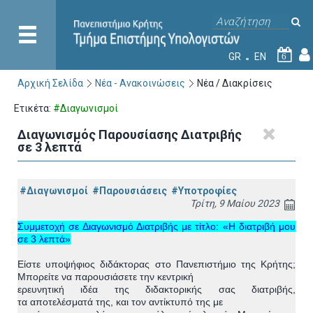
GR
EN
6
Αρχική Σελίδα
Νέα - Ανακοινώσεις
Νέα / Διακρίσεις
Ετικέτα:
#Διαγωνισμοί
Διαγωνισμός Παρουσίασης Διατριβής
σε 3 λεπτά
#Διαγωνισμοί
#Παρουσιάσεις
#Υποτροφίες
Τρίτη, 9 Μαίου 2023
Συμμετοχή σε Διαγωνισμό Διατριβής με τίτλο: «Η διατριβή μου
σε 3 λεπτά»
Είστε υποψήφιος διδάκτορας στο Πανεπιστήμιο της Κρήτης;
Μπορείτε να παρουσιάσετε την κεντρική
ερευνητική ιδέα της διδακτορικής σας διατριβής,
τα
αποτελέσματά
της, και το
ν αντίκτυπό
της με