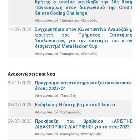
Κρήτης ο οποίος κατέλαβε την 16η θέση
παγκοσμίως στον διαγωνισμό της Credit
Suisse Coding Challenge
#Διαγωνισμοί
#Διακρίσεις
#Σπουδές
14/09/2022
Συγχαρητήρια στον Κωνσταντίνο Ανεμοζάλη,
φοιτητή του Τμήματος Επιστήμης
Υπολογιστών, για την επιτυχία του στον
διαγωνισμό Meta Hacker Cup
#Διαγωνισμοί
#Διακρίσεις
#Σπουδές
Ανακοινώσεις και Νέα
30/11/2023
Πρόγραμμα κατατακτηρίων εξετάσεων ακαδ.
έτους 2023-24
#Διαγωνισμοί
#Σπουδές
03/07/2023
Εκδήλωση: Η διατριβή μου σε 3 λεπτά
#Διαγωνισμοί
#Εκδηλώσεις
29/05/2023
Προκήρυξη του βραβείου «ΑΡΙΣΤΗΣ
ΔΙΔΑΚΤΟΡΙΚΗΣ ΔΙΑΤΡΙΒΗΣ» για το έτος 2023
#Διαγωνισμοί
#Διακρίσεις
#Υποτροφίες