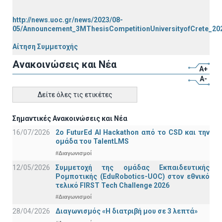
http://news.uoc.gr/news/2023/08-
05/Announcement_3MThesisCompetitionUniversityofCrete_20
Αίτηση Συμμετοχής
Ανακοινώσεις και Νέα
A+
A-
Δείτε όλες τις ετικέτες
Σημαντικές Ανακοινώσεις και Νέα
16/07/2026
2o FuturEd AI Hackathon από το CSD και την
ομάδα του TalentLMS
#Διαγωνισμοί
12/05/2026
Συμμετοχή της ομάδας Εκπαιδευτικής
Ρομποτικής (EduRobotics-UOC) στον εθνικό
τελικό FIRST Tech Challenge 2026
#Διαγωνισμοί
28/04/2026
Διαγωνισμός «Η διατριβή μου σε 3 λεπτά»