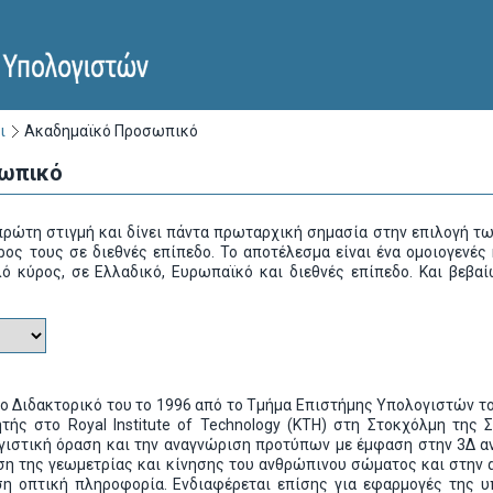
ι
Ακαδημαϊκό Προσωπικό
ωπικό
ρώτη στιγμή και δίνει πάντα πρωταρχική σημασία στην επιλογή τω
ρος τους σε διεθνές επίπεδο. Το αποτέλεσμα είναι ένα ομοιογενέ
ό κύρος, σε Ελλαδικό, Ευρωπαϊκό και διεθνές επίπεδο. Και βεβ
ο Διδακτορικό του το 1996 από το Τμήμα Επιστήμης Υπολογιστών το
ητής στο Royal Institute of Technology (KTH) στη Στοκχόλμη της 
γιστική όραση και την αναγνώριση προτύπων με έμφαση στην 3Δ α
ση της γεωμετρίας και κίνησης του ανθρώπινου σώματος και στην
ση οπτική πληροφορία. Ενδιαφέρεται επίσης για εφαρμογές της 