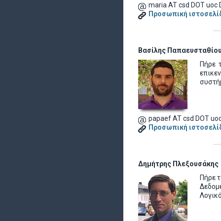
maria AT csd DOT uoc 
Προσωπική ιστοσελί
Βασίλης Παπαευσταθίο
Πήρε 
επικε
συστή
papaef AT csd DOT uoc
Προσωπική ιστοσελί
Δημήτρης Πλεξουσάκης
Πήρε τ
Δεδομ
Λογικ