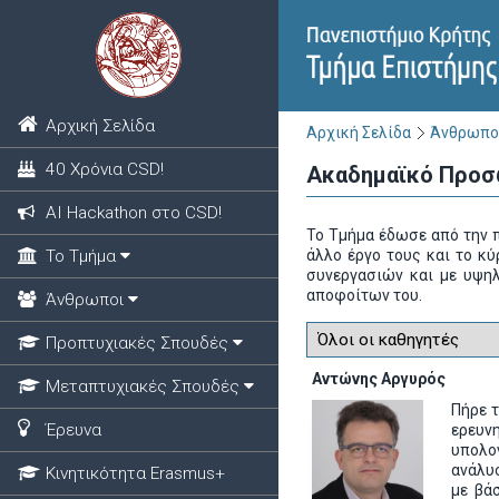
Αρχική Σελίδα
Αρχική Σελίδα
Άνθρωπο
40 Χρόνια CSD!
Ακαδημαϊκό Προσ
ΑΙ Hackathon στο CSD!
Το Τμήμα έδωσε από την π
Το Τμήμα
άλλο έργο τους και το κύ
συνεργασιών και με υψηλ
αποφοίτων του.
Άνθρωποι
Προπτυχιακές Σπουδές
Αντώνης Αργυρός
Μεταπτυχιακές Σπουδές
Πήρε τ
Έρευνα
ερευν
υπολο
ανάλυ
Κινητικότητα Erasmus+
με βά