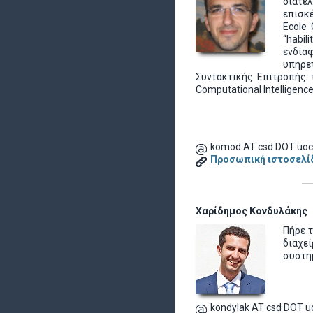
διατελ
επισκέ
Ecole
“habil
ενδια
υπηρετ
Συντακτικής Επιτροπής τ
Computational Intelligence
komod AT csd DOT uoc
Προσωπική ιστοσελί
Χαρίδημος Κονδυλάκης
Πήρε τ
διαχε
συστημ
kondylak AT csd DOT u