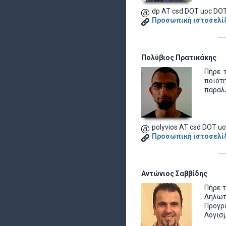
dp AT csd DOT uoc DOT
Προσωπική ιστοσελί
Πολύβιος Πρατικάκης
Πήρε 
ποιότ
παραλλ
polyvios AT csd DOT u
Προσωπική ιστοσελί
Αντώνιος Σαββίδης
Πήρε τ
Δηλωτ
Προγρ
Λογισ