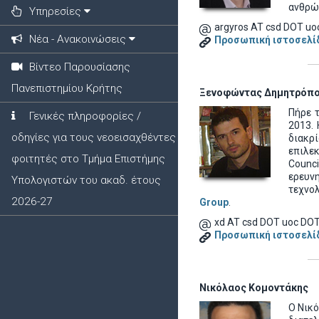
ανθρώ
Υπηρεσίες
argyros AT csd DOT uo
Νέα - Ανακοινώσεις
Προσωπική ιστοσελί
Βίντεο Παρουσίασης
Πανεπιστημίου Κρήτης
Ξενοφώντας Δημητρόπ
Πήρε 
Γενικές πληροφορίες /
2013
.
οδηγίες για τους νεοεισαχθέντες
διακρ
επιλε
φοιτητές στο Τμήμα Επιστήμης
Counci
ερευνη
Υπολογιστών του ακαδ. έτους
τεχνολ
2026-27
Group
.
xd AT csd DOT uoc DOT
Προσωπική ιστοσελί
Νικόλαος Κομοντάκης
Ο Νικ