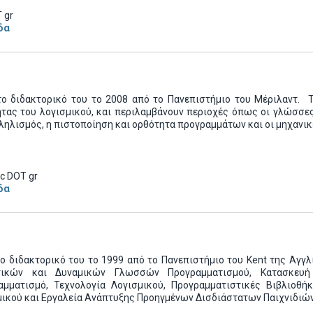
 gr
δα
το διδακτορικό του το 2008 από το Πανεπιστήμιο του Μέριλαντ. 
ητας του λογισμικού, και περιλαμβάνουν περιοχές όπως οι γλώσσες
ηλισμός, η πιστοποίηση και ορθότητα προγραμμάτων και οι μηχανικ
oc DOT gr
δα
ο διδακτορικό του το 1999 από το Πανεπιστήμιο του Kent της Αγγλ
ικών και Δυναμικών Γλωσσών Προγραμματισμού, Κατασκευή
αμματισμό, Τεχνολογία Λογισμικού, Προγραμματιστικές Βιβλιοθ
μικού και Εργαλεία Ανάπτυξης Προηγμένων Δισδιάστατων Παιχνιδιών