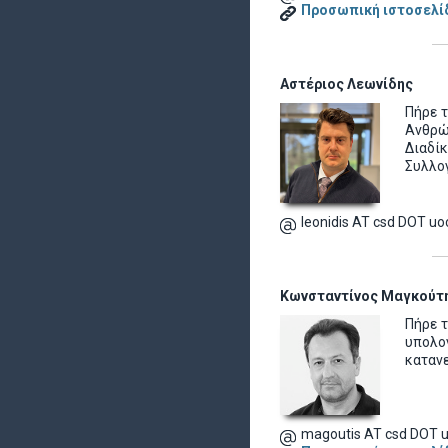
Προσωπική ιστοσελί
Αστέριος Λεωνίδης
Πήρε 
Ανθρώ
Διαδί
Συλλο
leonidis AT csd DOT uo
Κωνσταντίνος Μαγκούτη
Πήρε τ
υπολο
καταν
magoutis AT csd DOT u