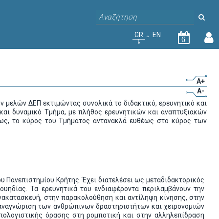
GR
EN
6
A+
A-
ν μελών ΔΕΠ εκτιμώντας συνολικά το διδακτικό, ερευνητικό και
ς και δυναμικό Τμήμα, με πλήθος ερευνητικών και αναπτυξιακών
αίως, το κύρος του Τμήματος αντανακλά ευθέως στο κύρος των
υ Πανεπιστημίου Κρήτης. Έχει διατελέσει ως μεταδιδακτορικός
Σουηδίας. Τα ερευνητικά του ενδιαφέροντα περιλαμβάνουν την
νακατασκευή, στην παρακολούθηση και αντίληψη κίνησης, στην
 αναγνώριση των ανθρώπινων δραστηριοτήτων και χειρονομιών
υπολογιστικής όρασης στη ρομποτική και στην αλληλεπίδραση