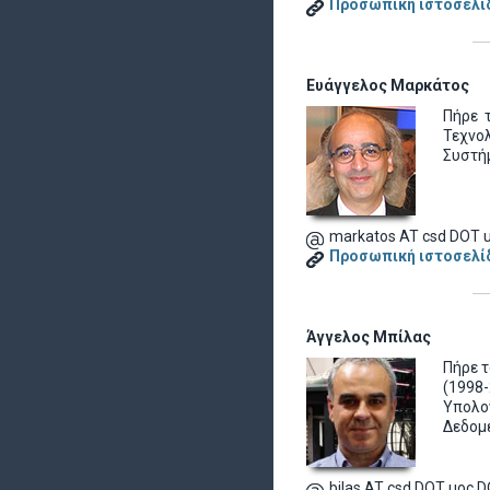
Προσωπική ιστοσελί
Ευάγγελος Μαρκάτος
Πήρε 
Τεχνο
Συστήμ
markatos AT csd DOT 
Προσωπική ιστοσελί
Άγγελος Μπίλας
Πήρε τ
(1998
Υπολο
Δεδομέ
bilas AT csd DOT uoc D