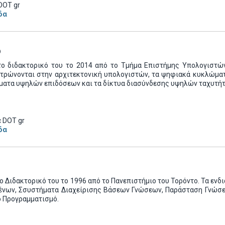
DOT gr
δα
υ
το διδακτορικό του το 2014 από το Τμήμα Επιστήμης Υπολογιστών
ντρώνονται στην αρχιτεκτονική υπολογιστών, τα ψηφιακά κυκλώματα
ματα υψηλών επιδόσεων και τα δίκτυα διασύνδεσης υψηλών ταχυτή
 DOT gr
δα
ο Διδακτορικό του το 1996 από το Πανεπιστήμιο του Τορόντο. Τα εν
ένων, Σσυστήματα Διαχείρισης Βάσεων Γνώσεων, Παράσταση Γνώσε
ό Προγραμματισμό.