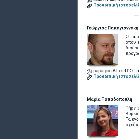
Προσωπική ιστοσελί
Γεώργιος Παπαγιαννάκη
Ο Γιώρ
όπου 
διαδρ
προγρ
papagian AT csd DOT u
Προσωπική ιστοσελί
Μαρία Παπαδοπούλη
Πήρε τ
Βόρεια
Τα ενδ
σχεδια