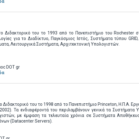
δα
το Διδακτορικό του το 1993 από το Πανεπιστήμιο του Rochester σ
λογίες για το Διαδίκτυο, Παγκόσμιος Ιστός, Συστήματα τύπου GRID
ατα, Λειτουργικά Συστήματα, Αρχιτεκτονική Υπολογιστών.
uoc DOT gr
δα
ο Διδακτορικό του το 1998 από το Πανεπιστήμιο Princeton, Η.Π.Α. 
-2002). Τα ενδιαφέροντά του περιλαμβάνουν γενικά τα Συστήματα 
γιστών, με έμφαση τα τελευταία χρόνια σε Συστήματα Αποθήκευ
νων (Datacenter Servers).
OT gr