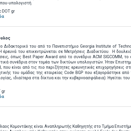
που-υπολογιστή.
c DOT gr
δα
ουλος
το Διδακτορικό του
από το Πανεπιστήμιο Georgia Institute of Techn
 Η έρευνά του επικεντρώνεται σε Μετρήσεις Διαδικτύου.
Η δουλειά
ίσεις, όπως Best Paper Award από το συνέδριο ACM SIGCOMM, το ο
κτικά συνέδρια στον τομέα των δικτύων υπολογιστών. Ήταν Επιστη
l, που είναι από τις πιο περιζήτητες ερευνητικές επιχορηγήσεις 
τικής του ομάδας της εταιρείας Code BGP που εξαγοράστηκε από τ
ογίας, ιδιαίτερα στα δίκτυα και την κυβερνοασφάλεια).
Ηγείται του
 gr
δα
όλαος Κομοντάκης είναι Αναπληρωτής Καθηγητής στο Τμήμα Επιστήμ