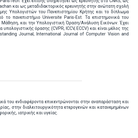
ParisTech. Έχει επίσης υπηρετήσει ως ερευνητής στο CNRS, ως
Cachan και ως μεταδιδακτορικός ερευνητής στην ανώτατη σχολή
στήμης Υπολογιστών του Πανεπιστημίου Κρήτης και το δίπλωμα
) από το πανεπιστήμιο Universite Paris-Est. Τα επιστημονικά του
ή Μάθηση, και την Υπολογιστική Όραση/Ανάλυση Εικόνων. Έχει
 υπολογιστικής όρασης (CVPR, ICCV, ECCV) και είναι μέλος της
nding Journal, International Journal of Computer Vision and
τικά του ενδιαφέροντα επικεντρώνονται στην αναπαράσταση και
ίας, στην διαλειτουργικότητα ετερογενών και κατανεμημένων
ρικής, ιατρικής και υγείας.