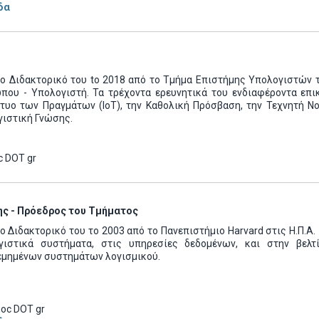
δα
το Διδακτορικό του to 2018 από το Τμήμα Επιστήμης Υπολογιστών 
που - Υπολογιστή. Τα τρέχοντα ερευνητικά του ενδιαφέροντα επι
κτυο των Πραγμάτων (IoT), την Καθολική Πρόσβαση, την Τεχνητή 
γιστική Γνώσης.
c DOT gr
ς - Πρόεδρος του Τμήματος
ο Διδακτορικό του το 2003 από το Πανεπιστήμιο
Harvard
στις Η.Π.Α.
γιστικά συστήματα, στις υπηρεσίες δεδομένων, και στην βελτ
εμημένων συστημάτων λογισμικού.
oc DOT gr