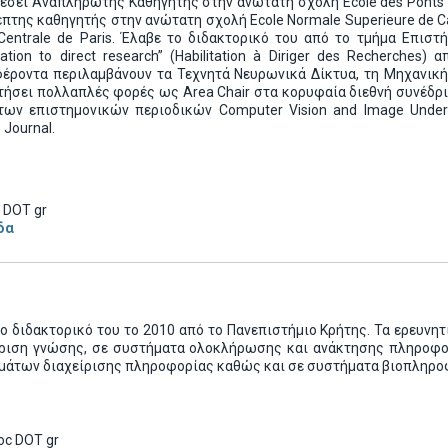
έσει Αναπληρωτής Καθηγητής στην ανώτατη σχολή Ecole des Ponts 
πτης καθηγητής στην ανώτατη σχολή Ecole Normale Superieure de 
 Centrale de Paris. Έλαβε το διδακτορικό του από το τμήμα Επι
itation to direct research” (Habilitation à Diriger des Recherches
φέροντα περιλαμβάνουν τα Τεχνητά Νευρωνικά Δίκτυα, τη Μηχανικ
ήσει πολλαπλές φορές ως Area Chair στα κορυφαία διεθνή συνέδρια
ων επιστημονικών περιοδικών Computer Vision and Image Understa
 Journal.
 DOT gr
δα
ο διδακτορικό του το 2010 από το Πανεπιστήμιο Κρήτης. Τα ερευνη
ίριση γνώσης, σε συστήματα ολοκλήρωσης και ανάκτησης πληροφορ
άτων διαχείρισης πληροφορίας καθώς και σε συστήματα βιοπληροφο
oc DOT gr