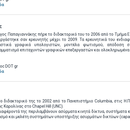
δα
ς
γος Παπαγιαννάκης πήρε το διδακτορικό του το 2006 από το Τμήμα 
εργάστηκε σαν ερευνητής μέχρι το 2009. Τα ερευνητικά του ενδιαφ
αστικά γραφικά υπολογιστών, μοντέλα φωτισμού, απόδοση σ
αμματισμό επιταχυντών γραφικών επεξεργαστών και ολοκληρωμένα
oc DOT gr
δα
ο διδακτορικό της το 2002 από το Πανεπιστήμιο Columbia, στις Η.
ς Καρολίνας στο Chapel Hill (UNC).
ιαφέροντά της περιλαμβάνουν ασύρματα κινητά δίκτυα, συστήματα 
σμό και μελέτη συστημάτων υποστήριξης ασυρμάτων δικτύων (capacity