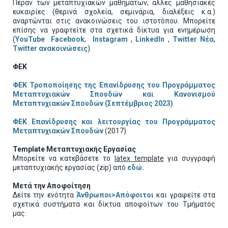
Πέραν των μεταπτυχιακών μαθημάτων, άλλες μαθησιακές
ευκαιρίες (θερινά σχολεία, σεμινάρια, διαλέξεις κ.α.)
αναρτώνται στις ανακοινώσεις του ιστοτόπου. Μπορείτε
επίσης να γραφτείτε στα σχετικά δίκτυα για ενημέρωση
(
YouTube
Facebook
,
Instagram
,
LinkedIn
,
Twitter Νέα
,
Twitter ανακοινώσεις
).
ΦΕΚ
ΦΕΚ Τροποποίησης της Επανίδρυσης του Προγράμματος
Μεταπτυχιακών Σπουδών και Κανονισμού
Μεταπτυχιακών Σπουδών
(Σεπτέμβριος 2023)
ΦΕΚ Επανίδρυσης και λειτουργίας του Προγράμματος
Μεταπτυχιακών Σπουδών
(2017)
Template Μεταπτυχιακής Εργασίας
Μπορείτε να κατεβάσετε το
latex template
για συγγραφή
μεταπτυχιακής εργασίας (zip) από
εδώ.
Μετά την Αποφοίτηση
Δείτε την ενότητα
Άνθρωποι>Απόφοιτοι
και γραφείτε στα
σχετικά συστήματα και δίκτυα αποφοίτων του Τμήματός
μας.