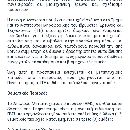
συνεισφοράς σε βιομηχανική έρευνα και σχεδιασμό
προϊόντων.
Η στενή συνεργασία που έχει αναπτυχθεί ανάμεσα στο Τμήμα
και το Ινστιτούτο Πληροφορικής του Ιδρύματος Έρευνας και
Τεχνολογίας (ΙΤΕ) υποστηρίζει διαρκώς ένα εξαιρετικό
περιβάλλον για διεξαγωγή έρευνας και μεταπτυχιακής
εκπαίδευσης, και συμβάλλει στην προσέλκυση πόρων και
ανθρώπινου δυναμικού, ενώ ταυτόχρονα προωθεί την από
κοινού συμμετοχή σε διεθνείς δραστηριότητες εκπαίδευσης
και έρευνας, και τη διατήρηση ενός μεγάλου εύρους διεθνών
συνεργατών σε ακαδημαϊκό και βιομηχανικό επίπεδο.
Όλη αυτή η προσπάθεια ενισχύεται σε μεταπτυχιακό
επίπεδο, από υποτροφίες που χορηγούνται από το
Πανεπιστήμιο, το ΙΤΕ καθώς και από άλλους οργανισμούς.
Θεματικές Περιοχές
Το Δίπλωμα Μεταπτυχιακών Σπουδών (ΔΜΣ) σε «Computer
Science and Engineering», είναι η μοναδική ειδίκευση του
ΠΜΣ, που οργανώνεται γύρω από τις ακόλουθες δώδεκα (12)
θεματικές περιοχές, κατανεμημένες σε τρεις (3) ομάδες:
A. Yπολογιστικές Υποδομές