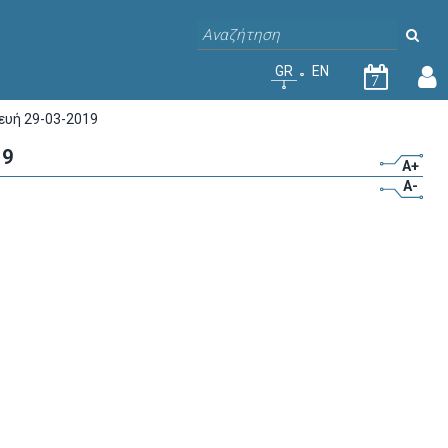
GR
EN
7
ευή 29-03-2019
19
A+
A-