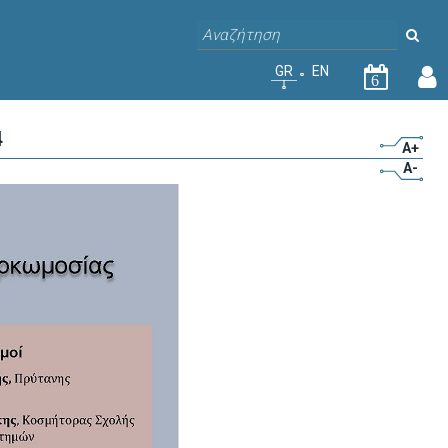
GR
EN
6
4
A+
A-