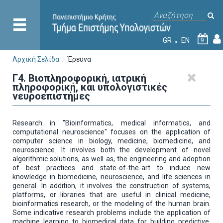
GR
EN
9
Αρχική Σελίδα
Έρευνα
Γ4. Βιοπληροφορική, ιατρική
πληροφορική, και υπολογιστικές
νευροεπιστήμες
Research in "Βioinformatics, medical informatics, and
computational neuroscience" focuses on the application of
computer science in biology, medicine, biomedicine, and
neuroscience. It involves both the development of novel
algorithmic solutions, as well as, the engineering and adoption
of best practices and state-of-the-art to induce new
knowledge in biomedicine, neuroscience, and life sciences in
general. In addition, it involves the construction of systems,
platforms, or libraries that are useful in clinical medicine,
bioinformatics research, or the modeling of the human brain.
Some indicative research problems include the application of
machine learning to biomedical data for building predictive,