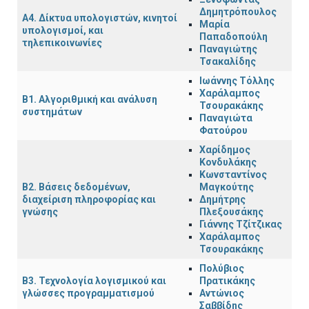
Δημητρόπουλος
Α4. Δίκτυα υπολογιστών, κινητοί
Μαρία
υπολογισμοί, και
Παπαδοπούλη
τηλεπικοινωνίες
Παναγιώτης
Τσακαλίδης
Ιωάννης Τόλλης
Χαράλαμπος
Β1. Αλγοριθμική και ανάλυση
Τσουρακάκης
συστημάτων
Παναγιώτα
Φατούρου
Χαρίδημος
Κονδυλάκης
Κωνσταντίνος
Β2. Βάσεις δεδομένων,
Μαγκούτης
διαχείριση πληροφορίας και
Δημήτρης
γνώσης
Πλεξουσάκης
Γιάννης Τζίτζικας
Χαράλαμπος
Τσουρακάκης
Πολύβιος
Β3. Τεχνολογία λογισμικού και
Πρατικάκης
γλώσσες προγραμματισμού
Αντώνιος
Σαββίδης