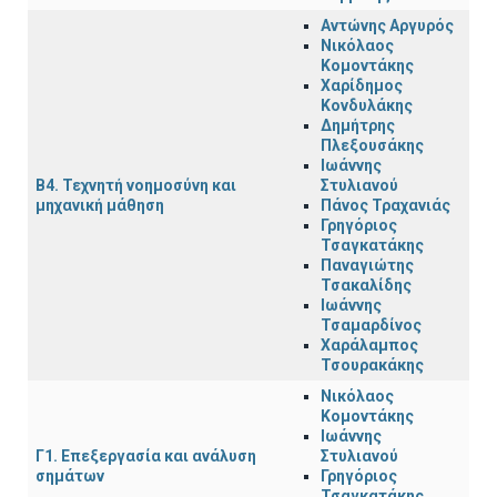
Αντώνης Αργυρός
Νικόλαος
Κομοντάκης
Χαρίδημος
Κονδυλάκης
Δημήτρης
Πλεξουσάκης
Ιωάννης
Β4. Τεχνητή νοημοσύνη και
Στυλιανού
μηχανική μάθηση
Πάνος Τραχανιάς
Γρηγόριος
Τσαγκατάκης
Παναγιώτης
Τσακαλίδης
Ιωάννης
Τσαμαρδίνος
Χαράλαμπος
Τσουρακάκης
Νικόλαος
Κομοντάκης
Ιωάννης
Γ1. Επεξεργασία και ανάλυση
Στυλιανού
σημάτων
Γρηγόριος
Τσαγκατάκης