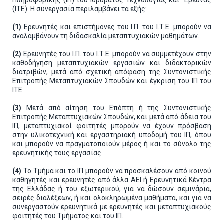
Πληροφορικής (ΙΠ) του Ιδρύματος Τεχνολογίας και ΄Έρευνας
(ΙΤΕ). Η συνεργασία περιλαμβάνει τα εξής:
(1)
Ερευνητές και επιστήμονες του Ι.Π. του Ι.Τ.Ε. μπορούν να
αναλαμβάνουν τη διδασκαλία μεταπτυχιακών μαθημάτων.
(2)
Ερευνητές του Ι.Π. του Ι.Τ.Ε. μπορούν να συμμετέχουν στην
καθοδήγηση μεταπτυχιακών εργασιών και διδακτορικών
διατριβών, μετά από σχετική απόφαση της Συντονιστικής
Επιτροπής Μεταπτυχιακών Σπουδών και έγκριση του ΙΠ του
ΙΤΕ.
(3)
Μετά από αίτηση του Επόπτη ή της Συντονιστικής
Επιτροπής Μεταπτυχιακών Σπουδών, και μετά από άδεια του
ΙΠ, μεταπτυχιακοί φοιτητές μπορούν να έχουν πρόσβαση
στην υλικοτεχνική και εργαστηριακή υποδομή του ΙΠ, όπου
και μπορούν να πραγματοποιούν μέρος ή και το σύνολο της
ερευνητικής τους εργασίας.
(4)
Το Τμήμα και το ΙΠ μπορούν να προσκαλέσουν από κοινού
καθηγητές και ερευνητές από άλλα ΑΕΙ ή Ερευνητικά Κέντρα
της Ελλάδας ή του εξωτερικού, για να δώσουν σεμινάρια,
σειρές διαλέξεων, ή και ολοκληρωμένα μαθήματα, και για να
συνεργαστούν ερευνητικά με ερευνητές και μεταπτυχιακούς
φοιτητές του Τμήματος και του ΙΠ.