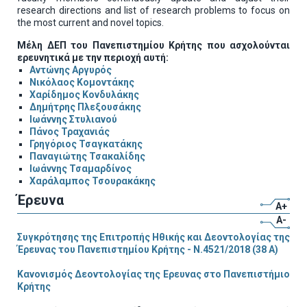
research directions and list of research problems to focus on
the most current and novel topics.
Μέλη ΔΕΠ του Πανεπιστημίου Κρήτης που ασχολούνται
ερευνητικά με την περιοχή αυτή:
Αντώνης Αργυρός
Νικόλαος Κομοντάκης
Χαρίδημος Κονδυλάκης
Δημήτρης Πλεξουσάκης
Ιωάννης Στυλιανού
Πάνος Τραχανιάς
Γρηγόριος Τσαγκατάκης
Παναγιώτης Τσακαλίδης
Ιωάννης Τσαμαρδίνος
Χαράλαμπος Τσουρακάκης
Έρευνα
A+
A-
Συγκρότησης της Επιτροπής Ηθικής και Δεοντολογίας της
Έρευνας του Πανεπιστημίου Κρήτης - Ν.4521/2018 (38 Α)
Κανονισμός Δεοντολογίας της Ερευνας στο Πανεπιστήμιο
Κρήτης