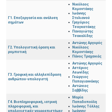
Νικόλαος
Κομοντάκης
Ιωάννης
Γ1. Επεξεργασία και ανάλυση
Στυλιανού
σημάτων
Γρηγόριος
Τσαγκατάκης
Παναγιώτης
Τσακαλίδης
Αντώνης Αργυρός
Γ2. Υπολογιστική όραση και
Νικόλαος
ρομποτική
Κομοντάκης
Πάνος Τραχανιάς
Αντώνης Αργυρός
Αστέριος
Λεωνίδης
Γ3. Γραφική και αλληλεπίδραση
Γεώργιος
ανθρώπου-υπολογιστή
Παπαγιαννάκης
Αντώνιος
Σαββίδης
Μαρία
Γ4. Βιοπληροφορική, ιατρική
Παπαδοπούλη
πληροφορική, και
Ιωάννης Τόλλης
υπολογιστικές νευροεπιστήμες
Ιωάννης