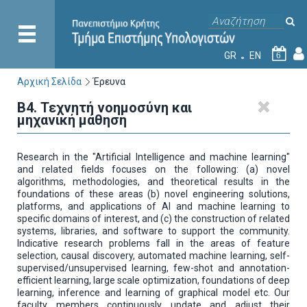
GR
EN
6
Αρχική Σελίδα
Έρευνα
Β4. Τεχνητή νοημοσύνη και
μηχανική μάθηση
Research in the "Artificial Intelligence and machine learning"
and related fields focuses on the following: (a) novel
algorithms, methodologies, and theoretical results in the
foundations of these areas (b) novel engineering solutions,
platforms, and applications of AI and machine learning to
specific domains of interest, and (c) the construction of related
systems, libraries, and software to support the community.
Indicative research problems fall in the areas of feature
selection, causal discovery, automated machine learning, self-
supervised/unsupervised learning, few-shot and annotation-
efficient learning, large scale optimization, foundations of deep
learning, inference and learning of graphical model etc. Our
faculty members continuously update and adjust their