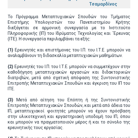
Τσαμαρδίνος
Το Πρόγραμμα Μεταπτυχιακών Σπουδών του Τμήματος
Επιστήμης Υπολογιστών του Πανεπιστημίου Κρήτης
διεξάγεται σε αρμονική συνεργασία με το Ινστιτούτο
Πληροφορικής (ΙΠ) του Ιδρύματος Τεχνολογίας και ΄Έρευνας
(ΙΤΕ). Η συνεργασία περιλαμβάνει τα εξής:
(1)
Ερευνητές και επιστήμονες του Ι.Π. του Ι.Τ.Ε. μπορούν να
αναλαμβάνουν τη διδασκαλία μεταπτυχιακών μαθημάτων.
(2)
Ερευνητές του Ι.Π. του Ι.Τ.Ε. μπορούν να συμμετέχουν στην
καθοδήγηση μεταπτυχιακών εργασιών και διδακτορικών
διατριβών, μετά από σχετική απόφαση της Συντονιστικής
Επιτροπής Μεταπτυχιακών Σπουδών και έγκριση του ΙΠ του
ΙΤΕ.
(3)
Μετά από αίτηση του Επόπτη ή της Συντονιστικής
Επιτροπής Μεταπτυχιακών Σπουδών, και μετά από άδεια του
ΙΠ, μεταπτυχιακοί φοιτητές μπορούν να έχουν πρόσβαση
στην υλικοτεχνική και εργαστηριακή υποδομή του ΙΠ, όπου
και μπορούν να πραγματοποιούν μέρος ή και το σύνολο της
ερευνητικής τους εργασίας.