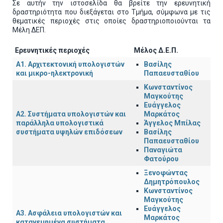
Σε αυτήν την ιστοσελίδα θα βρείτε την ερευνητική
δραστηριότητα που διεξάγεται στο Τμήμα, σύμφωνα με τις
θεματικές περιοχές στις οποίες δραστηριοποιούνται τα
Μέλη ΔΕΠ.
Ερευνητικές περιοχές
Μέλος Δ.Ε.Π.
Α1. Αρχιτεκτoνική υπολογιστών
Βασίλης
και μικρο-ηλεκτρονική
Παπαευσταθίου
Κωνσταντίνος
Μαγκούτης
Ευάγγελος
Α2. Συστήματα υπολογιστών και
Μαρκάτος
παράλληλα υπολογιστικά
Άγγελος Μπίλας
συστήματα υψηλών επιδόσεων
Βασίλης
Παπαευσταθίου
Παναγιώτα
Φατούρου
Ξενοφώντας
Δημητρόπουλος
Κωνσταντίνος
Μαγκούτης
Ευάγγελος
Α3. Ασφάλεια υπολογιστών και
Μαρκάτος
κατανεμημένα συστήματα