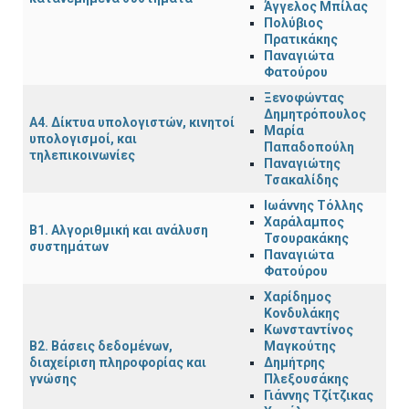
Άγγελος Μπίλας
Πολύβιος
Πρατικάκης
Παναγιώτα
Φατούρου
Ξενοφώντας
Δημητρόπουλος
Α4. Δίκτυα υπολογιστών, κινητοί
Μαρία
υπολογισμοί, και
Παπαδοπούλη
τηλεπικοινωνίες
Παναγιώτης
Τσακαλίδης
Ιωάννης Τόλλης
Χαράλαμπος
Β1. Αλγοριθμική και ανάλυση
Τσουρακάκης
συστημάτων
Παναγιώτα
Φατούρου
Χαρίδημος
Κονδυλάκης
Κωνσταντίνος
Β2. Βάσεις δεδομένων,
Μαγκούτης
διαχείριση πληροφορίας και
Δημήτρης
γνώσης
Πλεξουσάκης
Γιάννης Τζίτζικας