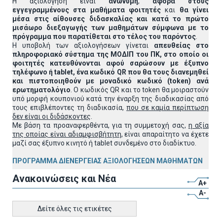
Η αξιολόγηση είναι
ανώνυμη
,
αφορά στους
εγγεγραμμένους στα μαθήματα φοιτητές
και
θα γίνει
μέσα στις αίθουσες διδασκαλίας και κατά το πρώτο
μισάωρο διεξαγωγής των μαθημάτων σύμφωνα με το
πρόγραμμα που παρατίθεται στο τέλος του παρόντος
.
Η υποβολή των αξιολογήσεων γίνεται
απευθείας στο
πληροφοριακό σύστημα της ΜΟΔΙΠ του ΠΚ, στο οποίο οι
φοιτητές κατευθύνονται αφού σαρώσουν με έξυπνο
τηλέφωνο ή
tablet
, ένα κωδικό
QR
που θα τους διανεμηθεί
και πιστοποιηθούν με μοναδικό κωδικό (
token
) ανά
ερωτηματολόγιο
. Ο κωδικός QR και το token θα μοιραστούν
υπό μορφή κουπονιού κατά την έναρξη της διαδικασίας από
τους επιβλέποντες τη διαδικασία,
που σε καμία περίπτωση
δεν είναι οι διδάσκοντες
.
Με βάση τα προαναφερθέντα, για τη συμμετοχή σας,
η αξία
της οποίας είναι αδιαμφισβήτητη
, είναι απαραίτητο να έχετε
μαζί σας έξυπνο κινητό ή tablet συνδεμένο στο διαδίκτυο.
ΠΡΟΓΡΑΜΜΑ ΔΙΕΝΕΡΓΕΙΑΣ ΑΞΙΟΛΟΓΗΣΕΩΝ ΜΑΘΗΜΑΤΩΝ
Ανακοινώσεις και Νέα
A+
A-
Δείτε όλες τις ετικέτες