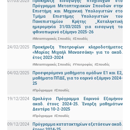
07/03/2025
Προκήρυξη εισαγωγής πτυχιούχων στo
Πρόγραμμα Μεταπτυχιακών Σπουδών στην
Επιστήμη και Μηχανική Υπολογιστών στο
Τμήμα Eπιστήμης Υπολογιστών του
Πανεπιστημίου Κρήτης _Καταληκτική
ημερομηνία 31/03/2025 για εισαγωγή το
φθινοπωρινό εξάμηνο 2025-26
#Μεταπτυχιακές Σπουδές
#Σπουδές
24/02/2025
Προκήρυξη Υποτροφίων κληροδοτήματος
«Μαρίας Μιχαήλ Μανασσάκη» για το ακαδ.
έτος 2023-2024
#Μεταπτυχιακές Σπουδές
#Υποτροφίες
#Σπουδές
04/02/2025
Προσφερόμενα μαθήματα ομάδων Ε1 και Ε2,
μαθήματα ΠΠΔΕ, για το εαρινό εξάμηνο 2024-
25
#Πρόγραμμα
#Σπουδές
19/12/2024
Ωρολόγιο Πρόγραμμα Εαρινού Εξαμήνου
ακαδ. έτους 2024-25. Έναρξη μαθημάτων
Δευτέρα 10-2-2025
#Πρόγραμμα
#Σπουδές
09/12/2024
Πρόγραμμα κατατακτηρίων εξετάσεων ακαδ.
έτους 2024-25