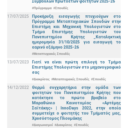
Συμβούλων πρωτοετών φοιτητών 2025-26
#Πρόγραμμα
#Σπουδές
17/07/2025
Προκήρυξη εισαγωγής πτυχιούχων στo
Πρόγραμμα Μεταπτυχιακών Σπουδών στην
Επιστήμη και Μηχανική Υπολογιστών στο
Τμήμα Eπιστήμης Υπολογιστών του
Πανεπιστημίου Κρήτης _Καταληκτική
ημερομηνία 31/10/2025 για εισαγωγή το
εαρινό εξάμηνο 2025-26
#Μεταπτυχιακές Σπουδές
13/07/2023
Γιατί να είναι πρώτη επιλογή το Τμήμα
Επιστήμης Υπολογιστών στο μηχανογραφικό
σας
#Διακρίσεις
#Μεταπτυχιακές Σπουδές
#Σπουδές
14/12/2022
Θερμά συγχαρητήρια στην ομάδα των
φοιτητών του Πανεπιστημίου Κρήτης που
κατέκτησε το πρώτο βραβείο στο
Μαραθώνιο Καινοτομίας «Αρτέμης
Σαϊτάκης» | InnoDays 2022, στην οποία
συμμετείχε ο φοιτητής του Τμήματός μας,
Χρυσόστομος Πλουμάκης
#Διαγωνισμοί
#Διακρίσεις
#Σπουδές