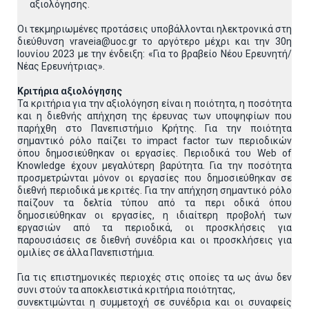
αξιολόγησης.
Οι τεκμηριωμένες προτάσεις υποβάλλονται ηλεκτρονικά στη
διεύθυνση vraveia@uoc.gr το αργότερο μέχρι και την 30η
Ιουνίου 2023 με την ένδειξη: «Για το βραβείο Νέου Ερευνητή/
Νέας Ερευνήτριας».
Κριτήρια αξιολόγησης
Τα κριτήρια για την αξιολόγηση είναι η ποιότητα, η ποσότητα
και η διεθνής απήχηση της έρευνας των υποψηφίων που
παρήχθη στο Πανεπιστήμιο Κρήτης. Για την ποιότητα
σημαντικό ρόλο παίζει το impact factor των περιοδικών
όπου δημοσιεύθηκαν οι εργασίες. Περιοδικά του Web of
Knowledge έχουν μεγαλύτερη βαρύτητα. Για την ποσότητα
προσμετρώνται μόνον οι εργασίες που δημοσιεύθηκαν σε
διεθνή περιοδικά με κριτές. Για την απήχηση σημαντικό ρόλο
παίζουν τα δελτία τύπου από τα περι οδικά όπου
δημοσιεύθηκαν οι εργασίες, η ιδιαίτερη προβολή των
εργασιών από τα περιοδικά, οι προσκλήσεις για
παρουσιάσεις σε διεθνή συνέδρια και οι προσκλήσεις για
ομιλίες σε άλλα Πανεπιστήμια.
Για τις επιστημονικές περιοχές στις οποίες τα ως άνω δεν
συνι στούν τα αποκλειστικά κριτήρια ποιότητας,
συνεκτιμώνται η συμμετοχή σε συνέδρια και οι συναφείς