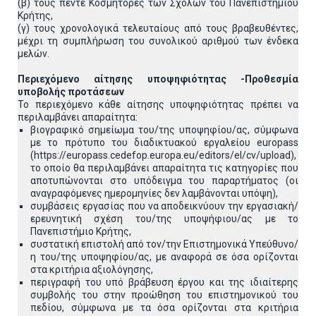
(β) τους πέντε Κοσμήτορες των Σχολών του Πανεπιστημίου
Κρήτης,
(γ) τους χρονολογικά τελευταίους από τους βραβευθέντες,
μέχρι τη συμπλήρωση του συνολικού αριθμού των ένδεκα
μελών.
Περιεχόμενο αίτησης υποψηφιότητας -Προθεσμία
υποβολής προτάσεων
Το περιεχόμενο κάθε αίτησης υποψηφιότητας πρέπει να
περιλαμβάνει απαραίτητα:
βιογραφικό σημείωμα του/της υποψηφίου/ας, σύμφωνα
με το πρότυπο του διαδικτυακού εργαλείου europass
(https://europass.cedefop.europa.eu/editors/el/cv/upload),
το οποίο θα περιλαμβάνει απαραίτητα τις κατηγορίες που
αποτυπώνονται στο υπόδειγμα του παραρτήματος (οι
αναγραφόμενες ημερομηνίες δεν λαμβάνονται υπόψη),
συμβάσεις εργασίας που να αποδεικνύουν την εργασιακή/
ερευνητική σχέση του/της υποψήφιου/ας με το
Πανεπιστήμιο Κρήτης,
συστατική επιστολή από τον/την Επιστημονικά Υπεύθυνο/
η του/της υποψηφίου/ας, με αναφορά σε όσα ορίζονται
στα κριτήρια αξιολόγησης,
περιγραφή του υπό βράβευση έργου και της ιδιαίτερης
συμβολής του στην προώθηση του επιστημονικού του
πεδίου, σύμφωνα με τα όσα ορίζονται στα κριτήρια