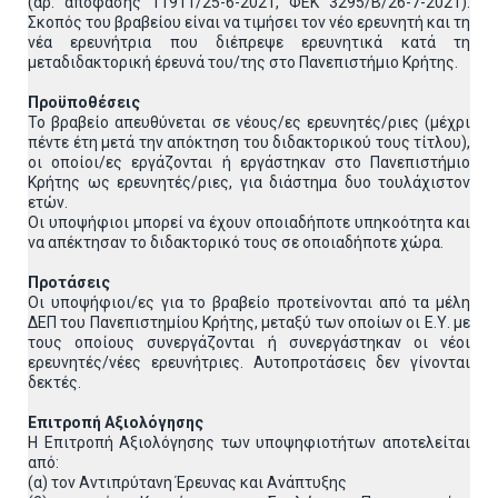
(αρ. απόφασης 11911/25-6-2021, ΦΕΚ 3295/Β/26-7-2021).
Σκοπός του βραβείου είναι να τιμήσει τον νέο ερευνητή και τη
νέα ερευνήτρια που διέπρεψε ερευνητικά κατά τη
μεταδιδακτορική έρευνά του/της στο Πανεπιστήμιο Κρήτης.
Προϋποθέσεις
Το βραβείο απευθύνεται σε νέους/ες ερευνητές/ριες (μέχρι
πέντε έτη μετά την απόκτηση του διδακτορικού τους τίτλου),
οι οποίοι/ες εργάζονται ή εργάστηκαν στο Πανεπιστήμιο
Κρήτης ως ερευνητές/ριες, για διάστημα δυο τουλάχιστον
ετών.
Οι υποψήφιοι μπορεί να έχουν οποιαδήποτε υπηκοότητα και
να απέκτησαν το διδακτορικό τους σε οποιαδήποτε χώρα.
Προτάσεις
Οι υποψήφιοι/ες για το βραβείο προτείνονται από τα μέλη
ΔΕΠ του Πανεπιστημίου Κρήτης, μεταξύ των οποίων οι Ε.Υ. με
τους οποίους συνεργάζονται ή συνεργάστηκαν οι νέοι
ερευνητές/νέες ερευνήτριες. Αυτοπροτάσεις δεν γίνονται
δεκτές.
Επιτροπή Αξιολόγησης
Η Επιτροπή Αξιολόγησης των υποψηφιοτήτων αποτελείται
από:
(α) τον Αντιπρύτανη Έρευνας και Ανάπτυξης