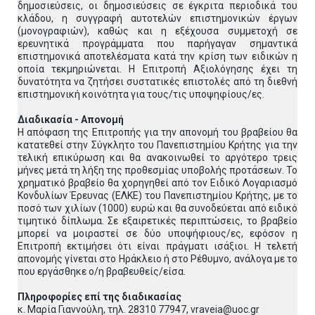
δημοσιεύσεις, οι δημοσιεύσεις σε έγκριτα περιοδικά του
κλάδου, η συγγραφή αυτοτελών επιστημονικών έργων
(μονογραφιών), καθώς και η εξέχουσα συμμετοχή σε
ερευνητικά προγράμματα που παρήγαγαν σημαντικά
επιστημονικά αποτελέσματα κατά την κρίση των ειδικών η
οποία τεκμηριώνεται. Η Επιτροπή Αξιολόγησης έχει τη
δυνατότητα να ζητήσει συστατικές επιστολές από τη διεθνή
επιστημονική κοινότητα για τους/τις υποψηφίους/ες.
Διαδικασία - Απονομή
Η απόφαση της Επιτροπής για την απονομή του βραβείου θα
κατατεθεί στην Σύγκλητο του Πανεπιστημίου Κρήτης για την
τελική επικύρωση και θα ανακοινωθεί το αργότερο τρεις
μήνες μετά τη λήξη της προθεσμίας υποβολής προτάσεων. Το
χρηματικό βραβείο θα χορηγηθεί από τον Ειδικό Λογαριασμό
Κονδυλίων Έρευνας (ΕΛΚΕ) του Πανεπιστημίου Κρήτης, με το
ποσό των χιλίων (1000) ευρώ και θα συνοδεύεται από ειδικό
τιμητικό δίπλωμα. Σε εξαιρετικές περιπτώσεις, το βραβείο
μπορεί να μοιραστεί σε δύο υποψήφιους/ες, εφόσον η
Επιτροπή εκτιμήσει ότι είναι πράγματι ισάξιοι. Η τελετή
απονομής γίνεται στο Ηράκλειο ή στο Ρέθυμνο, ανάλογα με το
που εργάσθηκε ο/η βραβευθείς/είσα.
Πληροφορίες επί της διαδικασίας
κ. Μαρία Γιαννούλη, τηλ. 28310 77947, vraveia@uoc.gr