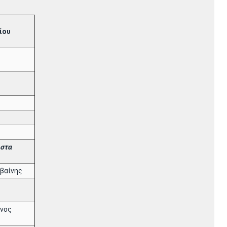
ίου
 στα
βαίνης
άνος