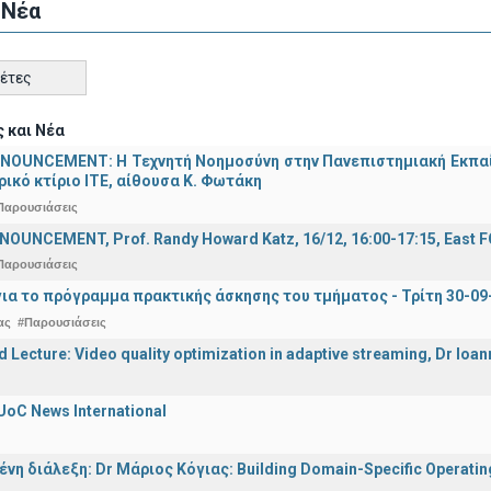
 Νέα
κέτες
 και Νέα
OUNCEMENT: Η Τεχνητή Νοημοσύνη στην Πανεπιστημιακή Εκπαίδευ
τρικό κτίριο ΙΤΕ, αίθουσα Κ. Φωτάκη
Παρουσιάσεις
OUNCEMENT, Prof. Randy Howard Katz, 16/12, 16:00-17:15, East
Παρουσιάσεις
ια το πρόγραμμα πρακτικής άσκησης του τμήματος - Τρίτη 30-09
ας
#Παρουσιάσεις
d Lecture: Video quality optimization in adaptive streaming, Dr Ioa
UoC News International
η διάλεξη: Dr Μάριος Κόγιας: Building Domain-Specific Operating 