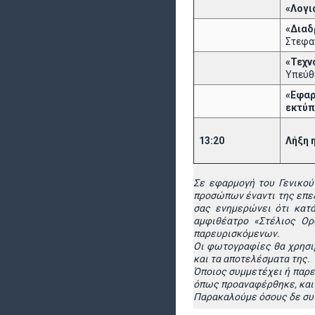
«Λογι
«Διαδ
Στεφα
«Τεχν
Υπεύθ
«Εφαρ
εκτύ
13:20
Λήξη 
Σε εφαρμογή του Γενικού
προσώπων έναντι της επε
σας ενημερώνει ότι κατά
αμφιθέατρο «Στέλιος Ο
παρευρισκόμενων.
Οι φωτογραφίες θα χρησιμ
και τα αποτελέσματα της.
Όποιος συμμετέχει ή παρε
όπως προαναφέρθηκε, και τ
Παρακαλούμε όσους δε συν