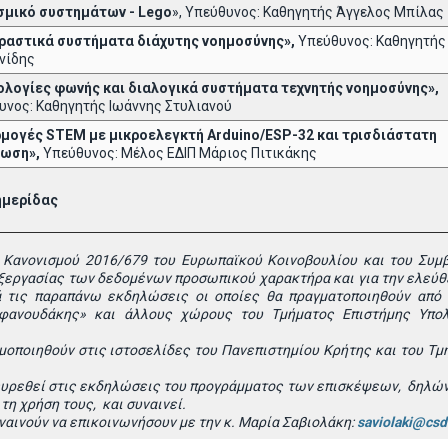
σμικό συστημάτων -
Lego
», Υπεύθυνος: Καθηγητής Άγγελος Μπίλας
ραστικά συστήματα διάχυτης νοημοσύνης»,
Υπεύθυνος: Καθηγητή
νίδης
ολογίες φωνής και διαλογικά συστήματα τεχνητής νοημοσύνης»,
υνος: Καθηγητής Ιωάννης Στυλιανού
μογές STEM με μικροελεγκτή Arduino/ESP-32 και τρισδιάστατη
πωση»,
Υπεύθυνος: Μέλος ΕΔΙΠ Μάριος Πιτικάκης
ημερίδας
 Κανονισμού 2016/679 του Ευρωπαϊκού Κοινοβουλίου και του Συμβ
ξεργασίας των δεδομένων προσωπικού χαρακτήρα και για την ελεύθ
 τις παραπάνω εκδηλώσεις οι οποίες θα πραγματοποιηθούν από τ
ρφανουδάκης» και άλλους χώρους του Τμήματος Επιστήμης Υπο
οποιηθούν στις ιστοσελίδες του Πανεπιστημίου Κρήτης και του Τμ
υρεθεί στις εκδηλώσεις του προγράμματος των επισκέψεων, δηλώνε
η χρήση τους, και συναινεί.
αινούν να επικοινωνήσουν με την κ. Μαρία Σαβιολάκη:
saviolaki@csd