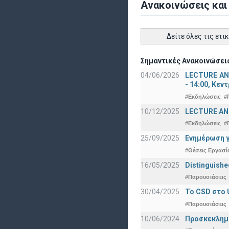
Ανακοινώσεις και
Δείτε όλες τις ετι
Σημαντικές Ανακοινώσεις
04/06/2026
LECTURE ANN
- 14:00, Κεν
#Εκδηλώσεις
#
10/12/2025
LECTURE ANN
#Εκδηλώσεις
#
25/09/2025
Ενημέρωση γ
#Θέσεις Εργασί
16/05/2025
Distinguishe
#Παρουσιάσεις
30/04/2025
To CSD στο 
#Παρουσιάσεις
10/06/2024
Προσκεκλημέν