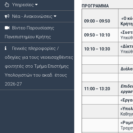
Υπηρεσίες
ΠΡΟΓΡΑΜΜΑ
Νέα - Ανακοινώσεις
«Ο κό
09:00 – 09:50
Κρήτη
Βίντεο Παρουσίασης
«Συστ
09:50 – 10:10
Πανεπιστημίου Κρήτης
Υπεύθ
«Δίκτυ
Γενικές πληροφορίες /
10:10 – 10:30
Υπεύθ
οδηγίες για τους νεοεισαχθέντες
φοιτητές στο Τμήμα Επιστήμης
Διάλε
Υπολογιστών του ακαδ. έτους
2026-27
Επιδε
11:00 – 13:20
εργασ
«Εργα
«Υπολ
Καθηγ
«Ρομπ
Τραχα