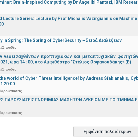
inar: Brain-Inspired Computing by Dr Angeliki Pantazi, IBM Resear
d Lecture Series: Lecture by Prof Michalis Vazirgiannis on Machin
00
y in Spring: The Spring of CyberSecurity – Σειρά Διαλέξεων
#Σπουδές
ν νεοεισαχθέντων προπτυχιακών και μεταπτυχιακών φοιτητών
021, ώρα 14 : 00, στο Αμφιθέατρο “Στέλιος Ορφανουδάκης» (Β)
#Σπουδές
he world of Cyber Threat Intelligence! by Andreas Sfakianakis, Cyb
21 20:00
Παρουσιάσεις
ΕΣ ΠΑΡΟΥΣΙΑΣΕΙΣ ΓΝΩΡΙΜΙΑΣ ΜΑΘΗΤΩΝ ΛΥΚΕΙΩΝ ΜΕ ΤΟ ΤΜΗΜΑ 
Παρουσιάσεις
Εμφάνιση παλαιότερων