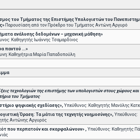
σμος του Τμήματος της Επιστήμης Υπολογιστών του Πανεπιστημ
ς»
Παρουσίαση από τον Πρόεδρο του Τμήματος Αντώνη Αργυρό
ήματα ανάλυσης δεδομένων – μηχανική μάθηση»
υνος: Καθηγητής Ιωάννης Τσαμαρδίνος
α παντού ...»
υνη: Καθηγήτρια Μαρία Παπαδοπούλη
ιμμα
ίξεις τεχνολογιών της επιστήμης των υπολογιστών στους χώρους και
τήρια του Τμήματος
στήριο ψηφιακής σχεδίασης»,
Υπεύθυνος: Καθηγητής Μανόλης Κατε
ογιστική Όραση: Τα μάτια της τεχνητής νοημοσύνης»,
Υπεύθυνος:
ητής Αντώνης Αργυρός
ότ που περπατούν και σκαρφαλώνουν» ,
Υπεύθυνος: Καθηγητής Π
νιάς