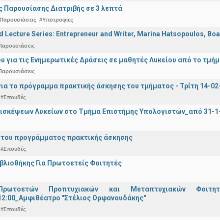
 Παρουσίασης Διατριβής σε 3 λεπτά
Παρουσιάσεις
#Υποτροφίες
d Lecture Series: Entrepreneur and Writer, Marina Hatsopoulos, Boa
Παρουσιάσεις
υ για τις Ενημερωτικές Δράσεις σε μαθητές Λυκείου από το τμή
Παρουσιάσεις
ια το πρόγραμμα πρακτικής άσκησης του τμήματος - Τρίτη 14-02-2
#Σπουδές
ισκέψεων Λυκείων στο Τμήμα Επιστήμης Υπολογιστών_από 31-1-
 του προγράμματος πρακτικής άσκησης
#Σπουδές
ιβλιοθήκης Για Πρωτοετείς Φοιτητές
Πρωτοετών Προπτυχιακών και Μεταπτυχιακών Φοιτητ
12:00_Αμφιθέατρο "Στέλιος Ορφανουδάκης"
#Σπουδές