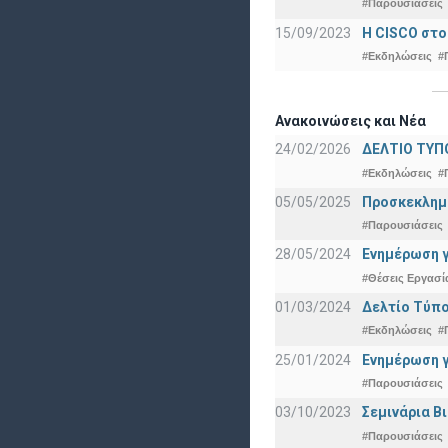
#Παρουσιάσεις
15/09/2023
Η CISCO στο
#Εκδηλώσεις
#
Ανακοινώσεις και Νέα
24/02/2026
ΔΕΛΤΙΟ ΤΥΠ
#Εκδηλώσεις
#
05/05/2025
Προσκεκλημέν
#Παρουσιάσεις
28/05/2024
Ενημέρωση γ
#Θέσεις Εργασί
01/03/2024
Δελτίο Τύπο
#Εκδηλώσεις
#
25/01/2024
Ενημέρωση γ
#Παρουσιάσεις
03/10/2023
Σεμινάρια Β
#Παρουσιάσεις