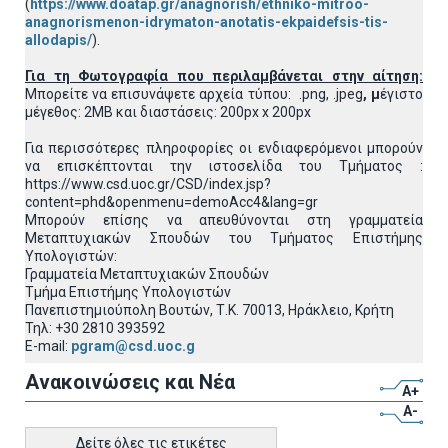
(
https://www.doatap.gr/anagnorish/ethniko-mitroo-
anagnorismenon-idrymaton-anotatis-ekpaidefsis-tis-
allodapis/
).
Για τη Φωτογραφία που περιλαμβάνεται στην αίτηση:
Μπορείτε να επισυνάψετε αρχεία τύπου: .png, .jpeg
, μ
έγιστο
μέγεθος: 2MB και διαστάσεις: 200px x 200px
Για περισσότερες πληροφορίες οι ενδιαφερόμενοι μπορούν
να επισκέπτονται την ιστοσελίδα του Τμήματος :
https://www.csd.uoc.gr/CSD/index.jsp?
content=phd&openmenu=demoAcc4&lang=gr
Μπορούν επίσης να απευθύνονται στη γραμματεία
Μεταπτυχιακών Σπουδών του Τμήματος Επιστήμης
Υπολογιστών:
Γραμματεία Μεταπτυχιακών Σπουδών
Τμήμα Επιστήμης Υπολογιστών
Πανεπιστημιούπολη Βουτών, Τ.Κ. 70013, Ηράκλειο, Κρήτη
Τηλ: +30 2810 393592
E-mail:
pgram@csd.uoc.g
Ανακοινώσεις και Νέα
A+
A-
Δείτε όλες τις ετικέτες