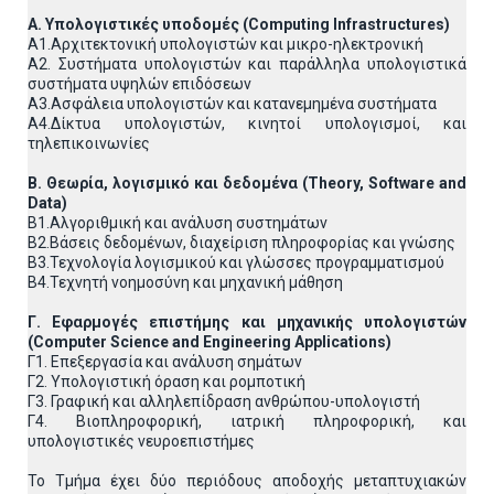
Α. Υπολογιστικές υποδομές (Computing Infrastructures)
Α1.Αρχιτεκτονική υπολογιστών και μικρο-ηλεκτρονική
Α2. Συστήματα υπολογιστών και παράλληλα υπολογιστικά
συστήματα υψηλών επιδόσεων
Α3.Ασφάλεια υπολογιστών και κατανεμημένα συστήματα
Α4.Δίκτυα υπολογιστών, κινητοί υπολογισμοί, και
τηλεπικοινωνίες
Β. Θεωρία, λογισμικό και δεδομένα (Theory, Software and
Data)
Β1.Αλγοριθμική και ανάλυση συστημάτων
Β2.Βάσεις δεδομένων, διαχείριση πληροφορίας και γνώσης
Β3.Τεχνολογία λογισμικού και γλώσσες προγραμματισμού
Β4.Τεχνητή νοημοσύνη και μηχανική μάθηση
Γ. Εφαρμογές επιστήμης και μηχανικής υπολογιστών
(Computer
Science
and
Engineering
Applications
)
Γ1. Επεξεργασία και ανάλυση σημάτων
Γ2. Υπολογιστική όραση και ρομποτική
Γ3. Γραφική και αλληλεπίδραση ανθρώπου-υπολογιστή
Γ4. Βιοπληροφορική, ιατρική πληροφορική, και
υπολογιστικές νευροεπιστήμες
Το Τμήμα έχει δύο περιόδους αποδοχής μεταπτυχιακών