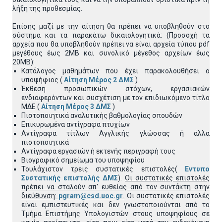
λήξη της προθεσμίας.
Επίσης μαζί με την αίτηση θα πρέπει να υποβληθούν στο
σύστημα και τα παρακάτω δικαιολογητικά: (Προσοχή τα
αρχεία που θα υποβληθούν πρέπει να είναι αρχεία τύπου pdf
μεγέθους έως 2ΜΒ και συνολικό μέγεθος αρχείων έως
20ΜΒ):
Κατάλογος μαθημάτων που έχει παρακολουθήσει ο
υποψήφιος (
Αίτηση Μέρος 2 ΔΜΣ
)
Έκθεση προσωπικών στόχων, εργασιακών
ενδιαφερόντων και συσχέτιση με τον επιδιωκόμενο τίτλο
ΜΔΕ (
Αίτηση Μέρος 3 ΔΜΣ
)
Πιστοποιητικά αναλυτικής βαθμολογίας σπουδών
Επικυρωμένα αντίγραφα πτυχίων
Αντίγραφα τίτλων Αγγλικής γλώσσας ή άλλα
πιστοποιητικά
Αντίγραφα εργασιών ή εκτενής περιγραφή τους
Βιογραφικό σημείωμα του υποψηφίου
Τουλάχιστον τρεις συστατικές επιστολές(
Εντυπο
Συστατικής επιστολής ΔΜΣ
).
Οι συστατικές επιστολές
πρέπει να σταλούν απ' ευθείας από τον συντάκτη στην
διεύθυνση:
pgram@csd.uoc.gr
.
Οι συστατικές επιστολές
είναι εμπιστευτικές και δεν γνωστοποιούνται από το
Τμήμα Επιστήμης Υπολογιστών στους υποψηφίους σε