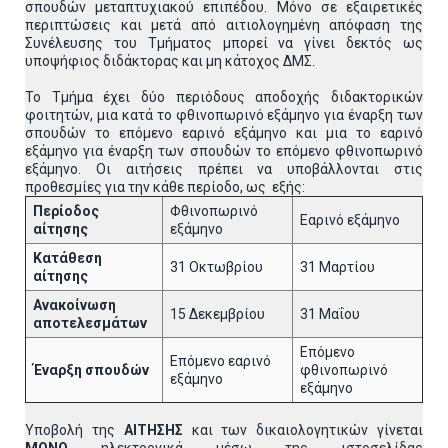
σπουδών μεταπτυχιακού επιπέδου. Μόνο σε εξαιρετικές
περιπτώσεις και μετά από αιτιολογημένη απόφαση της
Συνέλευσης του Τμήματος μπορεί να γίνει δεκτός ως
υποψήφιος διδάκτορας και μη κάτοχος ΔΜΣ.
Το Τμήμα έχει δύο περιόδους αποδοχής διδακτορικών
φοιτητών, μια κατά το φθινοπωρινό εξάμηνο για έναρξη των
σπουδών το επόμενο εαρινό εξάμηνο και μια το εαρινό
εξάμηνο για έναρξη των σπουδών το επόμενο φθινοπωρινό
εξάμηνο. Οι αιτήσεις πρέπει να υποβάλλονται στις
προθεσμίες για την κάθε περίοδο, ως εξής:
Περίοδος
Φθινοπωρινό
Εαρινό εξάμηνο
αίτησης
εξάμηνο
Κατάθεση
31 Οκτωβρίου
31 Μαρτίου
αίτησης
Ανακοίνωση
15 Δεκεμβρίου
31 Μαΐου
αποτελεσμάτων
Επόμενο
Επόμενο εαρινό
Έναρξη σπουδών
φθινοπωρινό
εξάμηνο
εξάμηνο
Υποβολή της
ΑΙΤΗΣΗΣ
και των δικαιολογητικών γίνεται