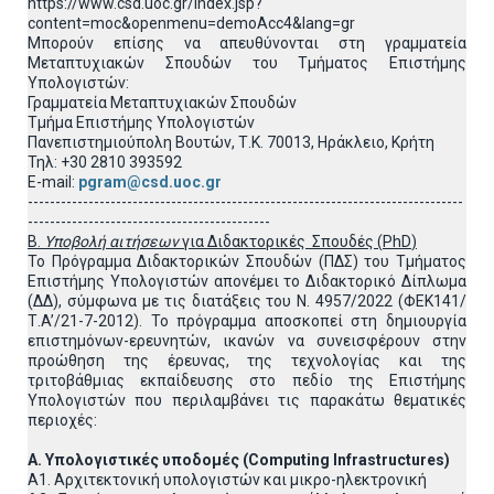
https://www.csd.uoc.gr/index.jsp?
content=moc&openmenu=demoAcc4&lang=gr
Μπορούν επίσης να απευθύνονται στη γραμματεία
Μεταπτυχιακών Σπουδών του Τμήματος Επιστήμης
Υπολογιστών:
Γραμματεία Μεταπτυχιακών Σπουδών
Τμήμα Επιστήμης Υπολογιστών
Πανεπιστημιούπολη Βουτών, Τ.Κ. 70013, Ηράκλειο, Κρήτη
Τηλ: +30 2810 393592
E-mail:
pgram@csd.uoc.gr
-------------------------------------------------------------------------------
--------------------------------------------
Β.
Υποβολή αιτήσεων
για Διδακτορικές Σπουδές (
PhD
)
Το Πρόγραμμα Διδακτορικών Σπουδών (ΠΔΣ) του Τμήματος
Επιστήμης Υπολογιστών απονέμει το Διδακτορικό Δίπλωμα
(ΔΔ), σύμφωνα με τις διατάξεις του Ν. 4957/2022 (ΦΕΚ141/
Τ.A’/21-7-2012). Το πρόγραμμα αποσκοπεί στη δημιουργία
επιστημόνων-ερευνητών, ικανών να συνεισφέρουν στην
προώθηση της έρευνας, της τεχνολογίας και της
τριτοβάθμιας εκπαίδευσης στο πεδίο της Επιστήμης
Υπολογιστών που περιλαμβάνει τις παρακάτω θεματικές
περιοχές:
Α. Υπολογιστικές υποδομές (Computing Infrastructures)
Α1. Αρχιτεκτονική υπολογιστών και μικρο-ηλεκτρονική