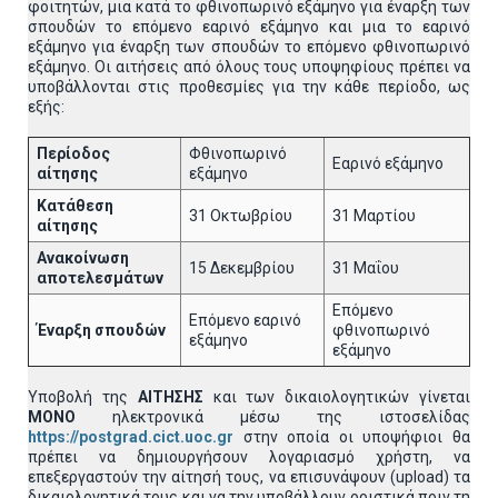
φοιτητών, μια κατά το φθινοπωρινό εξάμηνο για έναρξη των
σπουδών το επόμενο εαρινό εξάμηνο και μια το εαρινό
εξάμηνο για έναρξη των σπουδών το επόμενο φθινοπωρινό
εξάμηνο. Οι αιτήσεις από όλους τους υποψηφίους πρέπει να
υποβάλλονται στις προθεσμίες για την κάθε περίοδο, ως
εξής:
Περίοδος
Φθινοπωρινό
Εαρινό εξάμηνο
αίτησης
εξάμηνο
Κατάθεση
31 Οκτωβρίου
31 Μαρτίου
αίτησης
Ανακοίνωση
15 Δεκεμβρίου
31 Μαΐου
αποτελεσμάτων
Επόμενο
Επόμενο εαρινό
Έναρξη σπουδών
φθινοπωρινό
εξάμηνο
εξάμηνο
Υποβολή της
ΑΙΤΗΣΗΣ
και των δικαιολογητικών γίνεται
MONO
ηλεκτρονικά μέσω της ιστοσελίδας
https://postgrad.cict.uoc.gr
στην οποία οι υποψήφιοι θα
πρέπει να δημιουργήσουν λογαριασμό χρήστη, να
επεξεργαστούν την αίτησή τους, να επισυνάψουν (upload) τα
δικαιολογητικά τους και να την υποβάλλουν οριστικά πριν τη