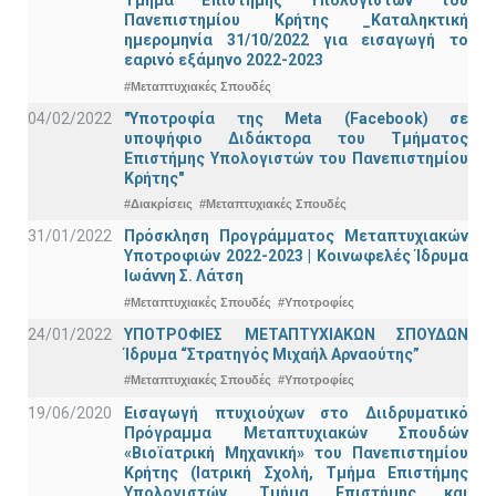
Τμήμα Eπιστήμης Υπολογιστών του
Πανεπιστημίου Κρήτης _Καταληκτική
ημερομηνία 31/10/2022 για εισαγωγή το
εαρινό εξάμηνο 2022-2023
#Μεταπτυχιακές Σπουδές
04/02/2022
"Υποτροφία της Meta (Facebook) σε
υποψήφιο Διδάκτορα του Τμήματος
Επιστήμης Υπολογιστών του Πανεπιστημίου
Κρήτης"
#Διακρίσεις
#Μεταπτυχιακές Σπουδές
31/01/2022
Πρόσκληση Προγράμματος Μεταπτυχιακών
Υποτροφιών 2022-2023 | Κοινωφελές Ίδρυμα
Ιωάννη Σ. Λάτση
#Μεταπτυχιακές Σπουδές
#Υποτροφίες
24/01/2022
ΥΠΟΤΡΟΦΙΕΣ ΜΕΤΑΠΤΥΧΙΑΚΩΝ ΣΠΟΥΔΩΝ
Ίδρυμα “Στρατηγός Μιχαήλ Αρναούτης”
#Μεταπτυχιακές Σπουδές
#Υποτροφίες
19/06/2020
Εισαγωγή πτυχιούχων στο Διιδρυματικό
Πρόγραμμα Μεταπτυχιακών Σπουδών
«Βιοϊατρική Μηχανική» του Πανεπιστημίου
Κρήτης (Ιατρική Σχολή, Τμήμα Επιστήμης
Υπολογιστών, Τμήμα Επιστήμης και