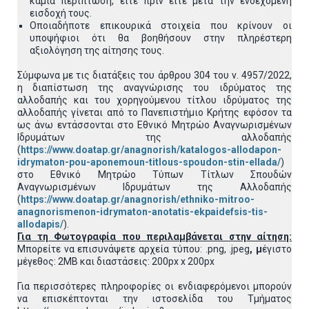
καμία περίπτωση, είτε πριν είτε μετά την ενδεχόμενη
εισδοχή τους.
Οποιαδήποτε επικουρικά στοιχεία που κρίνουν οι
υποψήφιοι ότι θα βοηθήσουν στην πληρέστερη
αξιολόγηση της αίτησης τους.
Σύμφωνα με τις διατάξεις του άρθρου 304 του ν. 4957/2022,
η διαπίστωση της αναγνώρισης του ιδρύματος της
αλλοδαπής και του χορηγούμενου τίτλου ιδρύματος της
αλλοδαπής γίνεται από το Πανεπιστήμιο Κρήτης εφόσον τα
ως άνω εντάσσονται στο Εθνικό Μητρώο Αναγνωρισμένων
Ιδρυμάτων της αλλοδαπής
(
https://www.doatap.gr/anagnorish/katalogos-allodapon-
idrymaton-pou-aponemoun-titlous-spoudon-stin-ellada/
)
στο Εθνικό Μητρώο Τύπων Τίτλων Σπουδών
Αναγνωρισμένων Ιδρυμάτων της Αλλοδαπής
(
https://www.doatap.gr/anagnorish/ethniko-mitroo-
anagnorismenon-idrymaton-anotatis-ekpaidefsis-tis-
allodapis/
).
Για τη Φωτογραφία που περιλαμβάνεται στην αίτηση:
Μπορείτε να επισυνάψετε αρχεία τύπου: .png, .jpeg
, μ
έγιστο
μέγεθος: 2MB και διαστάσεις: 200px x 200px
Για περισσότερες πληροφορίες οι ενδιαφερόμενοι μπορούν
να επισκέπτονται την ιστοσελίδα του Τμήματος