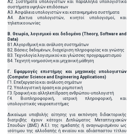
Α2. Συστήματα υπολογιστών και παράλληλα υπολογιστικά
συστήματα υψηλών επιδόσεων
Α3. Ασφάλεια υπολογιστών και κατανεμημένα συστήματα
Α4. Δίκτυα υπολογιστών, κινητοί υπολογισμοί, και
τηλεπικοινωνίες
Β. Θεωρία, λογισμικό και δεδομένα (Theory, Software and
Data)
Β1.Αλγοριθμική και ανάλυση συστημάτων
Β2. Βάσεις δεδομένων, διαχείριση πληροφορίας και γνώσης
Β3. Τεχνολογία λογισμικού και γλώσσες προγραμματισμού
Β4. Τεχνητή νοημοσύνη και μηχανική μάθηση
Γ. Εφαρμογές επιστήμης και μηχανικής υπολογιστών
(Computer
Science
and
Engineering
Applications
)
Γ1. Επεξεργασία και ανάλυση σημάτων
Γ2. Υπολογιστική όραση και ρομποτική
Γ3. Γραφική και αλληλεπίδραση ανθρώπου-υπολογιστή
Γ4. Βιοπληροφορική, ιατρική πληροφορική, και
υπολογιστικές νευροεπιστήμες
Δικαίωμα υποβολής αίτησης για εκπόνηση διδακτορικής
διατριβής έχουν κάτοχοι Διπλώματος Μεταπτυχιακών
Σπουδών (ΔΜΣ) Α.Ε.Ι. της ημεδαπής ή αναγνωρισμένου ως
ισότιμου της αλλοδαπής ή ενιαίου και αδιάσπαστου τίτλου