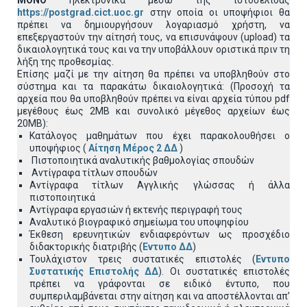
MONO
ηλεκτρονικά μέσω της ιστοσελίδας
https://postgrad.cict.uoc.gr
στην οποία οι υποψήφιοι θα
πρέπει να δημιουργήσουν λογαριασμό χρήστη, να
επεξεργαστούν την αίτησή τους, να επισυνάψουν (upload) τα
δικαιολογητικά τους και να την υποβάλλουν οριστικά πριν τη
λήξη της προθεσμίας.
Επίσης μαζί με την αίτηση θα πρέπει να υποβληθούν στο
σύστημα και τα παρακάτω δικαιολογητικά: (Προσοχή τα
αρχεία που θα υποβληθούν πρέπει να είναι αρχεία τύπου pdf
μεγέθους έως 2ΜΒ και συνολικό μέγεθος αρχείων έως
20ΜΒ):
Κατάλογος μαθημάτων που έχει παρακολουθήσει ο
υποψήφιος (
Αίτηση Μέρος 2 ΔΔ
)
Πιστοποιητικά αναλυτικής βαθμολογίας σπουδών
Αντίγραφα τίτλων σπουδών
Αντίγραφα τίτλων Αγγλικής γλώσσας ή άλλα
πιστοποιητικά
Αντίγραφα εργασιών ή εκτενής περιγραφή τους
Αναλυτικό βιογραφικό σημείωμα του υποψηφίου
Έκθεση ερευνητικών ενδιαφερόντων ως προσχέδιο
διδακτορικής διατριβής (
Εντυπο ΔΔ
)
Τουλάχιστον τρεις συστατικές επιστολές (
Εντυπο
Συστατικής Επιστολής ΔΔ
). Οι συστατικές επιστολές
πρέπει να γράφονται σε ειδικό έντυπο, που
συμπεριλαμβάνεται στην αίτηση και να αποστέλλονται απ’