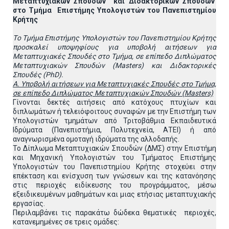
Μεταπτυχιακών Σπουδών και Διδακτορικών Σπουδών
στο Τμήμα
E
πιστήμης Υπολογιστών του Πανεπιστημίου
Κρήτης
T
ο Tμήμα Επιστήμης Υπολογιστών του Πανεπιστημίου Κρήτης
προσκαλεί υποψηφίους για υποβολή αιτήσεων
για
Μεταπτυχιακές Σπουδές στο Τμήμα, σε επίπεδο Διπλώματος
Μεταπτυχιακών Σπουδών (Masters) και Διδακτορικές
Σπουδές (
PhD
).
A
.
Υποβολή αιτήσεων
για Μεταπτυχιακές Σπουδές στο Τμήμα,
σε επίπεδο Διπλώματος Μεταπτυχιακών Σπουδών (Masters)
Γίνονται δεκτές αιτήσεις από κατόχους πτυχίων και
διπλωμάτων ή τελειόφοιτους συναφών με την Επιστήμη των
Υπολογιστών τμημάτων από Τριτοβάθμια Εκπαιδευτικά
Ιδρύματα (Πανεπιστήμια, Πολυτεχνεία, ΑΤΕΙ) ή από
αναγνωρισμένα ομοταγή ιδρύματα της αλλοδαπής.
To Δίπλωμα Μεταπτυχιακών Σπουδών (ΔΜΣ) στην Επιστήμη
και Μηχανική Υπολογιστών του Τμήματος Επιστήμης
Υπολογιστών του Πανεπιστημίου Κρήτης στοχεύει στην
επέκταση και ενίσχυση των γνώσεων και της κατανόησης
στις περιοχές ειδίκευσης του προγράμματος, μέσω
εξειδικευμένων μαθημάτων και μιας ετήσιας μεταπτυχιακής
εργασίας.
Περιλαμβάνει τις παρακάτω δώδεκα θεματικές περιοχές,
κατανεμημένες σε τρεις ομάδες: