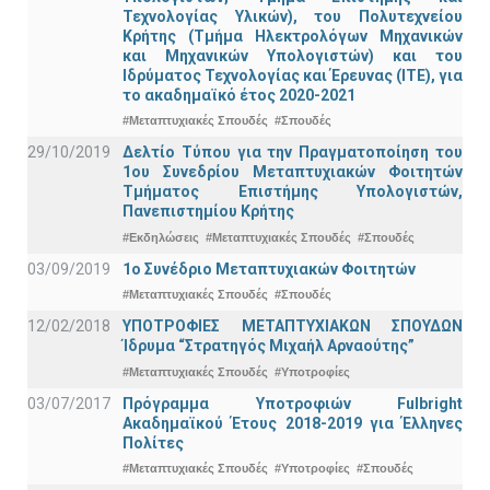
Τεχνολογίας Υλικών), του Πολυτεχνείου
Κρήτης (Τμήμα Ηλεκτρολόγων Μηχανικών
και Μηχανικών Υπολογιστών) και του
Ιδρύματος Τεχνολογίας και Έρευνας (ΙΤΕ), για
το ακαδημαϊκό έτος 2020-2021
#Μεταπτυχιακές Σπουδές
#Σπουδές
29/10/2019
Δελτίο Τύπου για την Πραγματοποίηση του
1ου Συνεδρίου Μεταπτυχιακών Φοιτητών
Τμήματος Επιστήμης Υπολογιστών,
Πανεπιστημίου Κρήτης
#Εκδηλώσεις
#Μεταπτυχιακές Σπουδές
#Σπουδές
03/09/2019
1ο Συνέδριο Μεταπτυχιακών Φοιτητών
#Μεταπτυχιακές Σπουδές
#Σπουδές
12/02/2018
ΥΠΟΤΡΟΦΙΕΣ ΜΕΤΑΠΤΥΧΙΑΚΩΝ ΣΠΟΥΔΩΝ
Ίδρυμα “Στρατηγός Μιχαήλ Αρναούτης”
#Μεταπτυχιακές Σπουδές
#Υποτροφίες
03/07/2017
Πρόγραμμα Υποτροφιών Fulbright
Ακαδημαϊκού Έτους 2018-2019 για Έλληνες
Πολίτες
#Μεταπτυχιακές Σπουδές
#Υποτροφίες
#Σπουδές