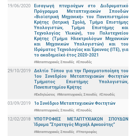
19/06/2020
Εισαγωγή πτυχιούχων στο Διιδρυματικό
Πρόγραμμα Μεταπτυχιακών Σπουδών
«Βιοϊατρική Μηχανική» του Πανεπιστημίου
Κρήτης (Ιατρική Σχολή, Τμήμα Επιστήμης
Υπολογιστών, Τμήμα Επιστήμης και
Τεχνολογίας Υλικών), του Πολυτεχνείου
Κρήτης (Τμήμα Ηλεκτρολόγων Μηχανικών
και Μηχανικών Υπολογιστών) και του
Ιδρύματος Τεχνολογίας και Έρευνας (ΙΤΕ), για
το ακαδημαϊκό έτος 2020-2021
#Μεταπτυχιακές Σπουδές
#Σπουδές
29/10/2019
Δελτίο Τύπου για την Πραγματοποίηση του
1ου Συνεδρίου Μεταπτυχιακών Φοιτητών
Τμήματος Επιστήμης Υπολογιστών,
Πανεπιστημίου Κρήτης
#Εκδηλώσεις
#Μεταπτυχιακές Σπουδές
#Σπουδές
03/09/2019
1ο Συνέδριο Μεταπτυχιακών Φοιτητών
#Μεταπτυχιακές Σπουδές
#Σπουδές
12/02/2018
ΥΠΟΤΡΟΦΙΕΣ ΜΕΤΑΠΤΥΧΙΑΚΩΝ ΣΠΟΥΔΩΝ
Ίδρυμα “Στρατηγός Μιχαήλ Αρναούτης”
#Μεταπτυχιακές Σπουδές
#Υποτροφίες