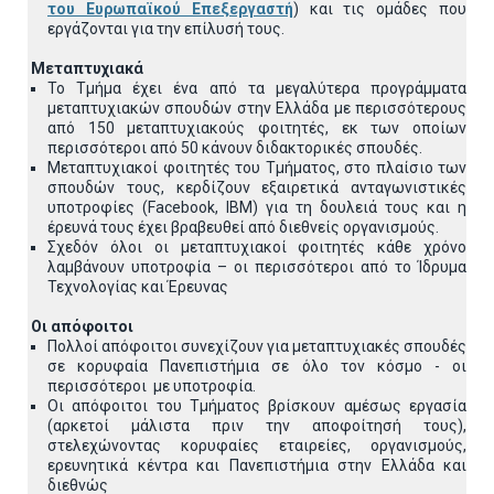
του Ευρωπαϊκού Επεξεργαστή
) και τις ομάδες που
εργάζονται για την επίλυσή τους.
Μεταπτυχιακά
Το Τμήμα έχει ένα από τα μεγαλύτερα προγράμματα
μεταπτυχιακών σπουδών στην Ελλάδα με περισσότερους
από 150 μεταπτυχιακούς φοιτητές, εκ των οποίων
περισσότεροι από 50 κάνουν διδακτορικές σπουδές.
Μεταπτυχιακοί φοιτητές του Τμήματος, στο πλαίσιο των
σπουδών τους, κερδίζουν εξαιρετικά ανταγωνιστικές
υποτροφίες (Facebook, IBM) για τη δουλειά τους και η
έρευνά τους έχει βραβευθεί από διεθνείς οργανισμούς.
Σχεδόν όλοι οι μεταπτυχιακοί φοιτητές κάθε χρόνο
λαμβάνουν υποτροφία – οι περισσότεροι από το Ίδρυμα
Τεχνολογίας και Έρευνας
Οι απόφοιτοι
Πολλοί απόφοιτοι συνεχίζουν για μεταπτυχιακές σπουδές
σε κορυφαία Πανεπιστήμια σε όλο τον κόσμο - οι
περισσότεροι με υποτροφία.
Οι απόφοιτοι του Τμήματος βρίσκουν αμέσως εργασία
(αρκετοί μάλιστα πριν την αποφοίτησή τους),
στελεχώνοντας κορυφαίες εταιρείες, οργανισμούς,
ερευνητικά κέντρα και Πανεπιστήμια στην Ελλάδα και
διεθνώς