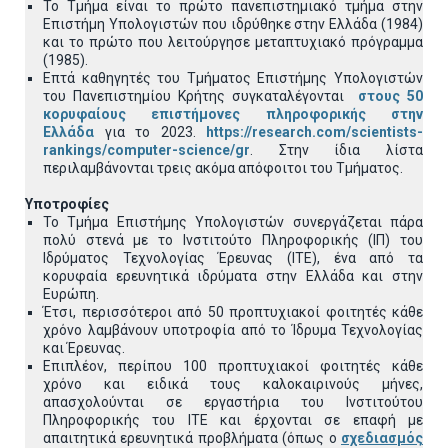
Το Τμήμα είναι το πρώτο πανεπιστημιακό τμήμα στην
Επιστήμη Υπολογιστών που ιδρύθηκε στην Ελλάδα (1984)
και το πρώτο που λειτούργησε μεταπτυχιακό πρόγραμμα
(1985).
Επτά καθηγητές του Τμήματος Επιστήμης Υπολογιστών
του Πανεπιστημίου Κρήτης συγκαταλέγονται
στους 50
κορυφαίους επιστήμονες πληροφορικής στην
Ελλάδα
για το 2023.
https://research.com/scientists-
rankings/computer-science/gr
. Στην ίδια λίστα
περιλαμβάνονται τρεις ακόμα απόφοιτοι του Τμήματος.
Υποτροφίες
Το Τμήμα Επιστήμης Υπολογιστών συνεργάζεται πάρα
πολύ στενά με το Ινστιτούτο Πληροφορικής (ΙΠ) του
Ιδρύματος Τεχνολογίας Έρευνας (ΙΤΕ), ένα από τα
κορυφαία ερευνητικά ιδρύματα στην Ελλάδα και στην
Ευρώπη.
Έτσι, περισσότεροι από 50 προπτυχιακοί φοιτητές κάθε
χρόνο λαμβάνουν υποτροφία από το Ίδρυμα Τεχνολογίας
και Έρευνας.
Επιπλέον, περίπου 100 προπτυχιακοί φοιτητές κάθε
χρόνο και ειδικά τους καλοκαιρινούς μήνες,
απασχολούνται σε εργαστήρια του Ινστιτούτου
Πληροφορικής του ΙΤΕ και έρχονται σε επαφή με
απαιτητικά ερευνητικά προβλήματα (όπως ο
σχεδιασμός