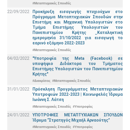
#Μεταπτυχιακές Σπουδές
22/09/2022
Προκήρυξη εισαγωγής πτυχιούχων στo
Πρόγραμμα Μεταπτυχιακών Σπουδών στην
Επιστήμη και Μηχανική Υπολογιστών στο
Τμήμα Eπιστήμης Υπολογιστών του
Πανεπιστημίου Κρήτης _Καταληκτική
ημερομηνία 31/10/2022 για εισαγωγή το
εαρινό εξάμηνο 2022-2023
#Μεταπτυχιακές Σπουδές
04/02/2022
"Υποτροφία της Meta (Facebook) σε
υποψήφιο Διδάκτορα του Τμήματος
Επιστήμης Υπολογιστών του Πανεπιστημίου
Κρήτης"
#Διακρίσεις
#Μεταπτυχιακές Σπουδές
31/01/2022
Πρόσκληση Προγράμματος Μεταπτυχιακών
Υποτροφιών 2022-2023 | Κοινωφελές Ίδρυμα
Ιωάννη Σ. Λάτση
#Μεταπτυχιακές Σπουδές
#Υποτροφίες
24/01/2022
ΥΠΟΤΡΟΦΙΕΣ ΜΕΤΑΠΤΥΧΙΑΚΩΝ ΣΠΟΥΔΩΝ
Ίδρυμα “Στρατηγός Μιχαήλ Αρναούτης”
#Μεταπτυχιακές Σπουδές
#Υποτροφίες