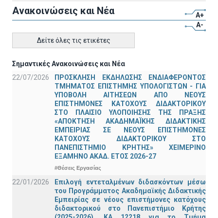
Ανακοινώσεις και Νέα
A+
A-
Δείτε όλες τις ετικέτες
Σημαντικές Ανακοινώσεις και Νέα
22/07/2026
ΠΡΟΣΚΛΗΣΗ ΕΚΔΗΛΩΣΗΣ ΕΝΔΙΑΦΕΡΟΝΤΟΣ
ΤΜΗΜΑΤΟΣ ΕΠΙΣΤΗΜΗΣ ΥΠΟΛΟΓΙΣΤΩΝ - ΓΙΑ
ΥΠΟΒΟΛΗ ΑΙΤΗΣΕΩΝ ΑΠΟ ΝΕΟΥΣ
ΕΠΙΣΤΗΜΟΝΕΣ ΚΑΤΟΧΟΥΣ ΔΙΔΑΚΤΟΡΙΚΟΥ
ΣΤΟ ΠΛΑΙΣΙΟ ΥΛΟΠΟΙΗΣΗΣ ΤΗΣ ΠΡΑΞΗΣ
«ΑΠΟΚΤΗΣΗ ΑΚΑΔΗΜΑΪΚΗΣ ΔΙΔΑΚΤΙΚΗΣ
ΕΜΠΕΙΡΙΑΣ ΣΕ ΝΕΟΥΣ ΕΠΙΣΤΗΜΟΝΕΣ
ΚΑΤΟΧΟΥΣ ΔΙΔΑΚΤΟΡΙΚΟΥ ΣΤΟ
ΠΑΝΕΠΙΣΤΗΜΙΟ ΚΡΗΤΗΣ» ΧΕΙΜΕΡΙΝΟ
ΕΞΑΜΗΝΟ ΑΚΑΔ. ΕΤΟΣ 2026-27
#Θέσεις Εργασίας
22/01/2026
Επιλογή εντεταλμένων διδασκόντων μέσω
του Προγράμματος Ακαδημαϊκής Διδακτικής
Εμπειρίας σε νέους επιστήμονες κατόχους
διδακτορικού στο Πανεπιστήμιο Κρήτης
(2025-2026), ΚΑ 12218 για το Τμήμα