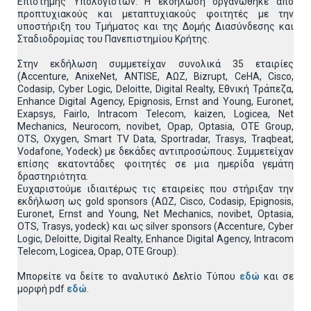
Επιστήμης Υπολογιστών. Η εκδήλωση οργανώθηκε από
προπτυχιακούς και μεταπτυχιακούς φοιτητές με την
υποστήριξη του Τμήματος και της Δομής Διασύνδεσης και
Σταδιοδρομίας του Πανεπιστημίου Κρήτης.
Στην εκδήλωση συμμετείχαν συνολικά 35 εταιρίες
(Accenture, AnixeNet, ANTISE, ΑΩΖ, Bizrupt, CeHA, Cisco,
Codasip, Cyber Logic, Deloitte, Digital Realty, Εθνική Τράπεζα,
Enhance Digital Agency, Epignosis, Ernst and Young, Euronet,
Exapsys, Fairlo, Intracom Telecom, kaizen, Logicea, Net
Mechanics, Neurocom, novibet, Opap, Optasia, OTE Group,
OTS, Oxygen, Smart TV Data, Sportradar, Trasys, Traqbeat,
Vodafone, Yodeck) με δεκάδες αντιπροσώπους. Συμμετείχαν
επίσης εκατοντάδες φοιτητές σε μια ημερίδα γεμάτη
δραστηριότητα.
Ευχαριστούμε ιδιαιτέρως τις εταιρείες που στήριξαν την
εκδήλωση ως gold sponsors (ΑΩΖ, Cisco, Codasip, Epignosis,
Euronet, Ernst and Young, Net Mechanics, novibet, Optasia,
OTS, Trasys, yodeck) και ως silver sponsors (Accenture, Cyber
Logic, Deloitte, Digital Realty, Enhance Digital Agency, Intracom
Telecom, Logicea, Opap, OTE Group).
Μπορείτε να δείτε το αναλυτικό Δελτίο Τύπου
εδώ
και σε
μορφή pdf
εδώ
.