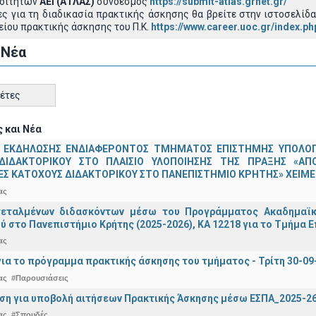
Φοιτητών
ΑΕΙ (ΑΤΛΑΣ)
σύνδεσμος
https://submit-atlas.grnet.gr/
ς για τη διαδικασία πρακτικής άσκησης θα βρείτε στην ιστοσελίδ
είου πρακτικής άσκησης του Π.Κ.
https://www.career.uoc.gr/index.ph
 Νέα
κέτες
 και Νέα
 ΕΚΔΗΛΩΣΗΣ ΕΝΔΙΑΦΕΡΟΝΤΟΣ ΤΜΗΜΑΤΟΣ ΕΠΙΣΤΗΜΗΣ ΥΠΟΛΟΓΙ
ΔΙΔΑΚΤΟΡΙΚΟΥ ΣΤΟ ΠΛΑΙΣΙΟ ΥΛΟΠΟΙΗΣΗΣ ΤΗΣ ΠΡΑΞΗΣ «ΑΠ
Σ ΚΑΤΟΧΟΥΣ ΔΙΔΑΚΤΟΡΙΚΟΥ ΣΤΟ ΠΑΝΕΠΙΣΤΗΜΙΟ ΚΡΗΤΗΣ» ΧΕΙΜΕΡ
ας
τεταλμένων διδασκόντων μέσω του Προγράμματος Ακαδημαϊκή
ύ στο Πανεπιστήμιο Κρήτης (2025-2026), ΚΑ 12218 για το Τμήμα 
ας
ια το πρόγραμμα πρακτικής άσκησης του τμήματος - Τρίτη 30-09
ας
#Παρουσιάσεις
ση για υποβολή αιτήσεων Πρακτικής Άσκησης μέσω ΕΣΠΑ_2025-2
ας
#Σπουδές