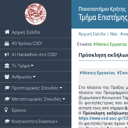
Αρχική Σελίδα
Αρχική Σελίδα
Νέα - Αν
40 Χρόνια CSD!
Ετικέτα:
#Θέσεις Εργασίας
ΑΙ Hackathon στο CSD!
Πρόσκληση εκδήλωσ
Το Τμήμα
#Θέσεις Εργασίας
#Σπο
Άνθρωποι
Στο πλαίσιο της Πράξης 
Προπτυχιακές Σπουδές
πλαίσιο του Προγράμματ
(Ευρωπαϊκό Κοινωνικό Τα
Μεταπτυχιακές Σπουδές
Οι φοιτητές/τριες που ε
αίτησή τους από σήμερα
Δε
Έρευνα
Η
Πρόσκληση εκδήλωσης
https://www.csd.uoc.gr/C
Κινητικότητα Erasmus+
Οι φοιτητές/τριες έχουν