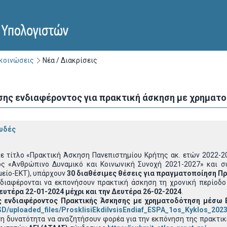
ακοινώσεις
Νέα / Διακρίσεις
ης ενδιαφέροντος για πρακτική άσκηση με χρηματο
υδές
με τίτλο «Πρακτική Άσκηση Πανεπιστημίου Κρήτης ακ. ετών 2022-2
ος «Ανθρώπινο Δυναμικό και Κοινωνική Συνοχή 2021-2027» και σ
μείο-ΕΚΤ), υπάρχουν
30 διαθέσιμες θέσεις για πραγματοποίηση Πρ
νδιαφέρονται να εκπονήσουν πρακτική άσκηση τη χρονική περίοδ
υτέρα 22-01-2024 μέχρι και την Δευτέρα 26-02-2024
.
 ενδιαφέροντος Πρακτικής Άσκησης με χρηματοδότηση μέσω Ε
SD/uploaded_files/ProsklisiEkdilvsisEndiaf_ESPA_1os_Kyklos_202
 τη δυνατότητα να αναζητήσουν φορέα για την εκπόνηση της πρακτ