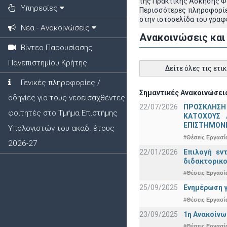
της Πρακτικής Άσκησης 
Υπηρεσίες
Περισσότερες πληροφορίε
στην ιστοσελίδα του γραφ
Νέα - Ανακοινώσεις
Ανακοινώσεις και
Βίντεο Παρουσίασης
Πανεπιστημίου Κρήτης
Δείτε όλες τις ετι
Γενικές πληροφορίες /
Σημαντικές Ανακοινώσεις
οδηγίες για τους νεοεισαχθέντες
22/07/2026
ΠΡΟΣΚΛΗΣΗ
φοιτητές στο Τμήμα Επιστήμης
ΚΑΤΟΧΟΥΣ 
ΕΠΙΣΤΗΜΟΝΕ
Υπολογιστών του ακαδ. έτους
#Θέσεις Εργασί
2026-27
22/01/2026
Επιλογή εν
διδακτορικο
#Θέσεις Εργασί
25/09/2025
Ενημέρωση γ
#Θέσεις Εργασί
23/09/2025
1η Ανακοίνω
#Θέσεις Εργασί