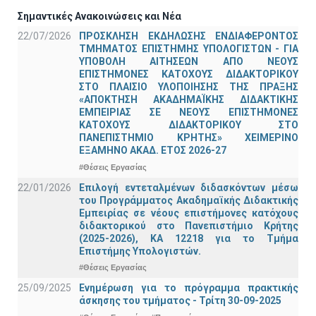
Σημαντικές Ανακοινώσεις και Νέα
22/07/2026
ΠΡΟΣΚΛΗΣΗ ΕΚΔΗΛΩΣΗΣ ΕΝΔΙΑΦΕΡΟΝΤΟΣ
ΤΜΗΜΑΤΟΣ ΕΠΙΣΤΗΜΗΣ ΥΠΟΛΟΓΙΣΤΩΝ - ΓΙΑ
ΥΠΟΒΟΛΗ ΑΙΤΗΣΕΩΝ ΑΠΟ ΝΕΟΥΣ
ΕΠΙΣΤΗΜΟΝΕΣ ΚΑΤΟΧΟΥΣ ΔΙΔΑΚΤΟΡΙΚΟΥ
ΣΤΟ ΠΛΑΙΣΙΟ ΥΛΟΠΟΙΗΣΗΣ ΤΗΣ ΠΡΑΞΗΣ
«ΑΠΟΚΤΗΣΗ ΑΚΑΔΗΜΑΪΚΗΣ ΔΙΔΑΚΤΙΚΗΣ
ΕΜΠΕΙΡΙΑΣ ΣΕ ΝΕΟΥΣ ΕΠΙΣΤΗΜΟΝΕΣ
ΚΑΤΟΧΟΥΣ ΔΙΔΑΚΤΟΡΙΚΟΥ ΣΤΟ
ΠΑΝΕΠΙΣΤΗΜΙΟ ΚΡΗΤΗΣ» ΧΕΙΜΕΡΙΝΟ
ΕΞΑΜΗΝΟ ΑΚΑΔ. ΕΤΟΣ 2026-27
#Θέσεις Εργασίας
22/01/2026
Επιλογή εντεταλμένων διδασκόντων μέσω
του Προγράμματος Ακαδημαϊκής Διδακτικής
Εμπειρίας σε νέους επιστήμονες κατόχους
διδακτορικού στο Πανεπιστήμιο Κρήτης
(2025-2026), ΚΑ 12218 για το Τμήμα
Επιστήμης Υπολογιστών.
#Θέσεις Εργασίας
25/09/2025
Ενημέρωση για το πρόγραμμα πρακτικής
άσκησης του τμήματος - Τρίτη 30-09-2025