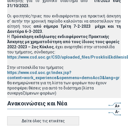
άσκησης για το χρονικό διάστημα από
1/5/2023 έως
31/10/2023.
Οι φοιτητές/τριες που ενδιαφέρονται για πρακτική άσκηση
σ’ αυτήν την χρονική περίοδο καλούνται να αποστείλουν την
αίτησή τους
από σήμερα Τρίτη 7-2-2023 μέχρι και τη
Δευτέρα 6-3-2023.
Η
Πρόσκληση εκδήλωσης ενδιαφέροντος
Πρακτικής
Άσκησης με χρηματοδότηση από τους ίδιους τους φορείς
2022-2023 – 2ος Κύκλος
, έχει αναρτηθεί στην ιστοσελίδα
του τμήματος, σύνδεσμος:
https://www.csd.uoc.gr/CSD/uploaded_files/ProsklisiEkdilws
Στην ιστοσελίδα του τμήματος
https://www.csd.uoc.gr/index.jsp?
content=work_experience&openmenu=demoAcc3&lang=gr
θα ενημερώνεστε για τη λίστα των φορέων που έχουν
προσφέρει θέσεις για αυτό το διάστημα (λίστα
συνεργαζόμενων φορέων)
Ανακοινώσεις και Νέα
A+
A-
Δείτε όλες τις ετικέτες