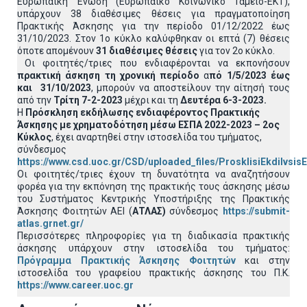
Ευρωπαϊκή Ένωση (Ευρωπαϊκό Κοινωνικό Ταμείο-ΕΚΤ),
υπάρχουν 38 διαθέσιμες θέσεις για πραγματοποίηση
Πρακτικής Άσκησης για την περίοδο 01/12/2022 έως
31/10/2023. Στον 1ο κύκλο καλύφθηκαν οι επτά (7) θέσεις
όποτε απομένουν
31 διαθέσιμες θέσεις
για τον 2ο κύκλο.
Οι φοιτητές/τριες που ενδιαφέρονται να εκπονήσουν
πρακτική άσκηση τη χρονική περίοδο
α
πό 1/5/2023 έως
και 31/10/2023
, μπορούν να αποστείλουν την αίτησή τους
από την
Τρίτη 7-2-2023
μέχρι και τη
Δευτέρα 6-3-2023.
H
Πρόσκληση εκδήλωσης ενδιαφέροντος
Πρακτικής
Άσκησης με χρηματοδότηση μέσω ΕΣΠΑ 2022-2023 – 2ος
Κύκλος
, έχει αναρτηθεί στην ιστοσελίδα του τμήματος,
σύνδεσμος
https://www.csd.uoc.gr/CSD/uploaded_files/ProsklisiEkdilvsi
Οι φοιτητές/τριες έχουν τη δυνατότητα να αναζητήσουν
φορέα για την εκπόνηση της πρακτικής τους άσκησης μέσω
του Συστήματος Κεντρικής Υποστήριξης της Πρακτικής
Άσκησης Φοιτητών ΑΕΙ (
ΑΤΛΑΣ)
σύνδεσμος
https://submit-
atlas.grnet.gr/
Περισσότερες πληροφορίες για τη διαδικασία πρακτικής
άσκησης υπάρχουν στην ιστοσελίδα του τμήματος:
Πρόγραμμα Πρακτικής Άσκησης Φοιτητών
και στην
ιστοσελίδα του γραφείου πρακτικής άσκησης του Π.Κ.
https://www.career.uoc.gr