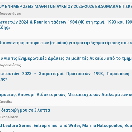
ΟΥ ΕΝΗΜΕΡΩΣΕΙΣ ΜΑΘΗΤΩΝ ΛΥΚΕΙΟΥ 2025-2026 ΕΒΔΟΜΑΔΑ ΕΠΙΣΚΕ
Παρουσιάσεις
τοετών 2024 & Reunion τάξεων 1984 (40 έτη πριν), 1993 και 19
ίδης»
4: συνάντηση αποφοίτων (reunion) για φοιτητές-φοιτήτριες που ει
υ για τις Ενημερωτικές Δράσεις σε μαθητές Λυκείου από το τμή
Παρουσιάσεις
ωτοετών 2023 - Χαιρετισμοί Πρωτοετών 1993, Παρασκευή 2
ης»
μοσίας, Απονομή Διδακτορικών, Μεταπτυχιακών Διπλωμάτων και 
Σπουδές
 διατριβή μου σε 3 λεπτά
Εκδηλώσεις
d Lecture Series: Entrepreneur and Writer, Marina Hatsopoulos, Boa