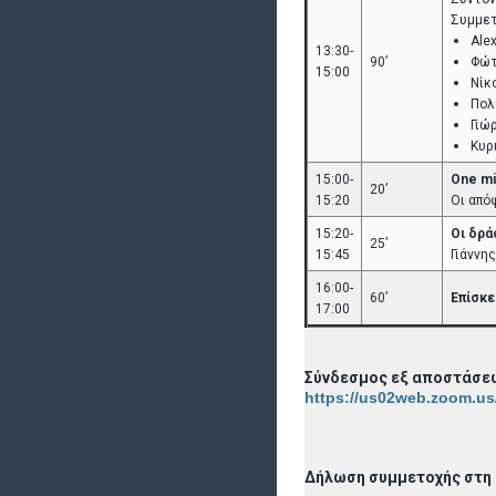
Συμμετ
Ale
13:30-
90’
Φώτ
15:00
Νίκ
Πολ
Γιώ
Κυρ
15:00-
One mi
20’
15:20
Οι από
15:20-
Οι δρά
25’
15:45
Γιάννη
16:00-
60’
Επίσκε
17:00
Σύνδεσμος εξ αποστάσε
https://us02web.zoom.us
Δήλωση συμμετοχής στη