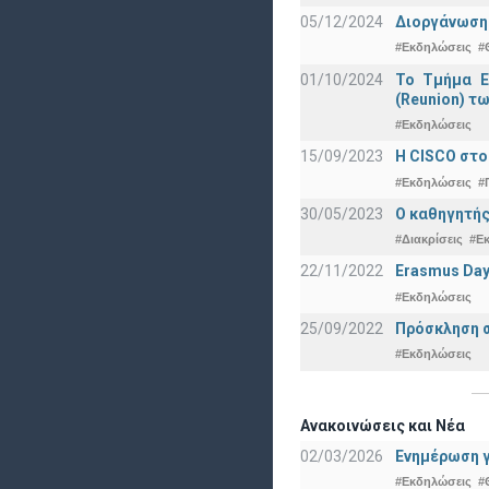
05/12/2024
Διοργάνωση 
#Εκδηλώσεις
#
01/10/2024
Το Τμήμα Ε
(Reunion) τω
#Εκδηλώσεις
15/09/2023
Η CISCO στο
#Εκδηλώσεις
#
30/05/2023
Ο καθηγητής
#Διακρίσεις
#Ε
22/11/2022
Erasmus Day
#Εκδηλώσεις
25/09/2022
Πρόσκληση σ
#Εκδηλώσεις
Ανακοινώσεις και Νέα
02/03/2026
Ενημέρωση γ
#Εκδηλώσεις
#