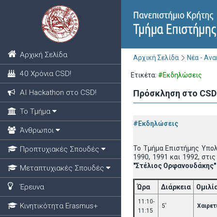
Αρχική Σελίδα
Αρχική Σελίδα
Νέα - Αν
40 Χρόνια CSD!
Ετικέτα:
#Εκδηλώσεις
ΑΙ Hackathon στο CSD!
Πρόσκληση στο CSD 
Το Τμήμα
#Εκδηλώσεις
Άνθρωποι
Το Τμήμα Επιστήμης Υπολ
Προπτυχιακές Σπουδές
1990, 1991 και 1992, στι
"Στέλιος Ορφανουδάκης" 
Μεταπτυχιακές Σπουδές
Έρευνα
Ώρα
Διάρκεια
Ομιλί
11:10-
Κινητικότητα Erasmus+
5’
Χαιρετ
11:15