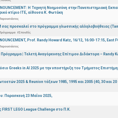
Σπουδές
OUNCEMENT: Η Τεχνητή Νοημοσύνη στην Πανεπιστημιακή Εκπαίδευ
τρικό κτίριο ΙΤΕ, αίθουσα Κ. Φωτάκη
Παρουσιάσεις
 σας προσκαλεί στο πρόγραμμα γλωσσικής αλληλοβοήθειας (Ta
Πρόγραμμα
#Σπουδές
OUNCEMENT, Prof. Randy Howard Katz, 16/12, 16:00-17:15, East
Παρουσιάσεις
 Πρόγραμμα | Τελετή Αναγόρευσης Επίτιμου Διδάκτορα – Randy 
σιο Greeks in AI 2025 με την υποστήριξη του Τμήματος Επιστήμ
οετών 2025 & Reunion τάξεων 1985, 1995 και 2005 (40, 30 και 20 
υ: Παρασκευή 23 Μαΐου 2025,
 FIRST LEGO League Challenge στο Π.Κ.