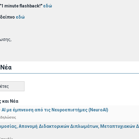
1 minute flashback!"
εδώ
 δείπνο
εδώ
νωσης,
 Νέα
κέτες
 και Νέα
 - ΑΙ με έμπνευση από τις Νευροεπιστήμες (NeuroAI)
κδηλώσεις
μοσίας, Απονομή Διδακτορικών Διπλωμάτων, Μεταπτυχιακών Διπ