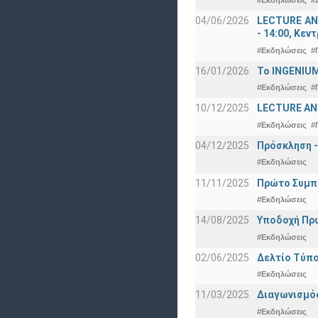
#Εκδηλώσεις
#
04/06/2026
LECTURE ANN
- 14:00, Κεν
#Εκδηλώσεις
#
16/01/2026
Το INGENIUM
#Εκδηλώσεις
#
10/12/2025
LECTURE ANN
#Εκδηλώσεις
#
04/12/2025
Πρόσκληση -
#Εκδηλώσεις
11/11/2025
Πρώτο Συμπό
#Εκδηλώσεις
14/08/2025
Υποδοχή Πρωτ
#Εκδηλώσεις
02/06/2025
Δελτίο Τύπο
#Εκδηλώσεις
11/03/2025
Διαγωνισμός
#Εκδηλώσεις