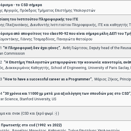
ρισμα - το CSD σήμερα
ς Αργυρός, Πρόεδρος Τμήματος Επιστήμης Υπολογιστών
ίαση του Ινστιτούτου Πληροφορικής του ΙΤΕ
ης Πλεξουσάκης, Διευθυντής Ινστιτούτου Πληροφορικής, ΙΤΕ και καθηγητής 
ρισμα από αποφοίτους του class90-92 που είναι σήμερα μέλη ΔΕΠ του Τμ
Κομοντάκης, Γιάννης Τσαμαρδίνος, Παναγιώτα Φατούρου
 1
“Η Πληροφορική δεν έχει γένος”
, Ανθή Γιώρτσου, Deputy head of the Reusable
an Commission
 2
“Η Επιστήμη Υπολογιστών μεταμορφώνει την κοινωνία: καινοτομία, ανάπ
ός, Διακεκριμένος Καθηγητής, School of Engineering, University of Paris Sacl
 3
“How to have a successful career as a Programmer“
, Μάριος Ζήκος, Princip
 4
“30 χρόνια και 11000 χμ μετά: μια αξιολόγηση των σπουδών μας στο CSD”
r Science, Stanford University, US
μα και σνακ (CSD και ξερό ψωμί :-) )
 Πρωτοετής στο csd (1992 vs 2022)
ιστής : Βαγγέλης Μαρκάτος, Καθηγητής, Τμήμα Επιστήμης Υπολογιστών