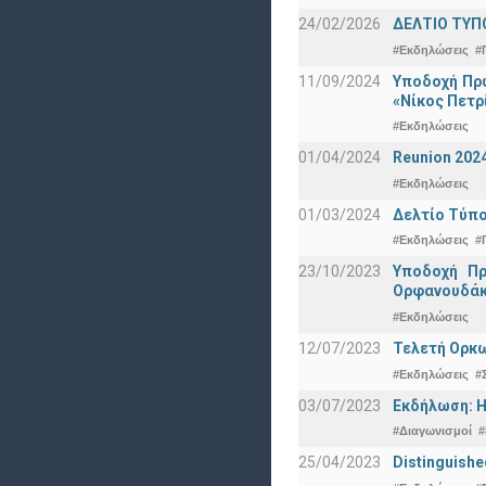
24/02/2026
ΔΕΛΤΙΟ ΤΥΠ
#Εκδηλώσεις
#
11/09/2024
Υποδοχή Πρω
«Νίκος Πετρ
#Εκδηλώσεις
01/04/2024
Reunion 202
#Εκδηλώσεις
01/03/2024
Δελτίο Τύπο
#Εκδηλώσεις
#
23/10/2023
Υποδοχή Πρ
Ορφανουδάκ
#Εκδηλώσεις
12/07/2023
Τελετή Ορκω
#Εκδηλώσεις
#
03/07/2023
Εκδήλωση: Η
#Διαγωνισμοί
#
25/04/2023
Distinguishe