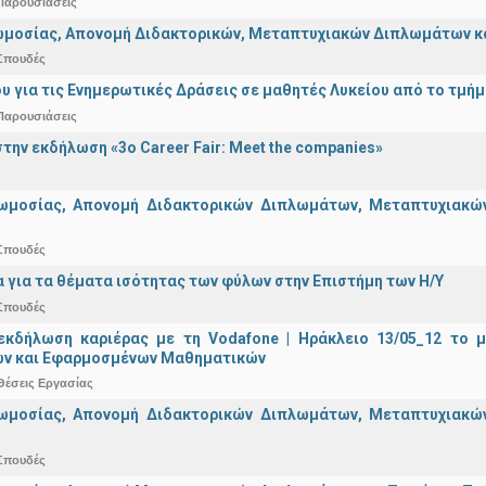
Παρουσιάσεις
μοσίας, Απονομή Διδακτορικών, Μεταπτυχιακών Διπλωμάτων και 
Σπουδές
υ για τις Ενημερωτικές Δράσεις σε μαθητές Λυκείου από το τμή
Παρουσιάσεις
την εκδήλωση «3ο Career Fair: Meet the companies»
ωμοσίας, Απονομή Διδακτορικών Διπλωμάτων, Μεταπτυχιακών 
Σπουδές
α για τα θέματα ισότητας των φύλων στην Επιστήμη των Η/Υ
Σπουδές
εκδήλωση καριέρας με τη Vodafone | Ηράκλειο 13/05_12 το 
ν και Εφαρμοσμένων Μαθηματικών
Θέσεις Εργασίας
ωμοσίας, Απονομή Διδακτορικών Διπλωμάτων, Μεταπτυχιακών 
Σπουδές