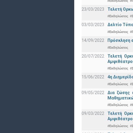
#Εκδηλώσεις
#
23/03/2023
Τελετή Ορκω
#Εκδηλώσεις
#
03/03/2023
Δελτίο Τύπο
#Εκδηλώσεις
#
14/09/2022
Πρόσκληση σ
#Εκδηλώσεις
20/07/2022
Τελετή Ορκ
Αμφιθέατρο
#Εκδηλώσεις
#
15/06/2022
4η Διημερίδ
#Εκδηλώσεις
#
09/05/2022
Δια ζώσης 
Μαθηματικώ
#Εκδηλώσεις
#
09/03/2022
Τελετή Ορκ
Αμφιθέατρο
#Εκδηλώσεις
#