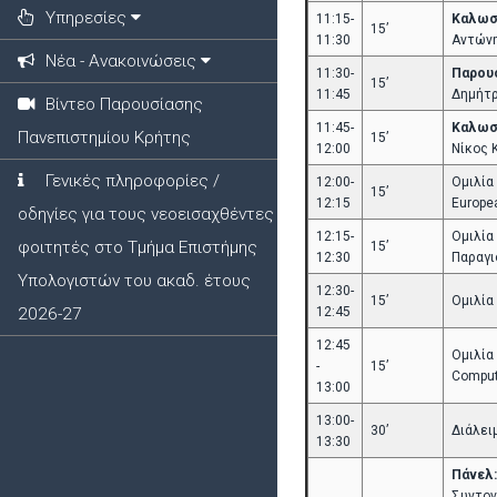
Υπηρεσίες
11:15-
Καλωσό
15’
11:30
Αντώνη
Νέα - Ανακοινώσεις
11:30-
Παρουσ
15’
11:45
Δημήτρ
Βίντεο Παρουσίασης
11:45-
Καλωσό
Πανεπιστημίου Κρήτης
15’
12:00
Νίκος 
Γενικές πληροφορίες /
12:00-
Ομιλία
15’
12:15
Europe
οδηγίες για τους νεοεισαχθέντες
12:15-
Ομιλία
φοιτητές στο Τμήμα Επιστήμης
15’
12:30
Παραγι
Υπολογιστών του ακαδ. έτους
12:30-
15’
Ομιλία
2026-27
12:45
12:45
Ομιλία
-
15’
Compute
13:00
13:00-
30’
Διάλειμ
13:30
Πάνελ:
Συντον