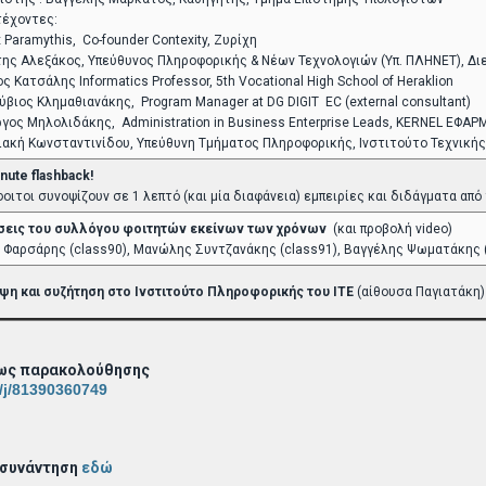
έχοντες:
x Paramythis, Co-founder Contexity, Ζυρίχη
ης Αλεξάκος, Υπεύθυνος Πληροφορικής & Νέων Τεχνολογιών (Υπ. ΠΛΗΝΕΤ), Δι
ος Κατσάλης Ιnformatics Professor, 5th Vocational High School of Heraklion
ύβιος Κλημαθιανάκης, Program Manager at DG DIGIT EC (external consultant)
ργος Μηλολιδάκης, Administration in Business Enterprise Leads, KERNEL Ε
ιακή Κωνσταντινίδου, Υπεύθυνη Τμήματος Πληροφορικής, Ινστιτούτο Τεχνικής
nute flashback!
φοιτοι συνοψίζουν σε 1 λεπτό (και μία διαφάνεια) εμπειρίες και διδάγματα από
σεις του συλλόγου φοιτητών εκείνων των χρόνων
(και προβολή video)
ς Φαρσάρης (class90), Μανώλης Συντζανάκης (class91), Βαγγέλης Ψωματάκης (
ψη και συζήτηση στο Ινστιτούτο Πληροφορικής του ΙΤΕ
(αίθουσα Παγιατάκη)
ως παρακολούθησης
/j/81390360749
 συνάντηση
εδώ