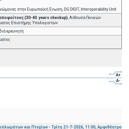
μονας στην Ευρωπαϊκή Ένωση, DG DIGIT, Interoperability Unit.
 αποφοίτους (30-40
years
checkup
)
, Αίθουσα Γενικών
ήματος Επιστήμης Υπολογιστών
διά ερευνητή
ήματος
A+
A-
λωμάτων και Πτυχίων - Τρίτη 21-7-2026, 11:00, Αμφιθέατρο