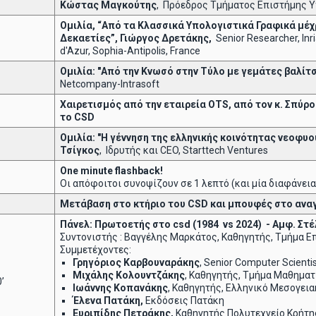
Κώστας Μαγκούτης
, Πρόεδρος Τμήματος Επιστήμης 
Ομιλία, “Από τα Κλασσικά Υπολογιστικά Γραφικά μέ
Δεκαετίες”, Γιώργος Δρετάκης,
Senior Researcher, In
d'Azur, Sophia-Antipolis, France
Ομιλία: "Από την Κνωσό στην Τύλο με γεμάτες βαλίτ
Netcompany-Intrasoft
Χαιρετισμός από την εταιρεία
OTS
, από τον κ. Σπύ
το
CSD
Ομιλία: "Η γέννηση της ελληνικής κοινότητας νεοφυ
Τσίγκος
, Ιδρυτής και CEO, Starttech Ventures
One
minute
flashback
!
Οι απόφοιτοι συνοψίζουν σε 1 λεπτό (και μία διαφάνεια
Μετάβαση στο κτήριο του
CSD
και μπουφές στο ανα
Πάνελ: Πρωτοετής στο
csd
(1984
vs
2024) - Αμφ. Στ
Συντονιστής : Βαγγέλης Μαρκάτος, Καθηγητής, Τμήμα 
Συμμετέχοντες:
Γρηγόριος Καρβουναράκης
, Senior Computer Scientis
Μιχάλης Κολουντζάκης
, Καθηγητής, Τμήμα Μαθημα
’
Ιωάννης Κοπανάκης
, Καθηγητής, Ελληνικό Μεσογεια
Έλενα Πατάκη,
Εκδόσεις Πατάκη
Ευριπίδης Πετράκης,
Καθηγητής Πολυτεχνείο Κρήτη