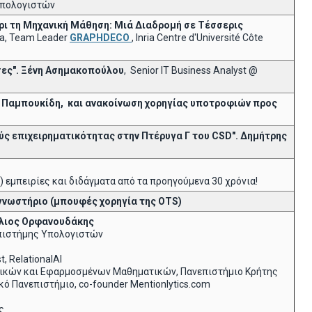
Υπολογιστών
χρι τη Μηχανική Μάθηση: Μιά Διαδρομή σε Τέσσερις
ria, Team Leader
GRAPHDECO
, Inria Centre d'Université Côte
σες".
Ξένη Ασημακοπούλου
, Senior IT Business Analyst @
ρο Παμπουκίδη, και ανακοίνωση χορηγίας υποτροφιών προς
ούς επιχειρηματικότητας στην Πτέρυγα Γ του CSD". Δημήτρης
) εμπειρίες και διδάγματα από τα προηγούμενα 30 χρόνια!
γνωστήριο (μπουφές χορηγία της
OTS
)
έλιος Ορφανουδάκης
Επιστήμης Υπολογιστών
t, RelationalAI
τικών και Εφαρμοσμένων Μαθηματικών, Πανεπιστήμιο Κρήτης
κό Πανεπιστήμιο, co-founder Mentionlytics.com
ς