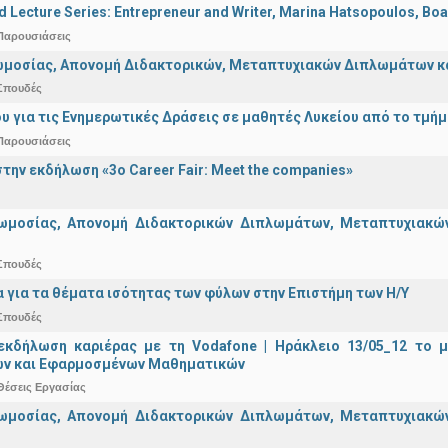
d Lecture Series: Entrepreneur and Writer, Marina Hatsopoulos, Boa
Παρουσιάσεις
μοσίας, Απονομή Διδακτορικών, Μεταπτυχιακών Διπλωμάτων και 
Σπουδές
υ για τις Ενημερωτικές Δράσεις σε μαθητές Λυκείου από το τμή
Παρουσιάσεις
την εκδήλωση «3ο Career Fair: Meet the companies»
ωμοσίας, Απονομή Διδακτορικών Διπλωμάτων, Μεταπτυχιακών 
Σπουδές
α για τα θέματα ισότητας των φύλων στην Επιστήμη των Η/Υ
Σπουδές
εκδήλωση καριέρας με τη Vodafone | Ηράκλειο 13/05_12 το 
ν και Εφαρμοσμένων Μαθηματικών
Θέσεις Εργασίας
ωμοσίας, Απονομή Διδακτορικών Διπλωμάτων, Μεταπτυχιακών 