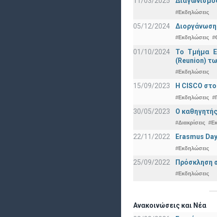
11/03/2025
Διαγωνισμός
#Εκδηλώσεις
05/12/2024
Διοργάνωση 
#Εκδηλώσεις
#
01/10/2024
Το Τμήμα Ε
(Reunion) τω
#Εκδηλώσεις
15/09/2023
Η CISCO στο
#Εκδηλώσεις
#
30/05/2023
Ο καθηγητής
#Διακρίσεις
#Ε
22/11/2022
Erasmus Day
#Εκδηλώσεις
25/09/2022
Πρόσκληση σ
#Εκδηλώσεις
Ανακοινώσεις και Νέα