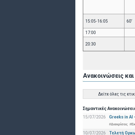
15:05-16:05
60’
17:00
20:30
Ανακοινώσεις και
Δείτε όλες τις ετι
Σημαντικές Ανακοινώσεις
15/07/2026
Greeks in AI
#Διακρίσεις
#Ε
10/07/2026
Τελετή Ορκω