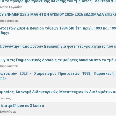
ια το πρόγραμμα πρακτικής άσκησης του τμήματος - Δευτέρα 9-
Θέσεις Εργασίας
ΟΥ ΕΝΗΜΕΡΩΣΕΙΣ ΜΑΘΗΤΩΝ ΛΥΚΕΙΟΥ 2025-2026 ΕΒΔΟΜΑΔΑ ΕΠΙΣΚΕ
Παρουσιάσεις
τοετών 2024 & Reunion τάξεων 1984 (40 έτη πριν), 1993 και 19
ίδης»
4: συνάντηση αποφοίτων (reunion) για φοιτητές-φοιτήτριες που ει
υ για τις Ενημερωτικές Δράσεις σε μαθητές Λυκείου από το τμή
Παρουσιάσεις
ωτοετών 2023 - Χαιρετισμοί Πρωτοετών 1993, Παρασκευή 2
ης»
μοσίας, Απονομή Διδακτορικών, Μεταπτυχιακών Διπλωμάτων και 
Σπουδές
 διατριβή μου σε 3 λεπτά
Εκδηλώσεις