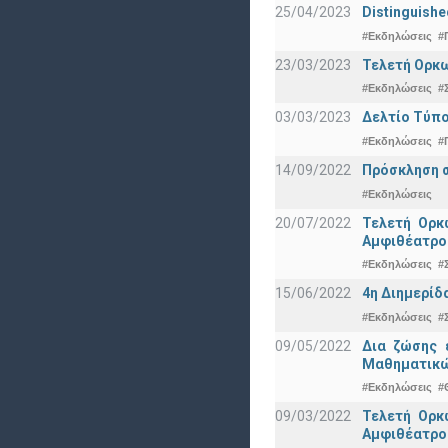
25/04/2023
Distinguishe
#Εκδηλώσεις
#
23/03/2023
Τελετή Ορκω
#Εκδηλώσεις
#
03/03/2023
Δελτίο Τύπο
#Εκδηλώσεις
#
14/09/2022
Πρόσκληση σ
#Εκδηλώσεις
20/07/2022
Τελετή Ορκ
Αμφιθέατρο
#Εκδηλώσεις
#
15/06/2022
4η Διημερίδ
#Εκδηλώσεις
#
09/05/2022
Δια ζώσης 
Μαθηματικώ
#Εκδηλώσεις
#
09/03/2022
Τελετή Ορκ
Αμφιθέατρο