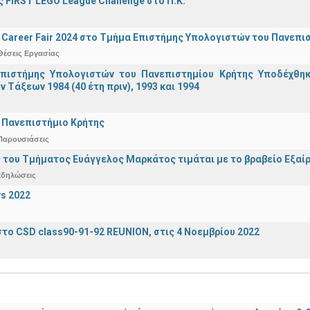
 FIRST LEGO League Challenge στο Π.Κ.
Career Fair 2024 στο Τμήμα Επιστήμης Υπολογιστών του Πανεπι
Θέσεις Εργασίας
πιστήμης Υπολογιστών του Πανεπιστημίου Κρήτης Υποδέχθη
ν Τάξεων 1984 (40 έτη πριν), 1993 και 1994
 Πανεπιστήμιο Κρήτης
Παρουσιάσεις
 του Τμήματος Ευάγγελος Μαρκάτος τιμάται με το βραβείο Εξαί
κδηλώσεις
s 2022
το CSD class90-91-92 REUNION, στις 4 Νοεμβρίου 2022