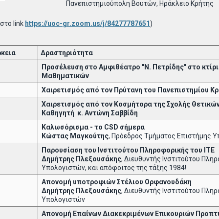
Πανεπιστημιούπολη Βουτών, Ηράκλειο Κρήτης
στο link
https://uoc-gr.zoom.us/j/84277787651
)
ρκεια
Δραστηριότητα
Προσέλευση στο Αμφιθέατρο "Ν. Πετρίδης" στο κτί
Μαθηματικών
Χαιρετισμός από τον Πρύτανη του Πανεπιστημίου Κρή
Χαιρετισμός από τον Κοσμήτορα της Σχολής Θετικών
Καθηγητή κ. Αντώνη Σαββίδη
Καλωσόρισμα - το
CSD
σήμερα
Κώστας Μαγκούτης
, Πρόεδρος Τμήματος Επιστήμης 
Παρουσίαση του Ινστιτούτου Πληροφορικής του ΙΤΕ
Δημήτρης Πλεξουσάκης
, Διευθυντής Ινστιτούτου Πλη
Υπολογιστών, και απόφοιτος της τάξης 1984!
Απονομή υποτροφιών Στέλιου Ορφανουδάκη
Δημήτρης Πλεξουσάκης
, Διευθυντής Ινστιτούτου Πλη
Υπολογιστών
Απονομή Επαίνων Διακεκριμένων Επικουριών Προπ