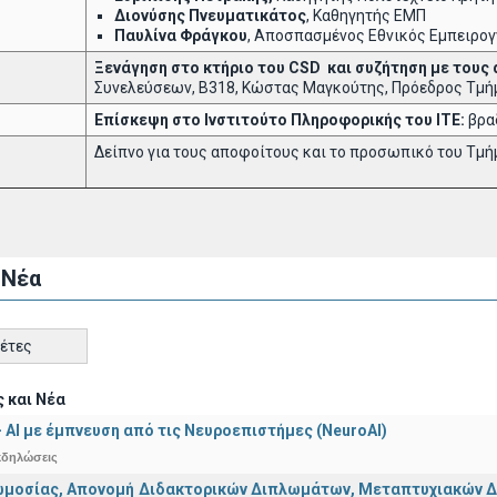
Διονύσης Πνευματικάτος
, Καθηγητής ΕΜΠ
Παυλίνα Φράγκου
, Αποσπασμένος Εθνικός Εμπειρογνώ
Ξενάγηση στο κτήριο του
CSD
και συζήτηση με τους
Συνελεύσεων, B318, Κώστας Μαγκούτης, Πρόεδρος Τμ
Επίσκεψη στο Ινστιτούτο Πληροφορικής του ΙΤΕ:
βρα
Δείπνο για τους αποφοίτους και το προσωπικό του Τμ
 Νέα
κέτες
 και Νέα
 - ΑΙ με έμπνευση από τις Νευροεπιστήμες (NeuroAI)
κδηλώσεις
μοσίας, Απονομή Διδακτορικών Διπλωμάτων, Μεταπτυχιακών Διπ