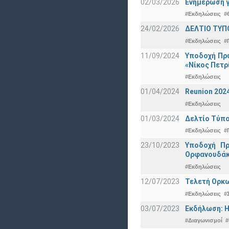
02/03/2026
Ενημέρωση γ
#Εκδηλώσεις
#
24/02/2026
ΔΕΛΤΙΟ ΤΥΠ
#Εκδηλώσεις
#
11/09/2024
Υποδοχή Πρω
«Νίκος Πετρ
#Εκδηλώσεις
01/04/2024
Reunion 202
#Εκδηλώσεις
01/03/2024
Δελτίο Τύπο
#Εκδηλώσεις
#
23/10/2023
Υποδοχή Πρ
Ορφανουδάκ
#Εκδηλώσεις
12/07/2023
Τελετή Ορκω
#Εκδηλώσεις
#
03/07/2023
Εκδήλωση: Η
#Διαγωνισμοί
#