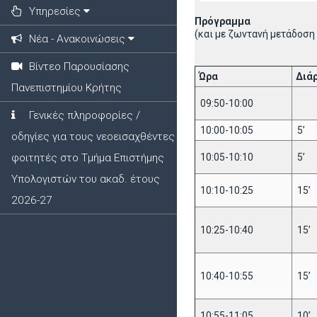
Υπηρεσίες
Πρόγραμμα
(και με ζωντανή μετάδοση 
Νέα - Ανακοινώσεις
Βίντεο Παρουσίασης
Ώρα
Διά
Πανεπιστημίου Κρήτης
09:50-10:00
Γενικές πληροφορίες /
10:00-10:05
5’
οδηγίες για τους νεοεισαχθέντες
φοιτητές στο Τμήμα Επιστήμης
10:05-10:10
5’
Υπολογιστών του ακαδ. έτους
10:10-10:25
15’
2026-27
10:25-10:40
15’
10:40-10:55
15’
10:55-11:05
10’