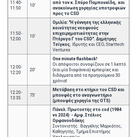
11:40-
από τον κ. Σπύρο Παμπουκίδη, και
10’
11:50
ανακοίνωση χορηγίας υποτροφιών
προς το
CSD
Ομιλία: "Η γέννηση της ελληνικής
κοινότητας νεοφυούς
11:50-
επιχειρηματικότητας στην
10'
12:00
Πτέρυγα Γ του CSD". Δημήτρης
Τσίγκος
, Ιδρυτής και CEO, Starttech
Ventures
One
minute
flashback
!
Οι απόφοιτοι συνοψίζουν σε 1 λεπτό
12:00-
20’
(και μία διαφάνεια) εμπειρίες και
12:20
διδάγματα από τα προηγούμενα 30
χρόνια!
Μετάβαση στο κτήριο του
CSD
και
12:20-
75’
μπουφές στο αναγνωστήριο
13:35
(μπουφές χορηγία της
OTS
)
Πάνελ: Πρωτοετής στο
csd
(1984
vs
2024) - Αμφ. Στέλιος
Ορφανουδάκης
Συντονιστής : Βαγγέλης Μαρκάτος,
Καθηγητής, Τμήμα Επιστήμης