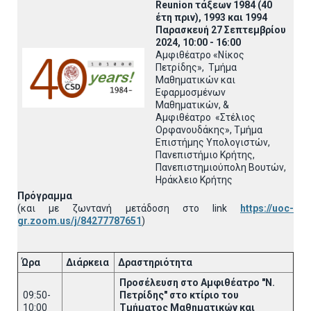
Reunion
τάξεων 1984 (40
έτη πριν), 1993 και 1994
Παρασκευή 27 Σεπτεμβρίου
2024, 10:00 - 16:00
Αμφιθέατρο «Νίκος
Πετρίδης», Τμήμα
Μαθηματικών και
Εφαρμοσμένων
Μαθηματικών, &
Αμφιθέατρο «Στέλιος
Ορφανουδάκης», Τμήμα
Επιστήμης Υπολογιστών,
Πανεπιστήμιο Κρήτης,
Πανεπιστημιούπολη Βουτών,
Ηράκλειο Κρήτης
Πρόγραμμα
(και με ζωντανή μετάδοση στο link
https://uoc-
gr.zoom.us/j/84277787651
)
Ώρα
Διάρκεια
Δραστηριότητα
Προσέλευση στο Αμφιθέατρο "Ν.
09:50-
Πετρίδης" στο κτίριο του
10:00
Τμήματος Μαθηματικών και