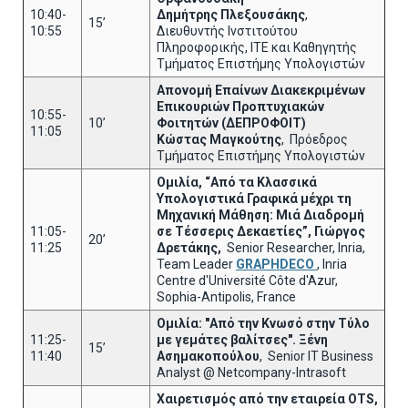
10:40-
Δημήτρης Πλεξουσάκης
,
15’
10:55
Διευθυντής Ινστιτούτου
Πληροφορικής, ΙΤΕ και Καθηγητής
Τμήματος Επιστήμης Υπολογιστών
Απονομή Επαίνων Διακεκριμένων
Επικουριών Προπτυχιακών
10:55-
10’
Φοιτητών (ΔΕΠΡΟΦΟΙΤ)
11:05
Κώστας Μαγκούτης
, Πρόεδρος
Τμήματος Επιστήμης Υπολογιστών
Ομιλία, “Από τα Κλασσικά
Υπολογιστικά Γραφικά μέχρι τη
Μηχανική Μάθηση: Μιά Διαδρομή
11:05-
σε Τέσσερις Δεκαετίες”, Γιώργος
20’
11:25
Δρετάκης,
Senior Researcher, Inria,
Team Leader
GRAPHDECO
, Inria
Centre d'Université Côte d'Azur,
Sophia-Antipolis, France
Ομιλία: "Από την Κνωσό στην Τύλο
11:25-
με γεμάτες βαλίτσες".
Ξένη
15’
11:40
Ασημακοπούλου
, Senior IT Business
Analyst @ Netcompany-Intrasoft
Χαιρετισμός από την εταιρεία
OTS
,