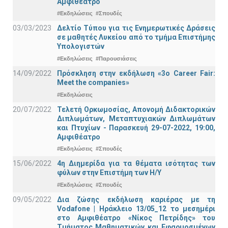
Αμφιθέατρο
#Εκδηλώσεις
#Σπουδές
03/03/2023
Δελτίο Τύπου για τις Ενημερωτικές Δράσεις
σε μαθητές Λυκείου από το τμήμα Επιστήμης
Υπολογιστών
#Εκδηλώσεις
#Παρουσιάσεις
14/09/2022
Πρόσκληση στην εκδήλωση «3ο Career Fair:
Meet the companies»
#Εκδηλώσεις
20/07/2022
Τελετή Ορκωμοσίας, Απονομή Διδακτορικών
Διπλωμάτων, Μεταπτυχιακών Διπλωμάτων
και Πτυχίων - Παρασκευή 29-07-2022, 19:00,
Αμφιθέατρο
#Εκδηλώσεις
#Σπουδές
15/06/2022
4η Διημερίδα για τα θέματα ισότητας των
φύλων στην Επιστήμη των Η/Υ
#Εκδηλώσεις
#Σπουδές
09/05/2022
Δια ζώσης εκδήλωση καριέρας με τη
Vodafone | Ηράκλειο 13/05_12 το μεσημέρι
στο Αμφιθέατρο «Νίκος Πετρίδης» του
Τμήματος Μαθηματικών και Εφαρμοσμένων