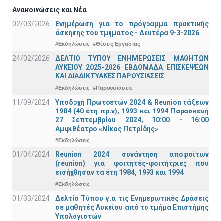
Ανακοινώσεις και Νέα
02/03/2026
Ενημέρωση για το πρόγραμμα πρακτικής
άσκησης του τμήματος - Δευτέρα 9-3-2026
#Εκδηλώσεις
#Θέσεις Εργασίας
24/02/2026
ΔΕΛΤΙΟ ΤΥΠΟΥ ΕΝΗΜΕΡΩΣΕΙΣ ΜΑΘΗΤΩΝ
ΛΥΚΕΙΟΥ 2025-2026 ΕΒΔΟΜΑΔΑ ΕΠΙΣΚΕΨΕΩΝ
ΚΑΙ ΔΙΑΔΙΚΤΥΑΚΕΣ ΠΑΡΟΥΣΙΑΣΕΙΣ
#Εκδηλώσεις
#Παρουσιάσεις
11/09/2024
Υποδοχή Πρωτοετών 2024 & Reunion τάξεων
1984 (40 έτη πριν), 1993 και 1994 Παρασκευή
27 Σεπτεμβρίου 2024, 10:00 - 16:00
Αμφιθέατρο «Νίκος Πετρίδης»
#Εκδηλώσεις
01/04/2024
Reunion 2024: συνάντηση αποφοίτων
(reunion) για φοιτητές-φοιτήτριες που
εισήχθησαν τα έτη 1984, 1993 και 1994
#Εκδηλώσεις
01/03/2024
Δελτίο Τύπου για τις Ενημερωτικές Δράσεις
σε μαθητές Λυκείου από το τμήμα Επιστήμης
Υπολογιστών