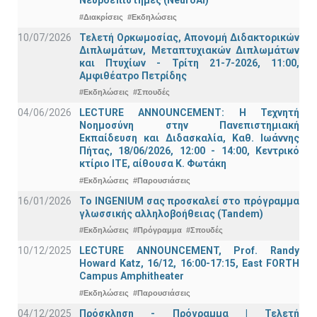
Νευροεπιστήμες (NeuroAI)
#Διακρίσεις
#Εκδηλώσεις
10/07/2026
Τελετή Ορκωμοσίας, Απονομή Διδακτορικών
Διπλωμάτων, Μεταπτυχιακών Διπλωμάτων
και Πτυχίων - Τρίτη 21-7-2026, 11:00,
Αμφιθέατρο Πετρίδης
#Εκδηλώσεις
#Σπουδές
04/06/2026
LECTURE ANNOUNCEMENT: Η Τεχνητή
Νοημοσύνη στην Πανεπιστημιακή
Εκπαίδευση και Διδασκαλία, Καθ. Ιωάννης
Πήτας, 18/06/2026, 12:00 - 14:00, Κεντρικό
κτίριο ΙΤΕ, αίθουσα Κ. Φωτάκη
#Εκδηλώσεις
#Παρουσιάσεις
16/01/2026
Το INGENIUM σας προσκαλεί στο πρόγραμμα
γλωσσικής αλληλοβοήθειας (Tandem)
#Εκδηλώσεις
#Πρόγραμμα
#Σπουδές
10/12/2025
LECTURE ANNOUNCEMENT, Prof. Randy
Howard Katz, 16/12, 16:00-17:15, East FORTH
Campus Amphitheater
#Εκδηλώσεις
#Παρουσιάσεις
04/12/2025
Πρόσκληση - Πρόγραμμα | Τελετή