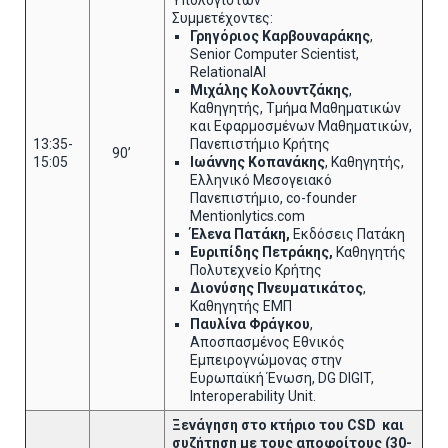
Υπολογιστών
Συμμετέχοντες:
Γρηγόριος Καρβουναράκης
,
Senior Computer Scientist,
RelationalAI
Μιχάλης Κολουντζάκης
,
Καθηγητής, Τμήμα Μαθηματικών
και Εφαρμοσμένων Μαθηματικών,
13:35-
Πανεπιστήμιο Κρήτης
90’
15:05
Ιωάννης Κοπανάκης
, Καθηγητής,
Ελληνικό Μεσογειακό
Πανεπιστήμιο, co-founder
Mentionlytics.com
Έλενα Πατάκη,
Εκδόσεις Πατάκη
Ευριπίδης Πετράκης,
Καθηγητής
Πολυτεχνείο Κρήτης
Διονύσης Πνευματικάτος
,
Καθηγητής ΕΜΠ
Παυλίνα Φράγκου
,
Αποσπασμένος Εθνικός
Εμπειρογνώμονας στην
Ευρωπαϊκή Ένωση, DG DIGIT,
Interoperability Unit.
Ξενάγηση στο κτήριο του
CSD
και
συζήτηση με τους αποφοίτους (30-