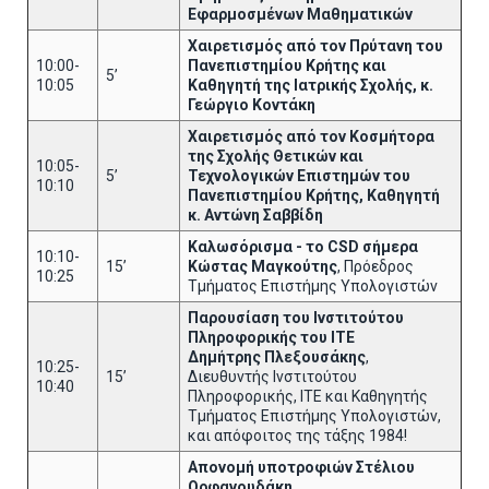
Εφαρμοσμένων Μαθηματικών
Χαιρετισμός από τον Πρύτανη του
10:00-
Πανεπιστημίου Κρήτης και
5’
10:05
Καθηγητή της Ιατρικής Σχολής, κ.
Γεώργιο Κοντάκη
Χαιρετισμός από τον Κοσμήτορα
της Σχολής Θετικών και
10:05-
5’
Τεχνολογικών Επιστημών του
10:10
Πανεπιστημίου Κρήτης, Καθηγητή
κ. Αντώνη Σαββίδη
Καλωσόρισμα - το
CSD
σήμερα
10:10-
15’
Κώστας Μαγκούτης
, Πρόεδρος
10:25
Τμήματος Επιστήμης Υπολογιστών
Παρουσίαση του Ινστιτούτου
Πληροφορικής του ΙΤΕ
Δημήτρης Πλεξουσάκης
,
10:25-
15’
Διευθυντής Ινστιτούτου
10:40
Πληροφορικής, ΙΤΕ και Καθηγητής
Τμήματος Επιστήμης Υπολογιστών,
και απόφοιτος της τάξης 1984!
Απονομή υποτροφιών Στέλιου
Ορφανουδάκη