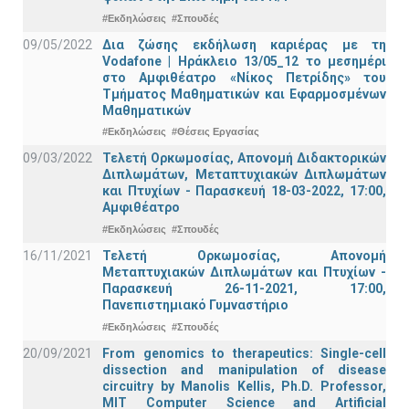
#Εκδηλώσεις
#Σπουδές
09/05/2022
Δια ζώσης εκδήλωση καριέρας με τη
Vodafone | Ηράκλειο 13/05_12 το μεσημέρι
στο Αμφιθέατρο «Νίκος Πετρίδης» του
Τμήματος Μαθηματικών και Εφαρμοσμένων
Μαθηματικών
#Εκδηλώσεις
#Θέσεις Εργασίας
09/03/2022
Τελετή Ορκωμοσίας, Απονομή Διδακτορικών
Διπλωμάτων, Μεταπτυχιακών Διπλωμάτων
και Πτυχίων - Παρασκευή 18-03-2022, 17:00,
Αμφιθέατρο
#Εκδηλώσεις
#Σπουδές
16/11/2021
Τελετή Ορκωμοσίας, Απονομή
Μεταπτυχιακών Διπλωμάτων και Πτυχίων -
Παρασκευή 26-11-2021, 17:00,
Πανεπιστημιακό Γυμναστήριο
#Εκδηλώσεις
#Σπουδές
20/09/2021
From genomics to therapeutics: Single-cell
dissection and manipulation of disease
circuitry by Manolis Kellis, Ph.D. Professor,
MIT Computer Science and Artificial