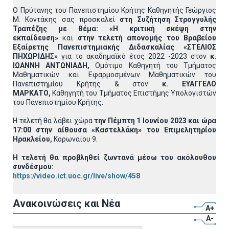
Ο Πρύτανης του Πανεπιστημίου Κρήτης Καθηγητής Γεώργιος
Μ. Κοντάκης σας προσκαλεί
στη Συζήτηση Στρογγυλής
Τραπέζης με θέμα: «Η κριτική σκέψη στην
εκπαίδευση»
και
στην τελετή απονομής του Βραβείου
Εξαίρετης Πανεπιστημιακής Διδασκαλίας «ΣΤΕΛΙΟΣ
ΠΗΧΩΡΙΔΗ
Σ» για το ακαδημαϊκό έτος 2022 -2023 στον
κ.
ΙΩΑΝΝΗ ΑΝΤΩΝΙΑΔΗ,
Ομότιμο Καθηγητή του Τμήματος
Μαθηματικών και Εφαρμοσμένων Μαθηματικών του
Πανεπιστημίου Κρήτης & στον
κ. ΕΥΑΓΓΕΛΟ
ΜΑΡΚΑΤΟ,
Καθηγητή του Τμήματος Επιστήμης Υπολογιστών
του Πανεπιστημίου Κρήτης.
Η τελετή θα λάβει χώρα
την Πέμπτη 1 Ιουνίου 2023 και ώρα
17:00 στην αίθουσα «Καστελλάκη» του Επιμελητηρίου
Ηρακλείου,
Κορωναίου 9.
Η τελετή θα προβληθεί ζωντανά μέσω του ακόλουθου
συνδέσμου:
https://video.ict.uoc.gr/live/show/458
Ανακοινώσεις και Νέα
A+
A-