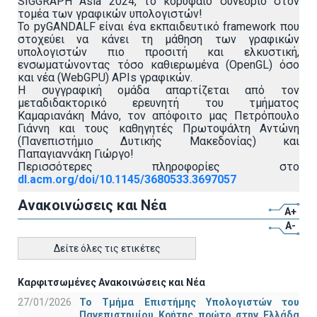
SIGGRAPH Asia 2024, το κορυφαίο συνέδριο στον
τομέα των γραφικών υπολογιστών!
Το pyGANDALF είναι ένα εκπαιδευτικό framework που
στοχεύει να κάνει τη μάθηση των γραφικών
υπολογιστών πιο προσιτή και ελκυστική,
ενσωματώνοντας τόσο καθιερωμένα (OpenGL) όσο
και νέα (WebGPU) APIs γραφικών.
Η συγγραφική ομάδα απαρτίζεται από τον
μεταδιδακτορικό ερευνητή του τμήματος
Καμαριανάκη Μάνο, τον απόφοιτο μας Πετρόπουλο
Γιάννη και τους καθηγητές Πρωτοψάλτη Αντώνη
(Πανεπιστήμιο Δυτικής Μακεδονίας) και
Παπαγιαννάκη Γιώργο!
Περισσότερες πληροφορίες στο
dl.acm.org/doi/10.1145/3680533.3697057
Ανακοινώσεις και Νέα
A+
A-
Δείτε όλες τις ετικέτες
Καρφιτσωμένες Ανακοινώσεις και Νέα
27/01/2026
Το Τμήμα Επιστήμης Υπολογιστών του
Πανεπιστημίου Κρήτης πρώτο στην Ελλάδα