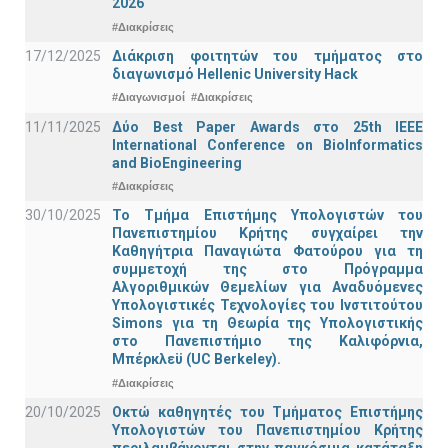
2026
#Διακρίσεις
17/12/2025
Διάκριση φοιτητών του τμήματος στο
διαγωνισμό Hellenic University Hack
#Διαγωνισμοί
#Διακρίσεις
11/11/2025
Δύο Best Paper Awards στο 25th IEEE
International Conference on BioInformatics
and BioEngineering
#Διακρίσεις
30/10/2025
Το Τμήμα Επιστήμης Υπολογιστών του
Πανεπιστημίου Κρήτης συγχαίρει την
Καθηγήτρια Παναγιώτα Φατούρου για τη
συμμετοχή της στο Πρόγραμμα
Αλγοριθμικών Θεμελίων για Αναδυόμενες
Υπολογιστικές Τεχνολογίες του Ινστιτούτου
Simons για τη Θεωρία της Υπολογιστικής
στο Πανεπιστήμιο της Καλιφόρνια,
Μπέρκλεϋ (UC Berkeley).
#Διακρίσεις
20/10/2025
Οκτώ καθηγητές του Τμήματος Επιστήμης
Υπολογιστών του Πανεπιστημίου Κρήτης
περιλαμβάνονται στην παγκόσμια κατάταξη