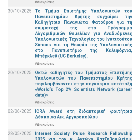
#Διακρίσεις
30/10/2025
Το Τμήμα Επιστήμης Υπολογιστών του
Πανεπιστημίου Κρήτης συγχαίρει την
Καθηγήτρια Παναγιώτα Φατούρου για τη
συμμετοχή της στο Πρόγραμμα
Αλγοριθμικών Θεμελίων για Αναδυόμενες
Υπολογιστικές Τεχνολογίες του Ινστιτούτου
Simons για τη Θεωρία της Υπολογιστικής
στο Πανεπιστήμιο της Καλιφόρνια,
Μπέρκλεϋ (UC Berkeley).
#Διακρίσεις
20/10/2025
Οκτώ καθηγητές του Τμήματος Επιστήμης
Υπολογιστών του Πανεπιστημίου Κρήτης
περιλαμβάνονται στην παγκόσμια κατάταξη
«World’s Top 2% Scientists Network (career
data)»
#Διακρίσεις
02/06/2025
ICRA Award στη διδακτορική φοιτήτρια
Δέσποινα Αικ. Αργυροπούλου
#Διακρίσεις
28/05/2025
Internet Society Pulse Research Fellowship
2025 για τον κ. Αντώνη Χατζηβασιλείου,