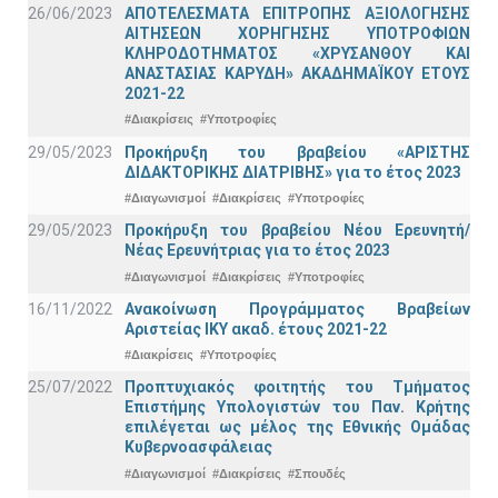
26/06/2023
ΑΠΟΤΕΛΕΣΜΑΤΑ ΕΠΙΤΡΟΠΗΣ ΑΞΙΟΛΟΓΗΣΗΣ
ΑΙΤΗΣΕΩΝ ΧΟΡΗΓΗΣΗΣ ΥΠΟΤΡΟΦΙΩΝ
ΚΛΗΡΟΔΟΤΗΜΑΤΟΣ «ΧΡΥΣΑΝΘΟΥ ΚΑΙ
ΑΝΑΣΤΑΣΙΑΣ ΚΑΡΥΔΗ» ΑΚΑΔΗΜΑΪΚΟΥ ΕΤΟΥΣ
2021-22
#Διακρίσεις
#Υποτροφίες
29/05/2023
Προκήρυξη του βραβείου «ΑΡΙΣΤΗΣ
ΔΙΔΑΚΤΟΡΙΚΗΣ ΔΙΑΤΡΙΒΗΣ» για το έτος 2023
#Διαγωνισμοί
#Διακρίσεις
#Υποτροφίες
29/05/2023
Προκήρυξη του βραβείου Νέου Ερευνητή/
Νέας Ερευνήτριας για το έτος 2023
#Διαγωνισμοί
#Διακρίσεις
#Υποτροφίες
16/11/2022
Ανακοίνωση Προγράμματος Βραβείων
Αριστείας ΙΚΥ ακαδ. έτους 2021-22
#Διακρίσεις
#Υποτροφίες
25/07/2022
Προπτυχιακός φοιτητής του Τμήματος
Επιστήμης Υπολογιστών του Παν. Κρήτης
επιλέγεται ως μέλος της Εθνικής Ομάδας
Κυβερνοασφάλειας
#Διαγωνισμοί
#Διακρίσεις
#Σπουδές