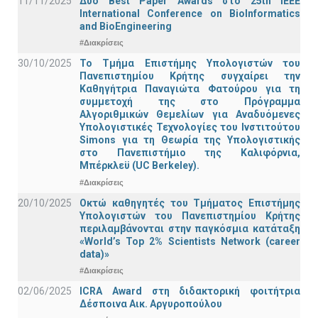
11/11/2025
Δύο Best Paper Awards στο 25th IEEE
International Conference on BioInformatics
and BioEngineering
#Διακρίσεις
30/10/2025
Το Τμήμα Επιστήμης Υπολογιστών του
Πανεπιστημίου Κρήτης συγχαίρει την
Καθηγήτρια Παναγιώτα Φατούρου για τη
συμμετοχή της στο Πρόγραμμα
Αλγοριθμικών Θεμελίων για Αναδυόμενες
Υπολογιστικές Τεχνολογίες του Ινστιτούτου
Simons για τη Θεωρία της Υπολογιστικής
στο Πανεπιστήμιο της Καλιφόρνια,
Μπέρκλεϋ (UC Berkeley).
#Διακρίσεις
20/10/2025
Οκτώ καθηγητές του Τμήματος Επιστήμης
Υπολογιστών του Πανεπιστημίου Κρήτης
περιλαμβάνονται στην παγκόσμια κατάταξη
«World’s Top 2% Scientists Network (career
data)»
#Διακρίσεις
02/06/2025
ICRA Award στη διδακτορική φοιτήτρια
Δέσποινα Αικ. Αργυροπούλου