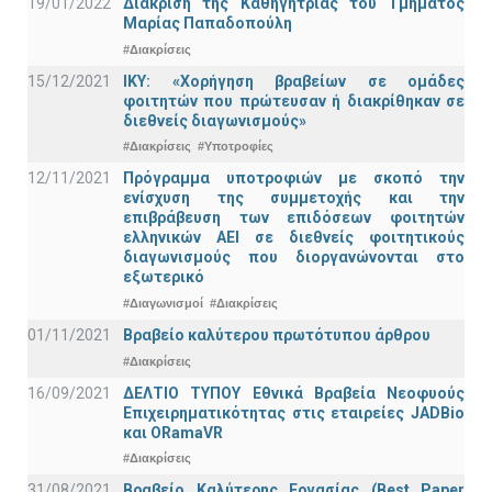
19/01/2022
Διάκριση της Καθηγήτριας του Τμήματος
Μαρίας Παπαδοπούλη
#Διακρίσεις
15/12/2021
IKY: «Χορήγηση βραβείων σε ομάδες
φοιτητών που πρώτευσαν ή διακρίθηκαν σε
διεθνείς διαγωνισμούς»
#Διακρίσεις
#Υποτροφίες
12/11/2021
Πρόγραμμα υποτροφιών με σκοπό την
ενίσχυση της συμμετοχής και την
επιβράβευση των επιδόσεων φοιτητών
ελληνικών ΑΕΙ σε διεθνείς φοιτητικούς
διαγωνισμούς που διοργανώνονται στο
εξωτερικό
#Διαγωνισμοί
#Διακρίσεις
01/11/2021
Bραβείο καλύτερου πρωτότυπου άρθρου
#Διακρίσεις
16/09/2021
ΔΕΛΤΙΟ ΤΥΠΟΥ Εθνικά Βραβεία Νεοφυούς
Επιχειρηματικότητας στις εταιρείες JADBio
και ORamaVR
#Διακρίσεις
31/08/2021
Βραβείο Καλύτερης Εργασίας (Best Paper