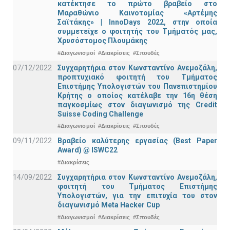
κατέκτησε το πρώτο βραβείο στο
Μαραθώνιο Καινοτομίας «Αρτέμης
Σαϊτάκης» | InnoDays 2022, στην οποία
συμμετείχε ο φοιτητής του Τμήματός μας,
Χρυσόστομος Πλουμάκης
#Διαγωνισμοί
#Διακρίσεις
#Σπουδές
07/12/2022
Συγχαρητήρια στον Κωνσταντίνο Ανεμοζάλη,
προπτυχιακό φοιτητή του Τμήματος
Επιστήμης Υπολογιστών του Πανεπιστημίου
Κρήτης ο οποίος κατέλαβε την 16η θέση
παγκοσμίως στον διαγωνισμό της Credit
Suisse Coding Challenge
#Διαγωνισμοί
#Διακρίσεις
#Σπουδές
09/11/2022
Βραβείο καλύτερης εργασίας (Best Paper
Award) @ ISWC22
#Διακρίσεις
14/09/2022
Συγχαρητήρια στον Κωνσταντίνο Ανεμοζάλη,
φοιτητή του Τμήματος Επιστήμης
Υπολογιστών, για την επιτυχία του στον
διαγωνισμό Meta Hacker Cup
#Διαγωνισμοί
#Διακρίσεις
#Σπουδές