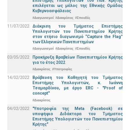
Επιστήμης Υπολογιστών του Παν. Κρήτης
επιλέγεται ως μέλος της Εθνικής Ομάδας
Κυβερνοασφάλειας
#Διαγωνισμοί
#Διακρίσεις
#Σπουδές
11/07/2022
Διάκριση του Τμήματος Επιστήμης
Υπολογιστών του Πανεπιστημίου Κρήτης
στον ετήσιο διαγωνισμό “Capture the Flag”
των Ελληνικών Πανεπιστημίων
#Διαγωνισμοί
#Διακρίσεις
#Σπουδές
03/05/2022
Προκήρυξη Βραβείων Πανεπιστημίου Κρήτης
για το έτος 2022
#Διακρίσεις
#Υποτροφίες
14/02/2022
Βράβευση του Καθηγητή του Τμήματος
Επιστήμης Υπολογιστών, κ. Ιωάννη
Τσαμαρδίνου, με έργο ERC - "Proof of
concept"
#Διακρίσεις
04/02/2022
"Υποτροφία της Meta (Facebook) σε
υποψήφιο Διδάκτορα του Τμήματος
Επιστήμης Υπολογιστών του Πανεπιστημίου
Κρήτης"