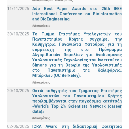
#Διαγωνισμοί
#Διακρίσεις
11/11/2025
Δύο Best Paper Awards στο 25th IEEE
International Conference on BioInformatics
and BioEngineering
#Διακρίσεις
30/10/2025
Το Τμήμα Επιστήμης Υπολογιστών του
Πανεπιστημίου Κρήτης συγχαίρει την
Καθηγήτρια Παναγιώτα Φατούρου για τη
συμμετοχή της στο Πρόγραμμα
Αλγοριθμικών Θεμελίων για Αναδυόμενες
Υπολογιστικές Τεχνολογίες του Ινστιτούτου
Simons για τη Θεωρία της Υπολογιστικής
στο Πανεπιστήμιο της Καλιφόρνια,
Μπέρκλεϋ (UC Berkeley).
#Διακρίσεις
20/10/2025
Οκτώ καθηγητές του Τμήματος Επιστήμης
Υπολογιστών του Πανεπιστημίου Κρήτης
περιλαμβάνονται στην παγκόσμια κατάταξη
«World’s Top 2% Scientists Network (career
data)»
#Διακρίσεις
02/06/2025
ICRA Award στη διδακτορική φοιτήτρια