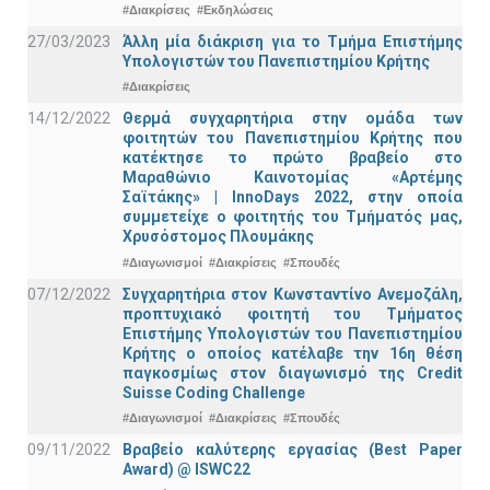
#Διακρίσεις
#Εκδηλώσεις
27/03/2023
Άλλη μία διάκριση για το Τμήμα Επιστήμης
Υπολογιστών του Πανεπιστημίου Κρήτης
#Διακρίσεις
14/12/2022
Θερμά συγχαρητήρια στην ομάδα των
φοιτητών του Πανεπιστημίου Κρήτης που
κατέκτησε το πρώτο βραβείο στο
Μαραθώνιο Καινοτομίας «Αρτέμης
Σαϊτάκης» | InnoDays 2022, στην οποία
συμμετείχε ο φοιτητής του Τμήματός μας,
Χρυσόστομος Πλουμάκης
#Διαγωνισμοί
#Διακρίσεις
#Σπουδές
07/12/2022
Συγχαρητήρια στον Κωνσταντίνο Ανεμοζάλη,
προπτυχιακό φοιτητή του Τμήματος
Επιστήμης Υπολογιστών του Πανεπιστημίου
Κρήτης ο οποίος κατέλαβε την 16η θέση
παγκοσμίως στον διαγωνισμό της Credit
Suisse Coding Challenge
#Διαγωνισμοί
#Διακρίσεις
#Σπουδές
09/11/2022
Βραβείο καλύτερης εργασίας (Best Paper
Award) @ ISWC22