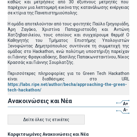
καθώς και μετρήσεις από 30 έξυπνους μετρητές που
παρέχουν μια λεπτομερή εικόνα της κατανάλωσης ενέργειας
σε κτίρια της Πανεπιστημιούπολης.
Η ομάδα αποτελούνταν από τους φοιτητές Παύλο Γρηγοριάδη,
Άρη Ζαγάκο, Χριστίνα Παπαχριστούδη και Αντώνη
Χατζηβασιλείου, τους οποίους και συγχαίρουμε θερμά! Ο
Καθηγητής του Τμήματος Επιστήμης Υπολογιστών
Ξενοφώντας Δημητρόπουλος συντόνισε τη συμμετοχή της
ομάδας στο Hackathon, ενώ πολύτιμη υποστήριξη παρείχαν
οι Γιάννης Φραγκιαδάκης, Βασίλης Παπακωνσταντίνου, Νίκος
Κρασσάς και Γιάννης Σουρλατζής.
Περισσότερες πληροφορίες για το Green Tech Hackathon
είναι διαθέσιμες στο URL
https://labs.ripe.net/author/becha/approaching-the-green-
tech-hackathon/
Ανακοινώσεις και Νέα
A+
A-
Δείτε όλες τις ετικέτες
Καρφιτσωμένες Ανακοινώσεις και Νέα