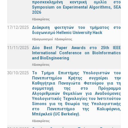
προσκεκλημένη κεντρική ομιλία στο
Symposium on Experimental Algorithms, SEA
2026
#Διακρίσεις
17/12/2025
Διάκριση φοιτητών του τμήματος στο
διαγωνισμό Hellenic University Hack
#Διαγωνισμοί
#Διακρίσεις
11/11/2025
Δύο Best Paper Awards στο 25th IEEE
International Conference on BioInformatics
and BioEngineering
#Διακρίσεις
30/10/2025
Το Τμήμα Επιστήμης Υπολογιστών του
Πανεπιστημίου Κρήτης συγχαίρει την
Καθηγήτρια Παναγιώτα Φατούρου για τη
συμμετοχή της στο Πρόγραμμα
Αλγοριθμικών Θεμελίων για Αναδυόμενες
Υπολογιστικές Τεχνολογίες του Ινστιτούτου
Simons για τη Θεωρία της Υπολογιστικής
στο Πανεπιστήμιο της Καλιφόρνια,
Μπέρκλεϋ (UC Berkeley).
#Διακρίσεις