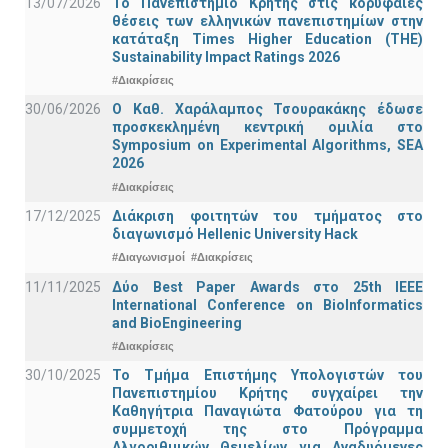
13/07/2026
Το Πανεπιστήμιο Κρήτης στις κορυφαίες
θέσεις των ελληνικών πανεπιστημίων στην
κατάταξη Times Higher Education (ΤΗΕ)
Sustainability Impact Ratings 2026
#Διακρίσεις
30/06/2026
Ο Καθ. Χαράλαμπος Τσουρακάκης έδωσε
προσκεκλημένη κεντρική ομιλία στο
Symposium on Experimental Algorithms, SEA
2026
#Διακρίσεις
17/12/2025
Διάκριση φοιτητών του τμήματος στο
διαγωνισμό Hellenic University Hack
#Διαγωνισμοί
#Διακρίσεις
11/11/2025
Δύο Best Paper Awards στο 25th IEEE
International Conference on BioInformatics
and BioEngineering
#Διακρίσεις
30/10/2025
Το Τμήμα Επιστήμης Υπολογιστών του
Πανεπιστημίου Κρήτης συγχαίρει την
Καθηγήτρια Παναγιώτα Φατούρου για τη
συμμετοχή της στο Πρόγραμμα
Αλγοριθμικών Θεμελίων για Αναδυόμενες