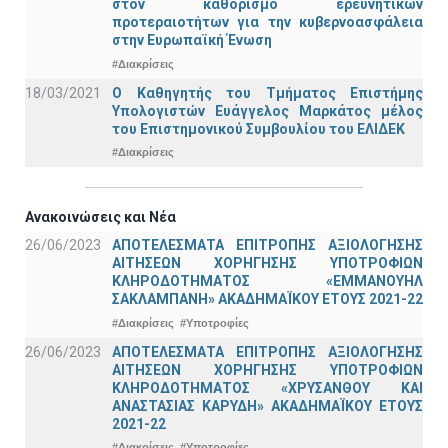
στον καθορισμό ερευνητικών
προτεραιοτήτων για την κυβερνοασφάλεια
στην Ευρωπαϊκή Ένωση
#Διακρίσεις
18/03/2021
Ο Καθηγητής του Τμήματος Επιστήμης
Υπολογιστών Ευάγγελος Μαρκάτος μέλος
του Επιστημονικού Συμβουλίου του ΕΛΙΔΕΚ
#Διακρίσεις
Ανακοινώσεις και Νέα
26/06/2023
ΑΠΟΤΕΛΕΣΜΑΤΑ ΕΠΙΤΡΟΠΗΣ ΑΞΙΟΛΟΓΗΣΗΣ
ΑΙΤΗΣΕΩΝ ΧΟΡΗΓΗΣΗΣ ΥΠΟΤΡΟΦΙΩΝ
ΚΛΗΡΟΔΟΤΗΜΑΤΟΣ «ΕΜΜΑΝΟΥΗΛ
ΣΑΚΛΑΜΠΑΝΗ» ΑΚΑΔΗΜΑΪΚΟΥ ΕΤΟΥΣ 2021-22
#Διακρίσεις
#Υποτροφίες
26/06/2023
ΑΠΟΤΕΛΕΣΜΑΤΑ ΕΠΙΤΡΟΠΗΣ ΑΞΙΟΛΟΓΗΣΗΣ
ΑΙΤΗΣΕΩΝ ΧΟΡΗΓΗΣΗΣ ΥΠΟΤΡΟΦΙΩΝ
ΚΛΗΡΟΔΟΤΗΜΑΤΟΣ «ΧΡΥΣΑΝΘΟΥ ΚΑΙ
ΑΝΑΣΤΑΣΙΑΣ ΚΑΡΥΔΗ» ΑΚΑΔΗΜΑΪΚΟΥ ΕΤΟΥΣ
2021-22
#Διακρίσεις
#Υποτροφίες