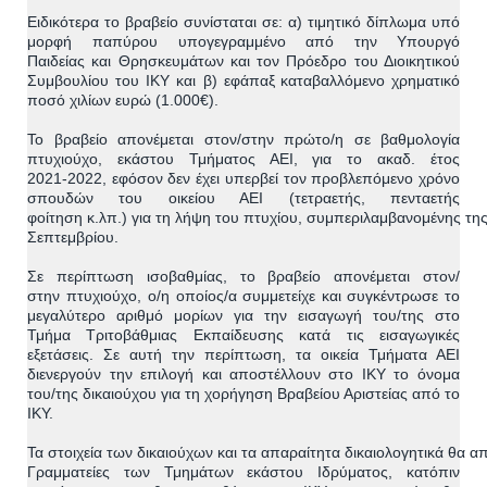
Ειδικότερα το
βραβείο συνίσταται σε
:
α)
τιμητικό δίπλωμα υπό
μορφή παπύρου υπογεγραμμένο από τ
η
ν
Υπουργό
Παιδείας
και Θρησκε
υ
μ
άτων
και τον Πρόεδρο του Διοικητικού
Συμβουλίου του ΙΚΥ και β) εφάπαξ
καταβ
αλλόμε
νο
χρηματικό
ποσό χιλίων ευρώ (1.000€).
Το βραβείο απονέμεται στον
/στην
πρώτο
/η
σε βαθμολογία
πτυχιούχο
,
εκάστου Τμήματος ΑΕΙ, για το ακαδ. έτος
202
1
-
20
22
, εφόσον δεν έχει υ
π
ε
ρβεί τον προβλεπόμενο χρόνο
σπουδών του οικείου ΑΕΙ
(
τετραετής, πενταετής
φοίτηση
κ.λπ.)
για
τη
λήψη
του
πτυχίου,
συμπεριλαμβανομένης
τη
Σεπτεμβρίου
.
Σε
περίπτωση
ισοβαθμίας,
το
βραβείο
απονέμεται
στον
/
στην
πτυχιούχο,
ο
/η
οποίο
ς
/α
συμμετείχε
και
συγκέντρωσ
ε
το
μεγαλύτερο αριθμό μορίων
για
την εισαγωγή του
/της
στο
Τμήμα Τριτοβάθμιας Εκπαίδευσης
κατά τις εισαγωγικές
εξετάσεις.
Σε αυτή την περίπτωση, τα οικεία Τμήματα ΑΕΙ
διενεργούν την επιλογή και
αποστέλλουν στο ΙΚΥ το όνο
μα
του
/της
δικαιούχου για τη χορήγηση Βραβείου Αριστείας από το
ΙΚΥ.
Τα
στοιχεία
των
δικαιούχων
και
τα
απαραίτητα
δικαιολογητικά
θα
απ
Γραμματείες των Τμημάτων εκάστου Ιδρύματος
, κατόπιν