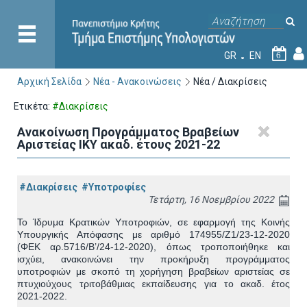
GR
EN
6
Αρχική Σελίδα
Νέα - Ανακοινώσεις
Νέα / Διακρίσεις
Ετικέτα:
#Διακρίσεις
Ανακοίνωση Προγράμματος Βραβείων
Αριστείας ΙΚΥ ακαδ. έτους 2021-22
#Διακρίσεις
#Υποτροφίες
Τετάρτη, 16 Νοεμβρίου 2022
Το Ίδρυμα Κρατικών Υποτροφιών
,
σε εφαρμογή της
Κοινής
Υπουργικής Απόφασης με αριθμό
174955/Ζ1/23
-
12
-
2020
(ΦΕΚ
αρ.5716/Β’/24
-
12
-
2020)
,
όπως τροποποιήθηκε και
ισχύει
,
ανακοινώνει την
προκήρυξη
π
ρ
ο
γράμματος
υποτροφιών
με σκοπό τη χορήγηση βραβείων αριστείας σε
πτυχιούχους τριτοβάθμιας εκπαίδευσης για το ακαδ.
έτος
202
1
-
202
2
.