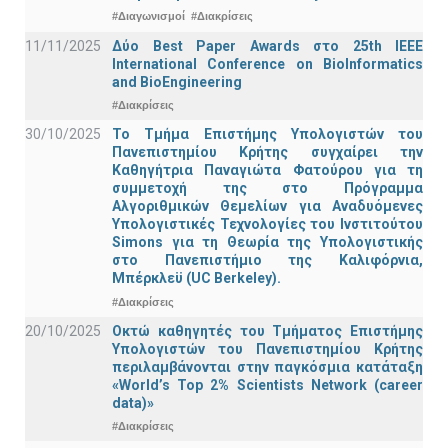
#Διαγωνισμοί
#Διακρίσεις
11/11/2025
Δύο Best Paper Awards στο 25th IEEE
International Conference on BioInformatics
and BioEngineering
#Διακρίσεις
30/10/2025
Το Τμήμα Επιστήμης Υπολογιστών του
Πανεπιστημίου Κρήτης συγχαίρει την
Καθηγήτρια Παναγιώτα Φατούρου για τη
συμμετοχή της στο Πρόγραμμα
Αλγοριθμικών Θεμελίων για Αναδυόμενες
Υπολογιστικές Τεχνολογίες του Ινστιτούτου
Simons για τη Θεωρία της Υπολογιστικής
στο Πανεπιστήμιο της Καλιφόρνια,
Μπέρκλεϋ (UC Berkeley).
#Διακρίσεις
20/10/2025
Οκτώ καθηγητές του Τμήματος Επιστήμης
Υπολογιστών του Πανεπιστημίου Κρήτης
περιλαμβάνονται στην παγκόσμια κατάταξη
«World’s Top 2% Scientists Network (career
data)»
#Διακρίσεις