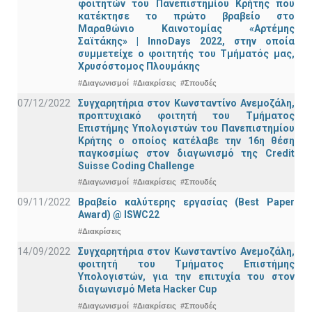
φοιτητών του Πανεπιστημίου Κρήτης που
κατέκτησε το πρώτο βραβείο στο
Μαραθώνιο Καινοτομίας «Αρτέμης
Σαϊτάκης» | InnoDays 2022, στην οποία
συμμετείχε ο φοιτητής του Τμήματός μας,
Χρυσόστομος Πλουμάκης
#Διαγωνισμοί
#Διακρίσεις
#Σπουδές
07/12/2022
Συγχαρητήρια στον Κωνσταντίνο Ανεμοζάλη,
προπτυχιακό φοιτητή του Τμήματος
Επιστήμης Υπολογιστών του Πανεπιστημίου
Κρήτης ο οποίος κατέλαβε την 16η θέση
παγκοσμίως στον διαγωνισμό της Credit
Suisse Coding Challenge
#Διαγωνισμοί
#Διακρίσεις
#Σπουδές
09/11/2022
Βραβείο καλύτερης εργασίας (Best Paper
Award) @ ISWC22
#Διακρίσεις
14/09/2022
Συγχαρητήρια στον Κωνσταντίνο Ανεμοζάλη,
φοιτητή του Τμήματος Επιστήμης
Υπολογιστών, για την επιτυχία του στον
διαγωνισμό Meta Hacker Cup
#Διαγωνισμοί
#Διακρίσεις
#Σπουδές