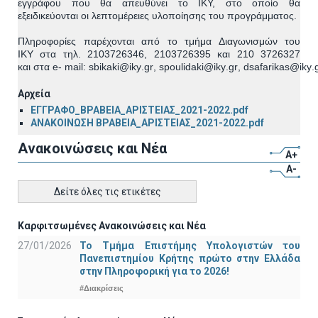
εγγράφου που θα
απευθύνει
το ΙΚΥ, στο οπ
οίο θα
εξειδικεύονται οι λεπτομέρειες υλοποίησης του προγράμματος.
Πληροφορίες παρέχονται από το τμήμα Διαγωνισμών του
ΙΚΥ
στ
α
τηλ. 2103726
3
4
6
,
21037263
95
και
210 3726327
και
στ
α
e
-
mail
:
sbikaki
@
iky
.
gr
,
spoulidaki
@
i
ky
.
gr
,
dsafarikas
@
iky
.
Αρχεία
ΕΓΓΡΑΦΟ_ΒΡΑΒΕΙΑ_ΑΡΙΣΤΕΙΑΣ_2021-2022.pdf
ΑΝΑΚΟΙΝΩΣΗ ΒΡΑΒΕΙΑ_ΑΡΙΣΤΕΙΑΣ_2021-2022.pdf
Ανακοινώσεις και Νέα
A+
A-
Δείτε όλες τις ετικέτες
Καρφιτσωμένες Ανακοινώσεις και Νέα
27/01/2026
Το Τμήμα Επιστήμης Υπολογιστών του
Πανεπιστημίου Κρήτης πρώτο στην Ελλάδα
στην Πληροφορική για το 2026!
#Διακρίσεις