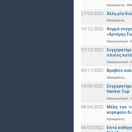
#Διακρίσεις
#Ε
27/03/2023
Άλλη μία δι
#Διακρίσεις
14/12/2022
Θερμά συγχα
«Αρτέμης Σα
#Διαγωνισμοί
#
07/12/2022
Συγχαρητήρ
οποίος κατέ
#Διαγωνισμοί
#
09/11/2022
Βραβείο καλ
#Διακρίσεις
14/09/2022
Συγχαρητήρι
Hacker Cup
#Διαγωνισμοί
#
08/04/2022
Μέλη του τ
κορυφαίο δι
#Διακρίσεις
04/03/2022
Επτά καθηγη