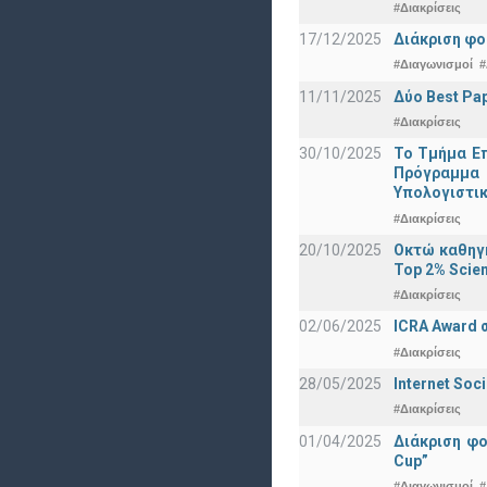
#Διακρίσεις
17/12/2025
Διάκριση φο
#Διαγωνισμοί
#
11/11/2025
Δύο Best Pap
#Διακρίσεις
30/10/2025
Το Τμήμα Επ
Πρόγραμμα 
Υπολογιστικ
#Διακρίσεις
20/10/2025
Οκτώ καθηγη
Top 2% Scien
#Διακρίσεις
02/06/2025
ICRA Award 
#Διακρίσεις
28/05/2025
Internet Soc
#Διακρίσεις
01/04/2025
Διάκριση φ
Cup”
#Διαγωνισμοί
#