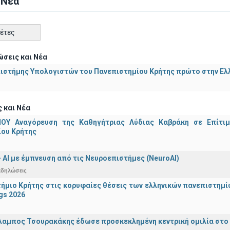
 Νέα
κέτες
σεις και Νέα
ιστήμης Υπολογιστών του Πανεπιστημίου Κρήτης πρώτο στην Ελλ
 και Νέα
ΟΥ Αναγόρευση της Καθηγήτριας Λύδιας Καβράκη σε Επίτι
ίου Κρήτης
 - ΑΙ με έμπνευση από τις Νευροεπιστήμες (NeuroAI)
κδηλώσεις
ήμιο Κρήτης στις κορυφαίες θέσεις των ελληνικών πανεπιστημίων
gs 2026
λαμπος Τσουρακάκης έδωσε προσκεκλημένη κεντρική ομιλία στο S