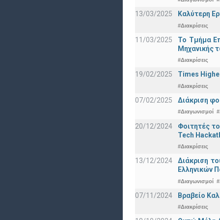
13/03/2025
Καλύτερη Ερ
#Διακρίσεις
11/03/2025
Το Τμήμα Επ
Μηχανικής τ
#Διακρίσεις
19/02/2025
Times Highe
#Διακρίσεις
07/02/2025
Διάκριση φο
#Διαγωνισμοί
#
20/12/2024
Φοιτητές το
Tech Hackat
#Διακρίσεις
13/12/2024
Διάκριση το
Ελληνικών 
#Διαγωνισμοί
#
07/11/2024
Βραβείο Καλ
#Διακρίσεις