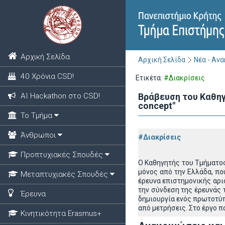
Αρχική Σελίδα
Αρχική Σελίδα
Νέα - Αν
40 Χρόνια CSD!
Ετικέτα:
#Διακρίσεις
ΑΙ Hackathon στο CSD!
Βράβευση του Καθηγ
concept"
Το Τμήμα
Άνθρωποι
#Διακρίσεις
Προπτυχιακές Σπουδές
Ο Καθηγητής του Τμήματος
μόνος από την Ελλάδα, πο
Μεταπτυχιακές Σπουδές
έρευνα επιστημονικής αρι
την σύνδεση της έρευνάς 
Έρευνα
δημιουργία ενός πρωτοτύπ
από μετρήσεις. Στο έργο π
Κινητικότητα Erasmus+