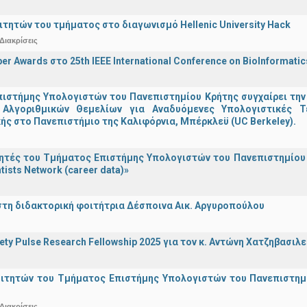
ιτητών του τμήματος στο διαγωνισμό Hellenic University Hack
Διακρίσεις
er Awards στο 25th IEEE International Conference on BioInformati
ιστήμης Υπολογιστών του Πανεπιστημίου Κρήτης συγχαίρει την
Αλγοριθμικών Θεμελίων για Αναδυόμενες Υπολογιστικές Τ
ής στο Πανεπιστήμιο της Καλιφόρνια, Μπέρκλεϋ (UC Berkeley).
τές του Τμήματος Επιστήμης Υπολογιστών του Πανεπιστημίου 
tists Network (career data)»
στη διδακτορική φοιτήτρια Δέσποινα Αικ. Αργυροπούλου
iety Pulse Research Fellowship 2025 για τον κ. Αντώνη Χατζηβασι
οιτητών του Τμήματος Επιστήμης Υπολογιστών του Πανεπιστημ
Διακρίσεις