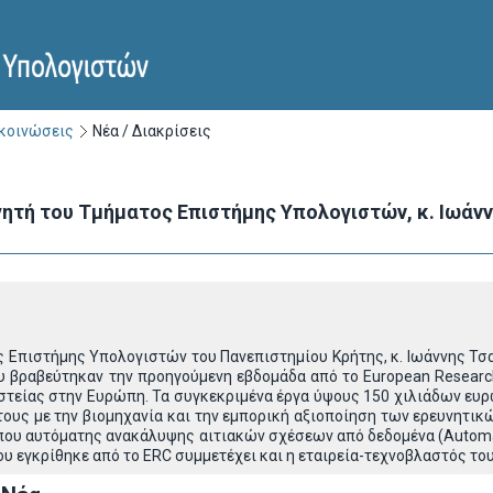
ακοινώσεις
Νέα / Διακρίσεις
ητή του Τμήματος Επιστήμης Υπολογιστών, κ. Ιωάννη 
 Επιστήμης Υπολογιστών του Πανεπιστημίου Κρήτης, κ. Ιωάννης Τσαμ
υ βραβεύτηκαν την προηγούμενη εβδομάδα από το European Research 
στείας στην Ευρώπη. Τα συγκεκριμένα έργα ύψους 150 χιλιάδων ευρώ
τους με την βιομηχανία και την εμπορική αξιοποίηση των ερευνητικ
ου αυτόματης ανακάλυψης αιτιακών σχέσεων από δεδομένα (Automated
ου εγκρίθηκε από το ERC συμμετέχει και η εταιρεία-τεχνοβλαστός το