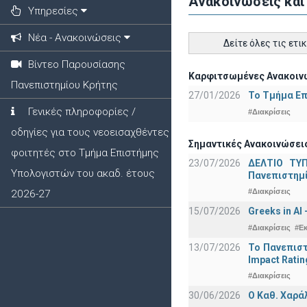
Ανακοινώσεις και
Υπηρεσίες
Νέα - Ανακοινώσεις
Δείτε όλες τις ετι
Βίντεο Παρουσίασης
Καρφιτσωμένες Ανακοινώ
Πανεπιστημίου Κρήτης
27/01/2026
Το Τμήμα Επ
Γενικές πληροφορίες /
#Διακρίσεις
οδηγίες για τους νεοεισαχθέντες
Σημαντικές Ανακοινώσεις
φοιτητές στο Τμήμα Επιστήμης
23/07/2026
ΔΕΛΤΙΟ ΤΥΠ
Υπολογιστών του ακαδ. έτους
Πανεπιστημ
#Διακρίσεις
2026-27
15/07/2026
Greeks in AI
#Διακρίσεις
#Ε
13/07/2026
Το Πανεπιστ
Impact Ratin
#Διακρίσεις
30/06/2026
Ο Καθ. Χαρά