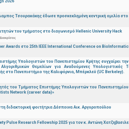
gs 2026
λαμπος Τσουρακάκης έδωσε προσκεκλημένη κεντρική ομιλία στο S
ιτητών του τμήματος στο διαγωνισμό Hellenic University Hack
Διακρίσεις
er Awards στο 25th IEEE International Conference on BioInformati
ιστήμης Υπολογιστών του Πανεπιστημίου Κρήτης συγχαίρει την
Αλγοριθμικών Θεμελίων για Αναδυόμενες Υπολογιστικές Τ
ής στο Πανεπιστήμιο της Καλιφόρνια, Μπέρκλεϋ (UC Berkeley).
τές του Τμήματος Επιστήμης Υπολογιστών του Πανεπιστημίου 
tists Network (career data)»
στη διδακτορική φοιτήτρια Δέσποινα Αικ. Αργυροπούλου
iety Pulse Research Fellowship 2025 για τον κ. Αντώνη Χατζηβασι