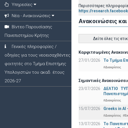
Υπηρεσίες
Περισσότερες πληροφορίες
https://research.faceboo
Νέα - Ανακοινώσεις
Ανακοινώσεις και
Βίντεο Παρουσίασης
Πανεπιστημίου Κρήτης
Δείτε όλες τις ετι
Γενικές πληροφορίες /
Καρφιτσωμένες Ανακοινώ
οδηγίες για τους νεοεισαχθέντες
27/01/2026
Το Τμήμα Επ
φοιτητές στο Τμήμα Επιστήμης
#Διακρίσεις
Υπολογιστών του ακαδ. έτους
Σημαντικές Ανακοινώσεις
2026-27
23/07/2026
ΔΕΛΤΙΟ ΤΥΠ
Πανεπιστημ
#Διακρίσεις
15/07/2026
Greeks in AI
#Διακρίσεις
#Ε
13/07/2026
Το Πανεπιστ