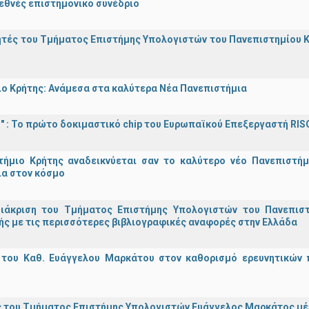
εθνές επιστημονικό συνέδριο
τές του Τμήματος Επιστήμης Υπολογιστών του Πανεπιστημίου Κ
ο Κρήτης: Ανάμεσα στα καλύτερα Νέα Πανεπιστήμια
d!" : Το πρώτο δοκιμαστικό chip του Ευρωπαϊκού Επεξεργαστή RIS
τήμιο Κρήτης αναδεικνύεται σαν το καλύτερο νέο Πανεπιστήμ
ια στον κόσμο
διάκριση του Τμήματος Επιστήμης Υπολογιστών του Πανεπισ
ς με τις περισσότερες βιβλιογραφικές αναφορές στην Ελλάδα
 του Καθ. Ευάγγελου Μαρκάτου στον καθορισμό ερευνητικών 
 του Τμήματος Επιστήμης Υπολογιστών Ευάγγελος Μαρκάτος μέλ