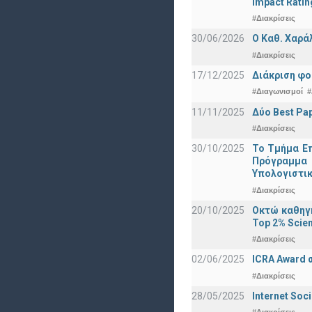
Impact Ratin
#Διακρίσεις
30/06/2026
Ο Καθ. Χαρά
#Διακρίσεις
17/12/2025
Διάκριση φο
#Διαγωνισμοί
#
11/11/2025
Δύο Best Pap
#Διακρίσεις
30/10/2025
Το Τμήμα Επ
Πρόγραμμα 
Υπολογιστικ
#Διακρίσεις
20/10/2025
Οκτώ καθηγη
Top 2% Scien
#Διακρίσεις
02/06/2025
ICRA Award 
#Διακρίσεις
28/05/2025
Internet Soc