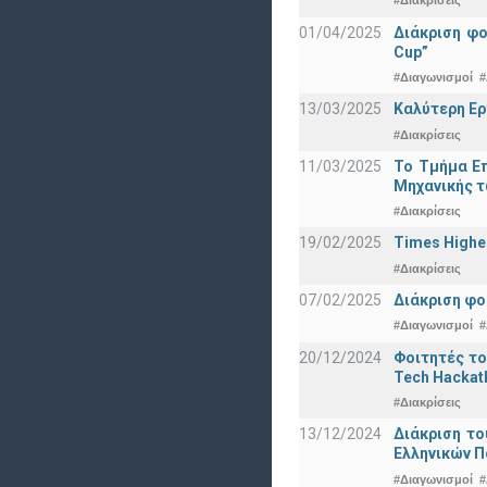
#Διακρίσεις
01/04/2025
Διάκριση φ
Cup”
#Διαγωνισμοί
#
13/03/2025
Καλύτερη Ερ
#Διακρίσεις
11/03/2025
Το Τμήμα Επ
Μηχανικής τ
#Διακρίσεις
19/02/2025
Times Highe
#Διακρίσεις
07/02/2025
Διάκριση φο
#Διαγωνισμοί
#
20/12/2024
Φοιτητές το
Tech Hackat
#Διακρίσεις
13/12/2024
Διάκριση το
Ελληνικών 
#Διαγωνισμοί
#