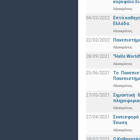
κορυφαίο δι
#Διακρίσεις
04/03/2022
Επτά καθηγη
Ελλάδα.
#Διακρίσεις
22/02/2022
Πανεπιστήμι
#Διακρίσεις
28/09/2021
"Hello Worl
#Διακρίσεις
25/06/2021
Το Πανεπισ
Πανεπιστήμ
#Διακρίσεις
27/05/2021
Σημαντική 
πληροφορική
#Διακρίσεις
27/04/2021
Συνεισφορά
Ένωση
#Διακρίσεις
18/03/2021
Ο Καθηγητής