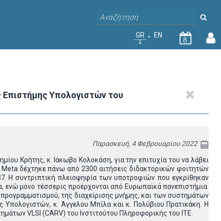
GR
EN
8
ς Επιστήμης Υπολογιστών του
Παρασκευή, 4 Φεβρουαρίου 2022
ου Κρήτης, κ. Ιάκωβο Κολοκάση, για την επιτυχία του να λάβει
 η Meta δέχτηκε πάνω από 2300 αιτήσεις διδακτορικών φοιτητών
37. Η συντριπτική πλειοψηφία των υποτροφιών που εγκρίθηκαν
α, ενώ μόνο τέσσερις προέρχονται από Ευρωπαϊκά πανεπιστήμια.
 προγραμματισμού, της διαχείρισης μνήμης, και των συστημάτων
Υπολογιστών, κ. Άγγελου Μπίλα και κ. Πολύβιου Πρατικάκη. Η
τημάτων VLSI (CARV) του Ινστιτούτου Πληροφορικής του ΙΤΕ.