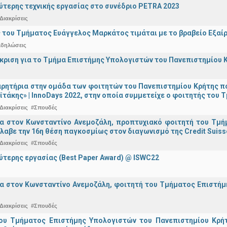
ύτερης τεχνικής εργασίας στο συνέδριο PETRA 2023
Διακρίσεις
 του Τμήματος Ευάγγελος Μαρκάτος τιμάται με το βραβείο Εξαί
κδηλώσεις
άκριση για το Τμήμα Επιστήμης Υπολογιστών του Πανεπιστημίου 
ρητήρια στην ομάδα των φοιτητών του Πανεπιστημίου Κρήτης π
ϊτάκης» | InnoDays 2022, στην οποία συμμετείχε ο φοιτητής το
Διακρίσεις
#Σπουδές
ια στον Κωνσταντίνο Ανεμοζάλη, προπτυχιακό φοιτητή του Τμή
λαβε την 16η θέση παγκοσμίως στον διαγωνισμό της Credit Suiss
Διακρίσεις
#Σπουδές
ύτερης εργασίας (Best Paper Award) @ ISWC22
α στον Κωνσταντίνο Ανεμοζάλη, φοιτητή του Τμήματος Επιστήμη
Διακρίσεις
#Σπουδές
ου Τμήματος Επιστήμης Υπολογιστών του Πανεπιστημίου Κρήτ