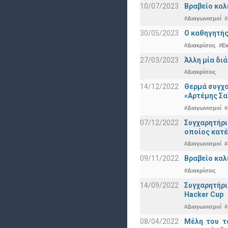
10/07/2023
Βραβείο καλ
#Διαγωνισμοί
#
30/05/2023
Ο καθηγητής
#Διακρίσεις
#Ε
27/03/2023
Άλλη μία δι
#Διακρίσεις
14/12/2022
Θερμά συγχα
«Αρτέμης Σα
#Διαγωνισμοί
#
07/12/2022
Συγχαρητήρ
οποίος κατέ
#Διαγωνισμοί
#
09/11/2022
Βραβείο καλ
#Διακρίσεις
14/09/2022
Συγχαρητήρι
Hacker Cup
#Διαγωνισμοί
#
08/04/2022
Μέλη του τ