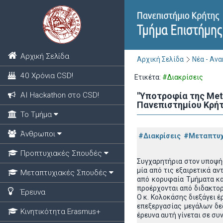
Αρχική Σελίδα
Αρχική Σελίδα
Νέα - Αν
40 Χρόνια CSD!
Ετικέτα:
#Διακρίσεις
ΑΙ Hackathon στο CSD!
"Υποτροφία της Met
Πανεπιστημίου Κρήτ
Το Τμήμα
Άνθρωποι
#Διακρίσεις
#Μεταπτυχ
Προπτυχιακές Σπουδές
Συγχαρητήρια στον υποψήφ
μία από τις εξαιρετικά α
Μεταπτυχιακές Σπουδές
από κορυφαία Τμήματα κα
προέρχονται από διδακτορ
Έρευνα
Ο κ. Κολοκάσης διεξάγει 
επεξεργασίας μεγάλων δε
Κινητικότητα Erasmus+
έρευνα αυτή γίνεται σε σ