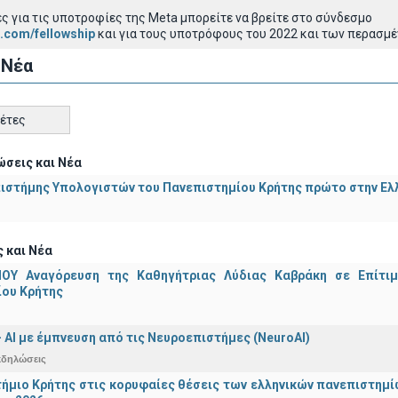
 για τις υποτροφίες της Meta μπορείτε να βρείτε στο σύνδεσμο
k.com/fellowship
και για τους υποτρόφους του 2022 και των περασμ
 Νέα
κέτες
σεις και Νέα
ιστήμης Υπολογιστών του Πανεπιστημίου Κρήτης πρώτο στην Ελλ
 και Νέα
ΟΥ Αναγόρευση της Καθηγήτριας Λύδιας Καβράκη σε Επίτι
ίου Κρήτης
 - ΑΙ με έμπνευση από τις Νευροεπιστήμες (NeuroAI)
κδηλώσεις
ήμιο Κρήτης στις κορυφαίες θέσεις των ελληνικών πανεπιστημίων