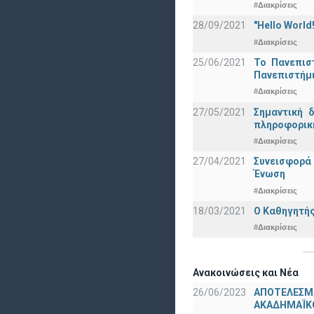
#Διακρίσεις
28/09/2021
"Hello Worl
#Διακρίσεις
25/06/2021
Το Πανεπισ
Πανεπιστήμ
#Διακρίσεις
27/05/2021
Σημαντική 
πληροφορική
#Διακρίσεις
27/04/2021
Συνεισφορά
Ένωση
#Διακρίσεις
18/03/2021
Ο Καθηγητής
#Διακρίσεις
Ανακοινώσεις και Νέα
26/06/2023
ΑΠΟΤΕΛΕΣΜ
ΑΚΑΔΗΜΑΪΚΟ