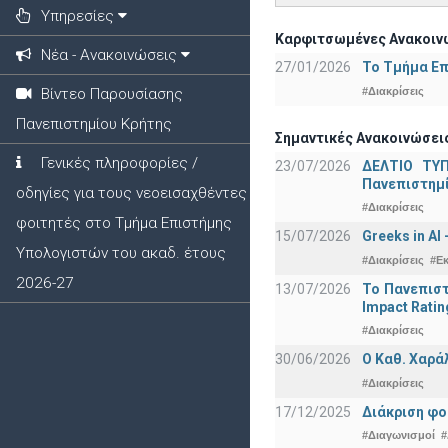
Υπηρεσίες
Καρφιτσωμένες Ανακοινώ
Νέα - Ανακοινώσεις
27/01/2026
Το Τμήμα Επ
#Διακρίσεις
Βίντεο Παρουσίασης
Πανεπιστημίου Κρήτης
Σημαντικές Ανακοινώσεις
Γενικές πληροφορίες /
23/07/2026
ΔΕΛΤΙΟ ΤΥΠ
Πανεπιστημ
οδηγίες για τους νεοεισαχθέντες
#Διακρίσεις
φοιτητές στο Τμήμα Επιστήμης
15/07/2026
Greeks in AI
Υπολογιστών του ακαδ. έτους
#Διακρίσεις
#Ε
2026-27
13/07/2026
Το Πανεπιστ
Impact Ratin
#Διακρίσεις
30/06/2026
Ο Καθ. Χαρά
#Διακρίσεις
17/12/2025
Διάκριση φο
#Διαγωνισμοί
#