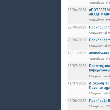
#Διακρίσεις
#Υ
26/06/2023
ΑΠΟΤΕΛΕΣΜΑ
ΑΚΑΔΗΜΑΪΚΟ
#Διακρίσεις
#Υ
29/05/2023
Προκήρυξη τ
#Διαγωνισμοί
#
29/05/2023
Προκήρυξη τ
#Διαγωνισμοί
#
16/11/2022
Ανακοίνωση 
#Διακρίσεις
#Υ
25/07/2022
Προπτυχια
Κυβερνοασφ
#Διαγωνισμοί
#
11/07/2022
Διάκριση το
Πανεπιστημ
#Διαγωνισμοί
#
03/05/2022
Προκήρυξη Β
#Διακρίσεις
#Υ