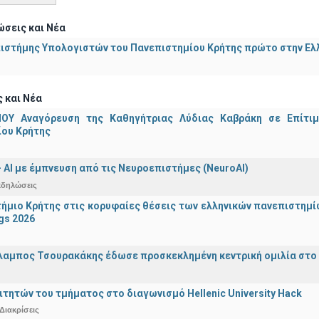
σεις και Νέα
ιστήμης Υπολογιστών του Πανεπιστημίου Κρήτης πρώτο στην Ελλ
 και Νέα
ΟΥ Αναγόρευση της Καθηγήτριας Λύδιας Καβράκη σε Επίτι
ίου Κρήτης
 - ΑΙ με έμπνευση από τις Νευροεπιστήμες (NeuroAI)
κδηλώσεις
ήμιο Κρήτης στις κορυφαίες θέσεις των ελληνικών πανεπιστημίων
gs 2026
λαμπος Τσουρακάκης έδωσε προσκεκλημένη κεντρική ομιλία στο S
ιτητών του τμήματος στο διαγωνισμό Hellenic University Hack
Διακρίσεις