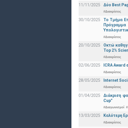
11/11/2025
Δύο Best Pap
#Διακρίσεις
30/10/2025
Το Τμήμα Επ
Πρόγραμμα 
Υπολογιστικ
#Διακρίσεις
20/10/2025
Οκτώ καθηγη
Top 2% Scien
#Διακρίσεις
02/06/2025
ICRA Award 
#Διακρίσεις
28/05/2025
Internet Soc
#Διακρίσεις
01/04/2025
Διάκριση φ
Cup”
#Διαγωνισμοί
#
13/03/2025
Καλύτερη Ερ
#Διακρίσεις