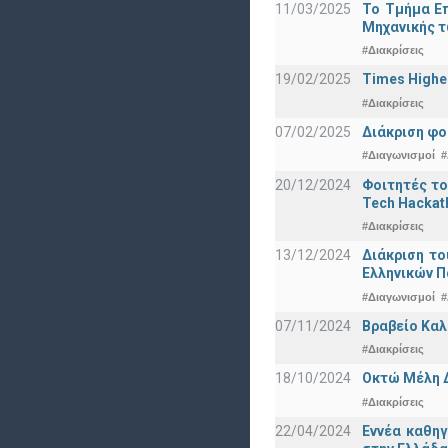
11/03/2025
Το Τμήμα Επ
Μηχανικής τ
#Διακρίσεις
19/02/2025
Times Highe
#Διακρίσεις
07/02/2025
Διάκριση φο
#Διαγωνισμοί
#
20/12/2024
Φοιτητές το
Tech Hackat
#Διακρίσεις
13/12/2024
Διάκριση το
Ελληνικών 
#Διαγωνισμοί
#
07/11/2024
Βραβείο Καλ
#Διακρίσεις
18/10/2024
Οκτώ Μέλη 
#Διακρίσεις
22/04/2024
Εννέα καθη