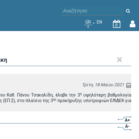
GR
EN
8
άκη
Τρίτη, 18 Μαίου 2021
η
του Kαθ. Πάνου Τσακαλίδη,
έλαβε την 3
υψηλότερη βαθμολογία
ης
 (ΕΠ.2)
, στο πλαίσιο της 3
προκήρυξης υποτροφιών ΕΛΙΔΕΚ για
A+
A-