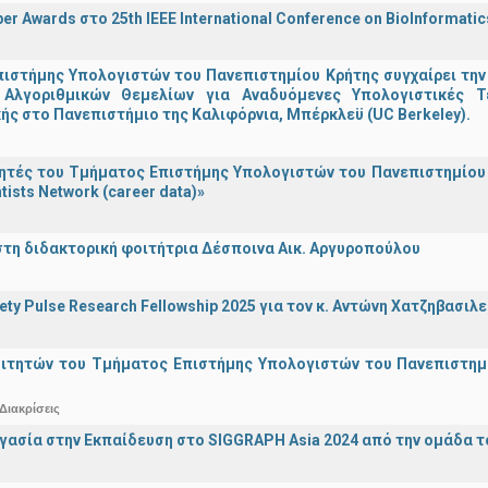
er Awards στο 25th IEEE International Conference on BioInformati
ιστήμης Υπολογιστών του Πανεπιστημίου Κρήτης συγχαίρει την
Αλγοριθμικών Θεμελίων για Αναδυόμενες Υπολογιστικές Τ
ής στο Πανεπιστήμιο της Καλιφόρνια, Μπέρκλεϋ (UC Berkeley).
τές του Τμήματος Επιστήμης Υπολογιστών του Πανεπιστημίου 
tists Network (career data)»
στη διδακτορική φοιτήτρια Δέσποινα Αικ. Αργυροπούλου
iety Pulse Research Fellowship 2025 για τον κ. Αντώνη Χατζηβασι
οιτητών του Τμήματος Επιστήμης Υπολογιστών του Πανεπιστημ
Διακρίσεις
γασία στην Εκπαίδευση στο SIGGRAPH Asia 2024 από την ομάδα τ