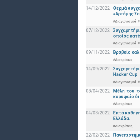
14/12/2022
Θερμά συγχα
«Αρτέμης Σα
#Διαγωνισμοί
#
07/12/2022
Συγχαρητήρ
οποίος κατέ
#Διαγωνισμοί
#
09/11/2022
Βραβείο καλ
#Διακρίσεις
14/09/2022
Συγχαρητήρι
Hacker Cup
#Διαγωνισμοί
#
08/04/2022
Μέλη του τ
κορυφαίο δι
#Διακρίσεις
04/03/2022
Επτά καθηγη
Ελλάδα.
#Διακρίσεις
22/02/2022
Πανεπιστήμι