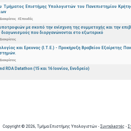
υ Τμήματος Επιστήμης Υπολογιστών του Πανεπιστημίου Κρήτης 
ίων
Διακρίσεις
#Σπουδές
ποτροφιών με σκοπό την ενίσχυση της συμμετοχής και την επιβ
 διαγωνισμούς που διοργανώνονται στο εξωτερικό
Διακρίσεις
ολογίας και Ερευνας (Ι.Τ.Ε.) - Προκήρυξη Βραβείου Εξαίρετης Π
ιστημών.
Διακρίσεις
nd RDA Datathon (15 και 16 Ιουνίου, Ενυδρείο)
Copyright © 2026, Τμήμα Επιστήμης Υπολογιστών -
Συντελεστές
-
Σ