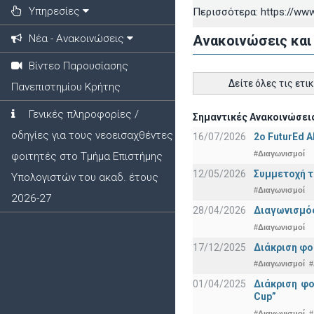
Υπηρεσίες
Περισσότερα: https://www
Νέα - Ανακοινώσεις
Ανακοινώσεις και
Βίντεο Παρουσίασης
Δείτε όλες τις ετι
Πανεπιστημίου Κρήτης
Γενικές πληροφορίες /
Σημαντικές Ανακοινώσεις
οδηγίες για τους νεοεισαχθέντες
16/07/2026
2o FuturEd 
#Διαγωνισμοί
φοιτητές στο Τμήμα Επιστήμης
12/05/2026
Συμμετοχή τ
Υπολογιστών του ακαδ. έτους
#Διαγωνισμοί
2026-27
28/04/2026
Διαγωνισμός
#Διαγωνισμοί
17/12/2025
Διάκριση φο
#Διαγωνισμοί
#
01/04/2025
Διάκριση φ
Cup”
#Διαγωνισμοί
#