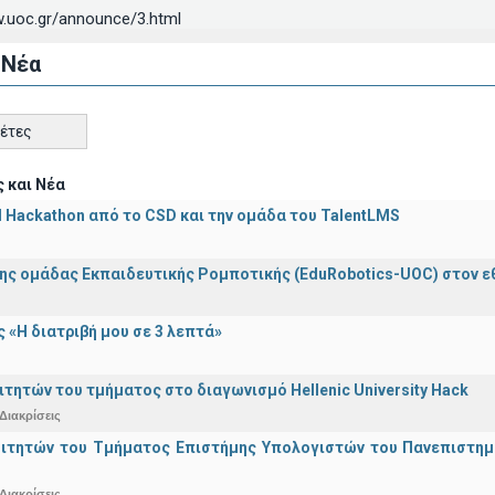
.uoc.gr/announce/3.html
 Νέα
κέτες
 και Νέα
AI Hackathon από το CSD και την ομάδα του TalentLMS
ης ομάδας Εκπαιδευτικής Ρομποτικής (EduRobotics-UOC) στον εθν
 «Η διατριβή μου σε 3 λεπτά»
ιτητών του τμήματος στο διαγωνισμό Hellenic University Hack
Διακρίσεις
οιτητών του Τμήματος Επιστήμης Υπολογιστών του Πανεπιστημ
Διακρίσεις