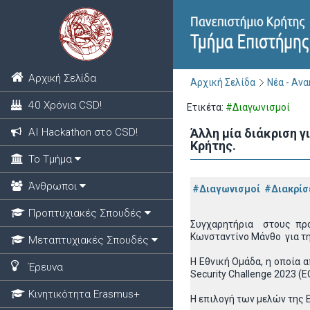
Αρχική Σελίδα
Αρχική Σελίδα
Νέα - Αν
40 Χρόνια CSD!
Ετικέτα:
#Διαγωνισμοί
ΑΙ Hackathon στο CSD!
Άλλη μία διάκριση 
Κρήτης.
Το Τμήμα
Άνθρωποι
#Διαγωνισμοί
#Διακρίσ
Προπτυχιακές Σπουδές
Συγχαρητήρια στους προ
Κωνσταντίνο Μάνθο για τη
Μεταπτυχιακές Σπουδές
Η Εθνική Ομάδα, η οποία 
Έρευνα
Security Challenge 2023 (
Κινητικότητα Erasmus+
Η επιλογή των μελών της 