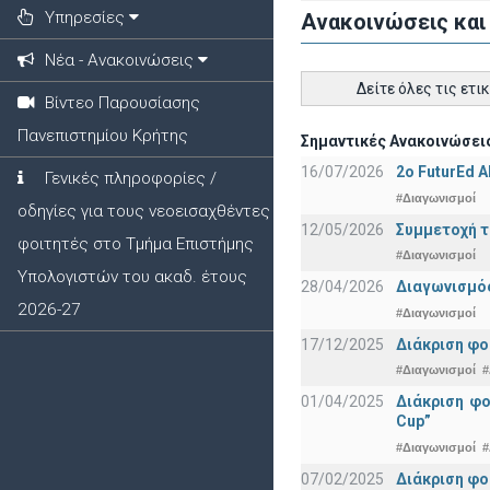
Υπηρεσίες
Ανακοινώσεις και
Νέα - Ανακοινώσεις
Δείτε όλες τις ετι
Βίντεο Παρουσίασης
Πανεπιστημίου Κρήτης
Σημαντικές Ανακοινώσεις
16/07/2026
2o FuturEd 
Γενικές πληροφορίες /
#Διαγωνισμοί
οδηγίες για τους νεοεισαχθέντες
12/05/2026
Συμμετοχή τ
φοιτητές στο Τμήμα Επιστήμης
#Διαγωνισμοί
Υπολογιστών του ακαδ. έτους
28/04/2026
Διαγωνισμός
2026-27
#Διαγωνισμοί
17/12/2025
Διάκριση φο
#Διαγωνισμοί
#
01/04/2025
Διάκριση φ
Cup”
#Διαγωνισμοί
#
07/02/2025
Διάκριση φο