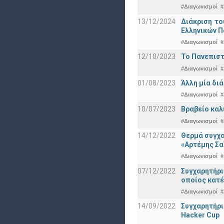
#Διαγωνισμοί
#
13/12/2024
Διάκριση το
Ελληνικών 
#Διαγωνισμοί
#
12/10/2023
Το Πανεπιστ
#Διαγωνισμοί
#
01/08/2023
Άλλη μία δι
#Διαγωνισμοί
#
10/07/2023
Βραβείο καλ
#Διαγωνισμοί
#
14/12/2022
Θερμά συγχα
«Αρτέμης Σα
#Διαγωνισμοί
#
07/12/2022
Συγχαρητήρ
οποίος κατέ
#Διαγωνισμοί
#
14/09/2022
Συγχαρητήρι
Hacker Cup