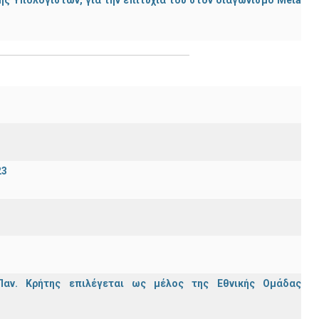
ς Υπολογιστών, για την επιτυχία του στον διαγωνισμό Meta
23
Παν. Κρήτης επιλέγεται ως μέλος της Εθνικής Ομάδας