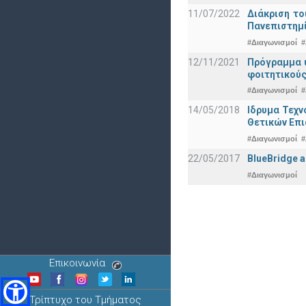
11/07/2022
Διάκριση το
Πανεπιστημ
#Διαγωνισμοί
#
12/11/2021
Πρόγραμμα υ
φοιτητικούς
#Διαγωνισμοί
#
14/05/2018
Ιδρυμα Τεχν
Θετικών Επ
#Διαγωνισμοί
#
22/05/2017
BlueBridge a
#Διαγωνισμοί
Επικοινωνία
Τρίπτυχο του Τμήματος