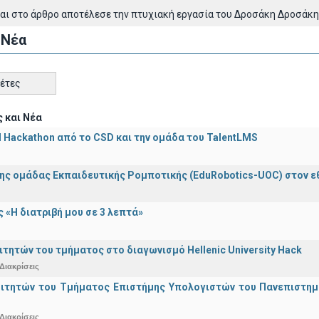
αι στο άρθρο αποτέλεσε την πτυχιακή εργασία του Δροσάκη Δροσάκη
 Νέα
κέτες
 και Νέα
AI Hackathon από το CSD και την ομάδα του TalentLMS
ης ομάδας Εκπαιδευτικής Ρομποτικής (EduRobotics-UOC) στον εθν
 «Η διατριβή μου σε 3 λεπτά»
ιτητών του τμήματος στο διαγωνισμό Hellenic University Hack
Διακρίσεις
οιτητών του Τμήματος Επιστήμης Υπολογιστών του Πανεπιστημ
Διακρίσεις