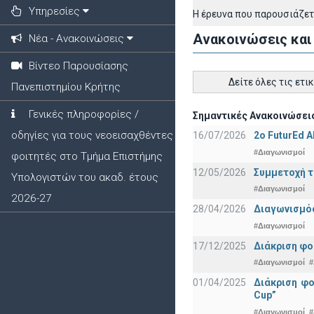
Υπηρεσίες
Η έρευνα που παρουσιάζετ
Ανακοινώσεις και
Νέα - Ανακοινώσεις
Βίντεο Παρουσίασης
Δείτε όλες τις ετι
Πανεπιστημίου Κρήτης
Γενικές πληροφορίες /
Σημαντικές Ανακοινώσεις
οδηγίες για τους νεοεισαχθέντες
16/07/2026
2o FuturEd 
#Διαγωνισμοί
φοιτητές στο Τμήμα Επιστήμης
12/05/2026
Συμμετοχή τ
Υπολογιστών του ακαδ. έτους
#Διαγωνισμοί
2026-27
28/04/2026
Διαγωνισμός
#Διαγωνισμοί
17/12/2025
Διάκριση φο
#Διαγωνισμοί
#
01/04/2025
Διάκριση φ
Cup”
#Διαγωνισμοί
#