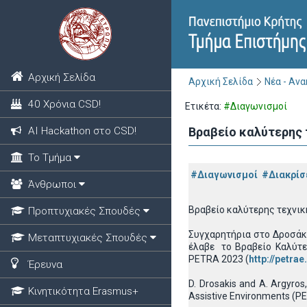
Αρχική Σελίδα
Αρχική Σελίδα
Νέα - Αν
40 Χρόνια CSD!
Ετικέτα:
#Διαγωνισμοί
ΑΙ Hackathon στο CSD!
Βραβείο καλύτερης 
Το Τμήμα
#Διαγωνισμοί
#Διακρίσ
Άνθρωποι
Βραβείο καλύτερης τεχνικ
Προπτυχιακές Σπουδές
Συγχαρητήρια στο Δροσάκ
Μεταπτυχιακές Σπουδές
έλαβε το Βραβείο Καλύτε
PETRA 2023 (
http://petrae
Έρευνα
D. Drosakis and A. Argyro
Κινητικότητα Erasmus+
Assistive Environments (PE