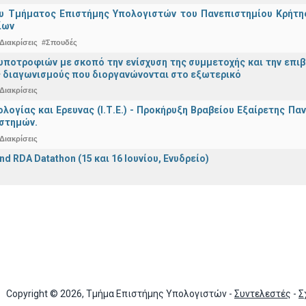
υ Τμήματος Επιστήμης Υπολογιστών του Πανεπιστημίου Κρήτης 
ίων
Διακρίσεις
#Σπουδές
ποτροφιών με σκοπό την ενίσχυση της συμμετοχής και την επιβ
 διαγωνισμούς που διοργανώνονται στο εξωτερικό
Διακρίσεις
ολογίας και Ερευνας (Ι.Τ.Ε.) - Προκήρυξη Βραβείου Εξαίρετης Π
ιστημών.
Διακρίσεις
nd RDA Datathon (15 και 16 Ιουνίου, Ενυδρείο)
Copyright © 2026, Τμήμα Επιστήμης Υπολογιστών -
Συντελεστές
-
Σ