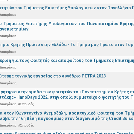
ιτητών του Τμήματος Επιστήμης Υπολογιστών στον Πανελλήνιο
Διακρίσεις
υ Τμήματος Επιστήμης Υπολογιστών του Πανεπιστημίου Κρήτης σ
Πανεπιστημίων
Διακρίσεις
ήμιο Κρήτης Πρώτο στην Ελλάδα - Το Τμήμα μας Πρώτο στον Τομέ
Διακρίσεις
άκριση για τους φοιτητές και αποφοίτους του Τμήματος Επιστήμ
Διακρίσεις
ύτερης τεχνικής εργασίας στο συνέδριο PETRA 2023
Διακρίσεις
ρητήρια στην ομάδα των φοιτητών του Πανεπιστημίου Κρήτης π
ϊτάκης» | InnoDays 2022, στην οποία συμμετείχε ο φοιτητής το
Διακρίσεις
#Σπουδές
ια στον Κωνσταντίνο Ανεμοζάλη, προπτυχιακό φοιτητή του Τμή
λαβε την 16η θέση παγκοσμίως στον διαγωνισμό της Credit Suiss
Διακρίσεις
#Σπουδές