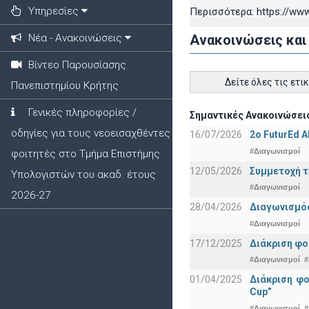
Υπηρεσίες
Περισσότερα: https://www
Νέα - Ανακοινώσεις
Ανακοινώσεις και
Βίντεο Παρουσίασης
Δείτε όλες τις ετι
Πανεπιστημίου Κρήτης
Γενικές πληροφορίες /
Σημαντικές Ανακοινώσεις
οδηγίες για τους νεοεισαχθέντες
16/07/2026
2o FuturEd 
#Διαγωνισμοί
φοιτητές στο Τμήμα Επιστήμης
12/05/2026
Συμμετοχή τ
Υπολογιστών του ακαδ. έτους
#Διαγωνισμοί
2026-27
28/04/2026
Διαγωνισμός
#Διαγωνισμοί
17/12/2025
Διάκριση φο
#Διαγωνισμοί
#
01/04/2025
Διάκριση φ
Cup”
#Διαγωνισμοί
#