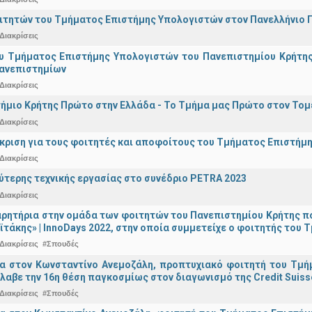
ιτητών του Τμήματος Επιστήμης Υπολογιστών στον Πανελλήνιο
Διακρίσεις
υ Τμήματος Επιστήμης Υπολογιστών του Πανεπιστημίου Κρήτης σ
Πανεπιστημίων
Διακρίσεις
ήμιο Κρήτης Πρώτο στην Ελλάδα - Το Τμήμα μας Πρώτο στον Τομέ
Διακρίσεις
άκριση για τους φοιτητές και αποφοίτους του Τμήματος Επιστήμ
Διακρίσεις
ύτερης τεχνικής εργασίας στο συνέδριο PETRA 2023
Διακρίσεις
ρητήρια στην ομάδα των φοιτητών του Πανεπιστημίου Κρήτης π
ϊτάκης» | InnoDays 2022, στην οποία συμμετείχε ο φοιτητής το
Διακρίσεις
#Σπουδές
ια στον Κωνσταντίνο Ανεμοζάλη, προπτυχιακό φοιτητή του Τμή
λαβε την 16η θέση παγκοσμίως στον διαγωνισμό της Credit Suiss
Διακρίσεις
#Σπουδές