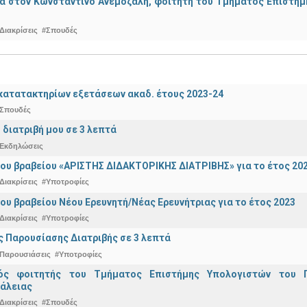
α στον Κωνσταντίνο Ανεμοζάλη, φοιτητή του Τμήματος Επιστήμη
Διακρίσεις
#Σπουδές
ατατακτηρίων εξετάσεων ακαδ. έτους 2023-24
Σπουδές
 διατριβή μου σε 3 λεπτά
Εκδηλώσεις
ου βραβείου «ΑΡΙΣΤΗΣ ΔΙΔΑΚΤΟΡΙΚΗΣ ΔΙΑΤΡΙΒΗΣ» για το έτος 20
Διακρίσεις
#Υποτροφίες
ου βραβείου Νέου Ερευνητή/Νέας Ερευνήτριας για το έτος 2023
Διακρίσεις
#Υποτροφίες
 Παρουσίασης Διατριβής σε 3 λεπτά
Παρουσιάσεις
#Υποτροφίες
κός φοιτητής του Τμήματος Επιστήμης Υπολογιστών του 
άλειας
Διακρίσεις
#Σπουδές