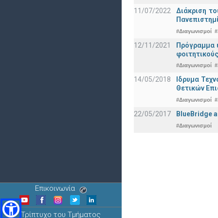
11/07/2022
Διάκριση το
Πανεπιστημ
#Διαγωνισμοί
#
12/11/2021
Πρόγραμμα υ
φοιτητικούς
#Διαγωνισμοί
#
14/05/2018
Ιδρυμα Τεχν
Θετικών Επ
#Διαγωνισμοί
#
22/05/2017
BlueBridge a
#Διαγωνισμοί
Επικοινωνία
Τρίπτυχο του Τμήματος