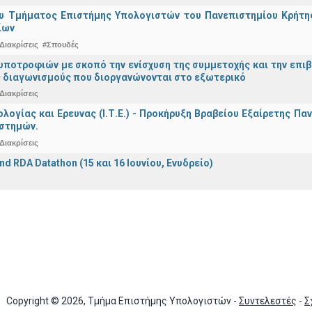
υ Τμήματος Επιστήμης Υπολογιστών του Πανεπιστημίου Κρήτης 
ίων
Διακρίσεις
#Σπουδές
ποτροφιών με σκοπό την ενίσχυση της συμμετοχής και την επιβ
 διαγωνισμούς που διοργανώνονται στο εξωτερικό
Διακρίσεις
ολογίας και Ερευνας (Ι.Τ.Ε.) - Προκήρυξη Βραβείου Εξαίρετης Π
ιστημών.
Διακρίσεις
nd RDA Datathon (15 και 16 Ιουνίου, Ενυδρείο)
Copyright © 2026, Τμήμα Επιστήμης Υπολογιστών -
Συντελεστές
-
Σ