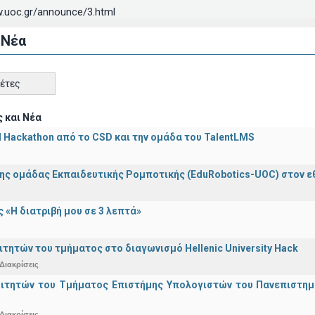
.uoc.gr/announce/3.html
 Νέα
κέτες
 και Νέα
AI Hackathon από το CSD και την ομάδα του TalentLMS
ης ομάδας Εκπαιδευτικής Ρομποτικής (EduRobotics-UOC) στον εθν
 «Η διατριβή μου σε 3 λεπτά»
ιτητών του τμήματος στο διαγωνισμό Hellenic University Hack
Διακρίσεις
οιτητών του Τμήματος Επιστήμης Υπολογιστών του Πανεπιστημ
Διακρίσεις