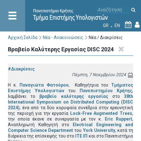
GR
EN
10
Αρχική Σελίδα
Νέα - Ανακοινώσεις
Νέα / Διακρίσεις
Βραβείο Καλύτερης Εργασίας DISC 2024
#Διακρίσεις
Πέμπτη, 7 Νοεμβρίου 2024
Η κ.
Παναγιώτα Φατούρου
, Καθηγήτρια του
Τμήματος
Επιστήμης Υπολογιστών
του
Πανεπιστημίου Κρήτης
,
λαμβάνει το
βραβείο καλύτερης εργασίας
στο
38th
International Symposium on Distributed Computing
(
DISC
2024
), ένα από τα δύο κορυφαία συνέδρια στην ερευνητική
της περιοχή για την εργασία
Lock-Free Augmented Trees
,
την οποία έκανε σε συνεργασία με τον κ.
Eric Ruppert
,
Αναπληρωτή Καθηγητή στο
Electrical Engineering and
Computer Science Department
του
York University
, κατά τη
διάρκεια της επίσκεψής του στο
ΙΤΕ
ΙΠ
και στο Πανεπιστήμιο