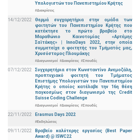
Υπολογιστών του Πανεπιστημίου Κρήτης
#Διακρίσεις
14/12/2022
Θερμά συγχαρητήρια στην ομάδα των
φοιτητών του Πανεπιστημίου Κρήτης που
κατέκτησε το πρώτο βραβείο στο
Μαραθώνιο Καινοτομίας «Αρτέμης
Σαϊτάκης» | InnoDays 2022, στην οποία
συμμετείχε ο φοιτητής του Τμήματός μας,
Χρυσόστομος Πλουμάκης
#Διαγωνισμοί
#Διακρίσεις
#Σπουδές
07/12/2022
Συγχαρητήρια στον Κωνσταντίνο Ανεμοζάλη,
προπτυχιακό φοιτητή του Τμήματος
Επιστήμης Υπολογιστών του Πανεπιστημίου
Κρήτης ο οποίος κατέλαβε την 16η θέση
παγκοσμίως στον διαγωνισμό της Credit
Suisse Coding Challenge
#Διαγωνισμοί
#Διακρίσεις
#Σπουδές
22/11/2022
Erasmus Days 2022
#Εκδηλώσεις
09/11/2022
Βραβείο καλύτερης εργασίας (Best Paper
Award) @ ISWC22