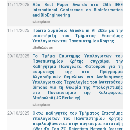
11/11/2025
Δύο Best Paper Awards στο 25th IEEE
International Conference on BioInformatics
and BioEngineering
#Διακρίσεις
11/11/2025
Πρώτο Συμπόσιο Greeks in AI 2025 με την
υποστήριξη του Τμήματος Επιστήμης
Υπολογιστών του Πανεπιστημίου Κρήτης
#Εκδηλώσεις
30/10/2025
Το Τμήμα Επιστήμης Υπολογιστών του
Πανεπιστημίου Κρήτης συγχαίρει την
Καθηγήτρια Παναγιώτα Φατούρου για τη
συμμετοχή της στο Πρόγραμμα
Αλγοριθμικών Θεμελίων για Αναδυόμενες
Υπολογιστικές Τεχνολογίες του Ινστιτούτου
Simons για τη Θεωρία της Υπολογιστικής
στο Πανεπιστήμιο της Καλιφόρνια,
Μπέρκλεϋ (UC Berkeley).
#Διακρίσεις
20/10/2025
Οκτώ καθηγητές του Τμήματος Επιστήμης
Υπολογιστών του Πανεπιστημίου Κρήτης
περιλαμβάνονται στην παγκόσμια κατάταξη
«World’s Top 2% Scientists Network (career