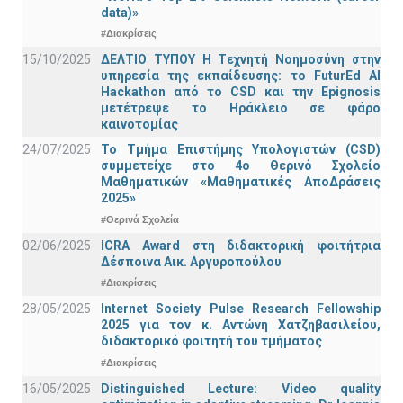
data)»
#Διακρίσεις
15/10/2025
ΔΕΛΤΙΟ ΤΥΠΟΥ H Tεχνητή Νοημοσύνη στην
υπηρεσία της εκπαίδευσης: το FuturEd AI
Hackathon από το CSD και την Epignosis
μετέτρεψε το Ηράκλειο σε φάρο
καινοτομίας
24/07/2025
Το Τμήμα Επιστήμης Υπολογιστών (CSD)
συμμετείχε στο 4ο Θερινό Σχολείο
Μαθηματικών «Μαθηματικές ΑποΔράσεις
2025»
#Θερινά Σχολεία
02/06/2025
ICRA Award στη διδακτορική φοιτήτρια
Δέσποινα Αικ. Αργυροπούλου
#Διακρίσεις
28/05/2025
Internet Society Pulse Research Fellowship
2025 για τον κ. Αντώνη Χατζηβασιλείου,
διδακτορικό φοιτητή του τμήματος
#Διακρίσεις
16/05/2025
Distinguished Lecture: Video quality