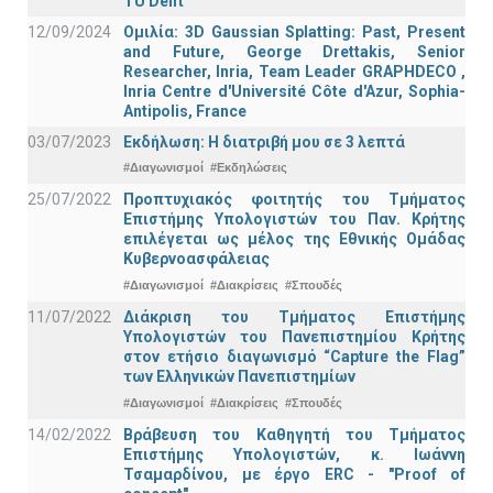
TU Delft
12/09/2024
Ομιλία: 3D Gaussian Splatting: Past, Present
and Future, George Drettakis, Senior
Researcher, Inria, Team Leader GRAPHDECO ,
Inria Centre d'Université Côte d'Azur, Sophia-
Antipolis, France
03/07/2023
Εκδήλωση: Η διατριβή μου σε 3 λεπτά
#Διαγωνισμοί
#Εκδηλώσεις
25/07/2022
Προπτυχιακός φοιτητής του Τμήματος
Επιστήμης Υπολογιστών του Παν. Κρήτης
επιλέγεται ως μέλος της Εθνικής Ομάδας
Κυβερνοασφάλειας
#Διαγωνισμοί
#Διακρίσεις
#Σπουδές
11/07/2022
Διάκριση του Τμήματος Επιστήμης
Υπολογιστών του Πανεπιστημίου Κρήτης
στον ετήσιο διαγωνισμό “Capture the Flag”
των Ελληνικών Πανεπιστημίων
#Διαγωνισμοί
#Διακρίσεις
#Σπουδές
14/02/2022
Βράβευση του Καθηγητή του Τμήματος
Επιστήμης Υπολογιστών, κ. Ιωάννη
Τσαμαρδίνου, με έργο ERC - "Proof of