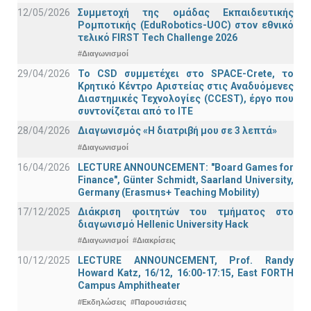
12/05/2026
Συμμετοχή της ομάδας Εκπαιδευτικής
Ρομποτικής (EduRobotics-UOC) στον εθνικό
τελικό FIRST Tech Challenge 2026
#Διαγωνισμοί
29/04/2026
Το CSD συμμετέχει στο SPACE-Crete, το
Κρητικό Κέντρο Αριστείας στις Αναδυόμενες
Διαστημικές Τεχνολογίες (CCEST), έργο που
συντονίζεται από το ΙΤΕ
28/04/2026
Διαγωνισμός «Η διατριβή μου σε 3 λεπτά»
#Διαγωνισμοί
16/04/2026
LECTURE ANNOUNCEMENT: "Board Games for
Finance", Günter Schmidt, Saarland University,
Germany (Erasmus+ Teaching Mobility)
17/12/2025
Διάκριση φοιτητών του τμήματος στο
διαγωνισμό Hellenic University Hack
#Διαγωνισμοί
#Διακρίσεις
10/12/2025
LECTURE ANNOUNCEMENT, Prof. Randy
Howard Katz, 16/12, 16:00-17:15, East FORTH
Campus Amphitheater
#Εκδηλώσεις
#Παρουσιάσεις