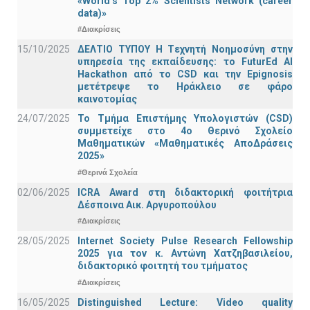
«World’s Top 2% Scientists Network (career
data)»
#Διακρίσεις
15/10/2025
ΔΕΛΤΙΟ ΤΥΠΟΥ H Tεχνητή Νοημοσύνη στην
υπηρεσία της εκπαίδευσης: το FuturEd AI
Hackathon από το CSD και την Epignosis
μετέτρεψε το Ηράκλειο σε φάρο
καινοτομίας
24/07/2025
Το Τμήμα Επιστήμης Υπολογιστών (CSD)
συμμετείχε στο 4ο Θερινό Σχολείο
Μαθηματικών «Μαθηματικές ΑποΔράσεις
2025»
#Θερινά Σχολεία
02/06/2025
ICRA Award στη διδακτορική φοιτήτρια
Δέσποινα Αικ. Αργυροπούλου
#Διακρίσεις
28/05/2025
Internet Society Pulse Research Fellowship
2025 για τον κ. Αντώνη Χατζηβασιλείου,
διδακτορικό φοιτητή του τμήματος
#Διακρίσεις
16/05/2025
Distinguished Lecture: Video quality