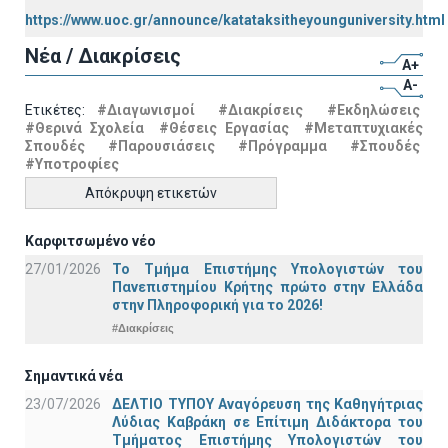
https://www.uoc.gr/announce/katataksitheyounguniversity.html
Νέα / Διακρίσεις
A+
A-
Ετικέτες:
#Διαγωνισμοί
#Διακρίσεις
#Εκδηλώσεις
#Θερινά Σχολεία
#Θέσεις Εργασίας
#Μεταπτυχιακές
Σπουδές
#Παρουσιάσεις
#Πρόγραμμα
#Σπουδές
#Υποτροφίες
Απόκρυψη ετικετών
Καρφιτσωμένο νέο
27/01/2026
Το Τμήμα Επιστήμης Υπολογιστών του
Πανεπιστημίου Κρήτης πρώτο στην Ελλάδα
στην Πληροφορική για το 2026!
#Διακρίσεις
Σημαντικά νέα
23/07/2026
ΔΕΛΤΙΟ ΤΥΠΟΥ Αναγόρευση της Καθηγήτριας
Λύδιας Καβράκη σε Επίτιμη Διδάκτορα του
Τμήματος Επιστήμης Υπολογιστών του