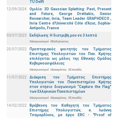
TU Delft
12/09/2024
Ομιλία: 3D Gaussian Splatting: Past, Present
and Future, George Drettakis, Senior
Researcher, Inria, Team Leader GRAPHDECO ,
Inria Centre d'Université Côte d'Azur, Sophia-
Antipolis, France
03/07/2023
Εκδήλωση: Η διατριβή μου σε 3 λεπτά
#Διαγωνισμοί
#Εκδηλώσεις
25/07/2022
Προπτυχιακός φοιτητής του Τμήματος
Επιστήμης Υπολογιστών του Παν. Κρήτης
επιλέγεται ως μέλος της Εθνικής Ομάδας
Κυβερνοασφάλειας
#Διαγωνισμοί
#Διακρίσεις
#Σπουδές
11/07/2022
Διάκριση του Τμήματος Επιστήμης
Υπολογιστών του Πανεπιστημίου Κρήτης
στον ετήσιο διαγωνισμό “Capture the Flag”
των Ελληνικών Πανεπιστημίων
#Διαγωνισμοί
#Διακρίσεις
#Σπουδές
14/02/2022
Βράβευση του Καθηγητή του Τμήματος
Επιστήμης Υπολογιστών, κ. Ιωάννη
Τσαμαρδίνου, με έργο ERC - "Proof of