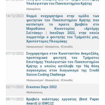
Υπολογιστών του Πανεπιστημίου Κρήτης
#Διακρίσεις
14/12/2022
Θερμά συγχαρητήρια στην ομάδα των
φοιτητών του Πανεπιστημίου Κρήτης που
κατέκτησε το πρώτο βραβείο στο
Μαραθώνιο Καινοτομίας «Αρτέμης
Σαϊτάκης» | InnoDays 2022, στην οποία
συμμετείχε ο φοιτητής του Τμήματός μας,
Χρυσόστομος Πλουμάκης
#Διαγωνισμοί
#Διακρίσεις
#Σπουδές
07/12/2022
Συγχαρητήρια στον Κωνσταντίνο Ανεμοζάλη,
προπτυχιακό φοιτητή του Τμήματος
Επιστήμης Υπολογιστών του Πανεπιστημίου
Κρήτης ο οποίος κατέλαβε την 16η θέση
παγκοσμίως στον διαγωνισμό της Credit
Suisse Coding Challenge
#Διαγωνισμοί
#Διακρίσεις
#Σπουδές
22/11/2022
Erasmus Days 2022
#Εκδηλώσεις
09/11/2022
Βραβείο καλύτερης εργασίας (Best Paper
Award) @ ISWC22