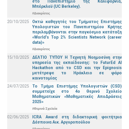
στο Πανεπιστήμιο της Καλιφόρνια,
Μπέρκλεϋ (UC Berkeley).
#Διακρίσεις
20/10/2025
Οκτώ καθηγητές του Τμήματος Επιστήμης
Υπολογιστών του Πανεπιστημίου Κρήτης
περιλαμβάνονται στην παγκόσμια κατάταξη
«World’s Top 2% Scientists Network (career
data)»
#Διακρίσεις
15/10/2025
ΔΕΛΤΙΟ ΤΥΠΟΥ H Tεχνητή Νοημοσύνη στην
υπηρεσία της εκπαίδευσης: το FuturEd AI
Hackathon από το CSD και την Epignosis
μετέτρεψε το Ηράκλειο σε φάρο
καινοτομίας
24/07/2025
Το Τμήμα Επιστήμης Υπολογιστών (CSD)
συμμετείχε στο 4ο Θερινό Σχολείο
Μαθηματικών «Μαθηματικές ΑποΔράσεις
2025»
#Θερινά Σχολεία
02/06/2025
ICRA Award στη διδακτορική φοιτήτρια
Δέσποινα Αικ. Αργυροπούλου
#Διακρίσεις