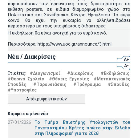
παρουσιάσουν την ερευνητική τους δραστηριότητα σε
έκθεση posters, σε ειδικά διαμορφωμένο χώρο στο
Πολιτιστικό και Συνεδριακό Κέντρο Ηρακλείου. Το ευρύ
κοινό θα έχει την ευκαιρία να αλληλεπιδράσει
περισσότερο με τους υποψήφιους διδάκτορες.
Η εκδήλωση θα είναι ανοιχτή για το ευρύ κοινό.
Περισσότερα: https://www.uoc.gr/announce/3.html
Νέα / Διακρίσεις
A+
A-
Ετικέτες:
#Διαγωνισμοί
#Διακρίσεις
#Εκδηλώσεις
#Θερινά Σχολεία
#Θέσεις Εργασίας
#Μεταπτυχιακές
Σπουδές
#Παρουσιάσεις
#Πρόγραμμα
#Σπουδές
#Υποτροφίες
Απόκρυψη ετικετών
Καρφιτσωμένο νέο
27/01/2026
Το Τμήμα Επιστήμης Υπολογιστών του
Πανεπιστημίου Κρήτης πρώτο στην Ελλάδα
στην Πληροφορική για το 2026!