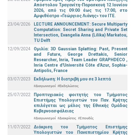
Απόστολου Τραγανίτη-Παρασκευή 12 Ιουνίου
2026, από τις 09:00 έως τις 17:00, στο
Αμφιθέατρο «Γεώργιος Λιάνης» του ΙΤΕ.
23/04/2026
LECTURE ANNOUNCEMENT: Secure Multiparty
Computation: Secret Sharing and Private Set
Intersection, Evangelia Anna (Lilika) Markatou,
TU Delft
12/09/2024
Ομιλία: 3D Gaussian Splatting: Past, Present
and Future, George Drettakis, Senior
Researcher, Inria, Team Leader GRAPHDECO ,
Inria Centre d'Université Côte d'Azur, Sophia-
Antipolis, France
03/07/2023
Εκδήλωση: Η διατριβή μου σε 3 λεπτά
#Διαγωνισμοί
#Εκδηλώσεις
25/07/2022
Προπτυχιακός φοιτητής του Τμήματος
Επιστήμης Υπολογιστών του Παν. Κρήτης
επιλέγεται ως μέλος της Εθνικής Ομάδας
Κυβερνοασφάλειας
#Διαγωνισμοί
#Διακρίσεις
#Σπουδές
11/07/2022
Διάκριση του Τμήματος Επιστήμης
Υπολογιστών του Πανεπιστημίου Κρήτης