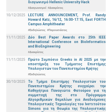
διαγωνισμό Hellenic University Hack
#Διαγωνισμοί
#Διακρίσεις
10/12/2025
LECTURE ANNOUNCEMENT, Prof. Randy
Howard Katz, 16/12, 16:00-17:15, East FORTH
Campus Amphitheater
#Εκδηλώσεις
#Παρουσιάσεις
11/11/2025
Δύο Best Paper Awards στο 25th IEEE
International Conference on BioInformatics
and BioEngineering
#Διακρίσεις
11/11/2025
Πρώτο Συμπόσιο Greeks in AI 2025 με την
υποστήριξη του Τμήματος Επιστήμης
Υπολογιστών του Πανεπιστημίου Κρήτης
#Εκδηλώσεις
30/10/2025
Το Τμήμα Επιστήμης Υπολογιστών του
Πανεπιστημίου Κρήτης συγχαίρει την
Καθηγήτρια Παναγιώτα Φατούρου για τη
συμμετοχή της στο Πρόγραμμα
Αλγοριθμικών Θεμελίων για Αναδυόμενες
Υπολογιστικές Τεχνολογίες του Ινστιτούτου
Simons για τη Θεωρία της Υπολογιστικής