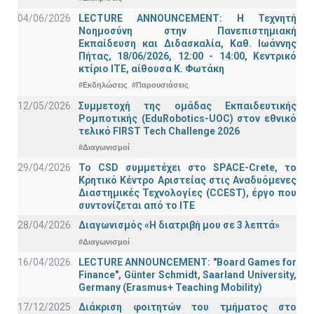
04/06/2026
LECTURE ANNOUNCEMENT: Η Τεχνητή
Νοημοσύνη στην Πανεπιστημιακή
Εκπαίδευση και Διδασκαλία, Καθ. Ιωάννης
Πήτας, 18/06/2026, 12:00 - 14:00, Κεντρικό
κτίριο ΙΤΕ, αίθουσα Κ. Φωτάκη
#Εκδηλώσεις
#Παρουσιάσεις
12/05/2026
Συμμετοχή της ομάδας Εκπαιδευτικής
Ρομποτικής (EduRobotics-UOC) στον εθνικό
τελικό FIRST Tech Challenge 2026
#Διαγωνισμοί
29/04/2026
Το CSD συμμετέχει στο SPACE-Crete, το
Κρητικό Κέντρο Αριστείας στις Αναδυόμενες
Διαστημικές Τεχνολογίες (CCEST), έργο που
συντονίζεται από το ΙΤΕ
28/04/2026
Διαγωνισμός «Η διατριβή μου σε 3 λεπτά»
#Διαγωνισμοί
16/04/2026
LECTURE ANNOUNCEMENT: "Board Games for
Finance", Günter Schmidt, Saarland University,
Germany (Erasmus+ Teaching Mobility)
17/12/2025
Διάκριση φοιτητών του τμήματος στο