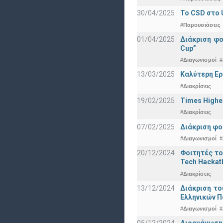
30/04/2025
To CSD στο 
#Παρουσιάσεις
01/04/2025
Διάκριση φ
Cup”
#Διαγωνισμοί
#
13/03/2025
Καλύτερη Ερ
#Διακρίσεις
19/02/2025
Times Highe
#Διακρίσεις
07/02/2025
Διάκριση φο
#Διαγωνισμοί
#
20/12/2024
Φοιτητές το
Tech Hackat
#Διακρίσεις
13/12/2024
Διάκριση το
Ελληνικών 
#Διαγωνισμοί
#