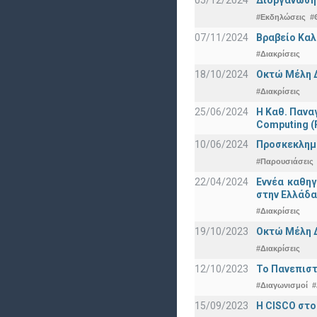
05/12/2024
Διοργάνωση 
#Εκδηλώσεις
#
07/11/2024
Βραβείο Καλ
#Διακρίσεις
18/10/2024
Οκτώ Μέλη 
#Διακρίσεις
25/06/2024
Η Καθ. Πανα
Computing 
10/06/2024
Προσκεκλημέν
#Παρουσιάσεις
22/04/2024
Εννέα καθη
στην Ελλάδα
#Διακρίσεις
19/10/2023
Οκτώ Μέλη 
#Διακρίσεις
12/10/2023
Το Πανεπιστ
#Διαγωνισμοί
#
15/09/2023
Η CISCO στο