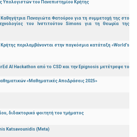
ης Υπολογιστών του Πανεπιστημίου Κρήτης
 Καθηγήτρια Παναγιώτα Φατούρου για τη συμμετοχή της στο
εχνολογίες του Ινστιτούτου Simons για τη Θεωρία της
Κρήτης περιλαμβάνονται στην παγκόσμια κατάταξη «World’s
rEd AI Hackathon από το CSD και την Epignosis μετέτρεψε το
 Μαθηματικών «Μαθηματικές ΑποΔράσεις 2025»
λείου, διδακτορικό φοιτητή του τμήματος
nnis Katsavounidis (Meta)