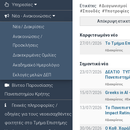
Υπηρεσίες
Ετικέτες:
#Διαγωνισμοί
#Σπουδές
#Υποτροφίες
Νέα - Ανακοινώσεις
Απόκρυψη ετικε
Νέα / Διακρίσεις
Καρφιτσωμένο νέο
Ανακοινώσεις /
27/01/2026
Το Τμήμα Επ
Προσκλήσεις
#Διακρίσεις
Διακεκριμένες Ομιλίες
Σημαντικά νέα
Ακαδημαϊκό Ημερολόγιο
23/07/2026
ΔΕΛΤΙΟ ΤΥΠ
Εκλογές μελών ΔΕΠ
Πανεπιστημ
#Διακρίσεις
Βίντεο Παρουσίασης
15/07/2026
Greeks in AI
Πανεπιστημίου Κρήτης
#Διακρίσεις
#Ε
Γενικές πληροφορίες /
13/07/2026
Το Πανεπιστ
Impact Ratin
οδηγίες για τους νεοεισαχθέντες
#Διακρίσεις
φοιτητές στο Τμήμα Επιστήμης
30/06/2026
Ο Καθ. Χαρά