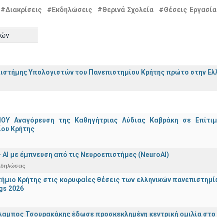
#Διακρίσεις
#Εκδηλώσεις
#Θερινά Σχολεία
#Θέσεις Εργασία
τών
ιστήμης Υπολογιστών του Πανεπιστημίου Κρήτης πρώτο στην Ελλ
ΟΥ Αναγόρευση της Καθηγήτριας Λύδιας Καβράκη σε Επίτι
ίου Κρήτης
 - ΑΙ με έμπνευση από τις Νευροεπιστήμες (NeuroAI)
κδηλώσεις
ήμιο Κρήτης στις κορυφαίες θέσεις των ελληνικών πανεπιστημίων
gs 2026
λαμπος Τσουρακάκης έδωσε προσκεκλημένη κεντρική ομιλία στο S