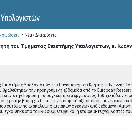
ακοινώσεις
Νέα / Διακρίσεις
ητή του Τμήματος Επιστήμης Υπολογιστών, κ. Ιωάννη 
 Επιστήμης Υπολογιστών του Πανεπιστημίου Κρήτης, κ. Ιωάννης Τσαμ
υ βραβεύτηκαν την προηγούμενη εβδομάδα από το European Research 
στείας στην Ευρώπη. Τα συγκεκριμένα έργα ύψους 150 χιλιάδων ευρώ
τους με την βιομηχανία και την εμπορική αξιοποίηση των ερευνητικ
ου αυτόματης ανακάλυψης αιτιακών σχέσεων από δεδομένα (Automated
ου εγκρίθηκε από το ERC συμμετέχει και η εταιρεία-τεχνοβλαστός το