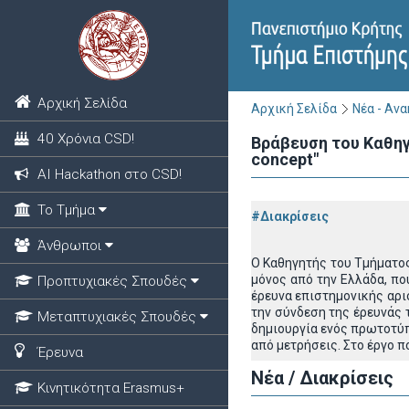
Αρχική Σελίδα
Αρχική Σελίδα
Νέα - Αν
40 Χρόνια CSD!
Βράβευση του Καθηγ
concept"
ΑΙ Hackathon στο CSD!
Το Τμήμα
#Διακρίσεις
Άνθρωποι
Ο Καθηγητής του Τμήματος
μόνος από την Ελλάδα, πο
Προπτυχιακές Σπουδές
έρευνα επιστημονικής αρι
την σύνδεση της έρευνάς 
Μεταπτυχιακές Σπουδές
δημιουργία ενός πρωτοτύπ
από μετρήσεις. Στο έργο π
Έρευνα
Νέα / Διακρίσεις
Κινητικότητα Erasmus+