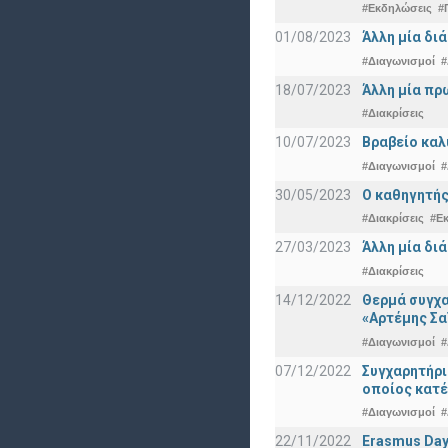
#Εκδηλώσεις
#
01/08/2023
Άλλη μία δι
#Διαγωνισμοί
#
18/07/2023
Άλλη μία πρ
#Διακρίσεις
10/07/2023
Βραβείο καλ
#Διαγωνισμοί
#
30/05/2023
Ο καθηγητής
#Διακρίσεις
#Ε
27/03/2023
Άλλη μία δι
#Διακρίσεις
14/12/2022
Θερμά συγχα
«Αρτέμης Σα
#Διαγωνισμοί
#
07/12/2022
Συγχαρητήρ
οποίος κατέ
#Διαγωνισμοί
#
22/11/2022
Erasmus Day