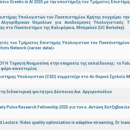
σιο Greeks in AI 2025 με την υποστήριξη του Τμήματος Επιστήμ
ιστήμης Υπολογιστών του Πανεπιστημίου Κρήτης συγχαίρει την
Αλγοριθμικών Θεμελίων για Αναδυόμενες Υπολογιστικές Τ
ής στο Πανεπιστήμιο της Καλιφόρνια, Μπέρκλεϋ (UC Berkeley).
τές του Τμήματος Επιστήμης Υπολογιστών του Πανεπιστημίου 
tists Network (career data)»
Υ H Tεχνητή Νοημοσύνη στην υπηρεσία της εκπαίδευσης: το Futu
 φάρο καινοτομίας
ιστήμης Υπολογιστών (CSD) συμμετείχε στο 4ο Θερινό Σχολείο
α
στη διδακτορική φοιτήτρια Δέσποινα Αικ. Αργυροπούλου
iety Pulse Research Fellowship 2025 για τον κ. Αντώνη Χατζηβασι
d Lecture: Video quality optimization in adaptive streaming, Dr Ioa