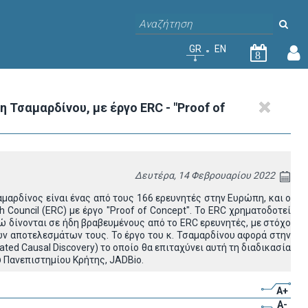
GR
EN
8
Τσαμαρδίνου, με έργο ERC - "Proof of
Δευτέρα, 14 Φεβρουαρίου 2022
αρδίνος είναι ένας από τους 166 ερευνητές στην Ευρώπη, και ο
Council (ERC) με έργο "Proof of Concept". Το ERC χρηματοδοτεί
 δίνονται σε ήδη βραβευμένους από το ERC ερευνητές, με στόχο
ών αποτελεσμάτων τους. Το έργο του κ. Τσαμαρδίνου αφορά στην
 Causal Discovery) το οποίο θα επιταχύνει αυτή τη διαδικασία
υ Πανεπιστημίου Κρήτης, JADBio.
A+
A-