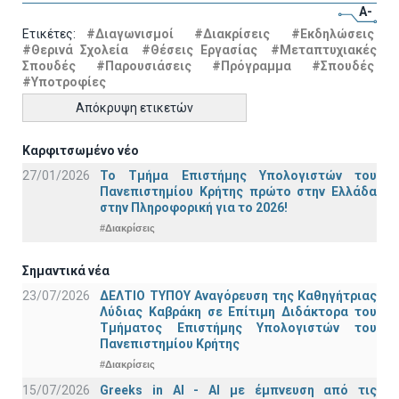
A-
Ετικέτες:
#Διαγωνισμοί
#Διακρίσεις
#Εκδηλώσεις
#Θερινά Σχολεία
#Θέσεις Εργασίας
#Μεταπτυχιακές
Σπουδές
#Παρουσιάσεις
#Πρόγραμμα
#Σπουδές
#Υποτροφίες
Απόκρυψη ετικετών
Καρφιτσωμένο νέο
27/01/2026
Το Τμήμα Επιστήμης Υπολογιστών του
Πανεπιστημίου Κρήτης πρώτο στην Ελλάδα
στην Πληροφορική για το 2026!
#Διακρίσεις
Σημαντικά νέα
23/07/2026
ΔΕΛΤΙΟ ΤΥΠΟΥ Αναγόρευση της Καθηγήτριας
Λύδιας Καβράκη σε Επίτιμη Διδάκτορα του
Τμήματος Επιστήμης Υπολογιστών του
Πανεπιστημίου Κρήτης
#Διακρίσεις
15/07/2026
Greeks in AI - ΑΙ με έμπνευση από τις