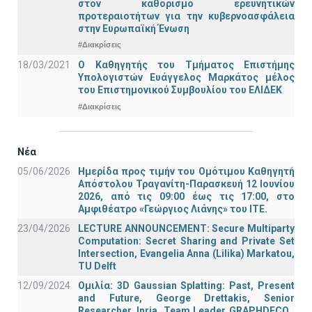
στον καθορισμό ερευνητικών
προτεραιοτήτων για την κυβερνοασφάλεια
στην Ευρωπαϊκή Ένωση
#Διακρίσεις
18/03/2021
Ο Καθηγητής του Τμήματος Επιστήμης
Υπολογιστών Ευάγγελος Μαρκάτος μέλος
του Επιστημονικού Συμβουλίου του ΕΛΙΔΕΚ
#Διακρίσεις
Νέα
05/06/2026
Ημερίδα προς τιμήν του Ομότιμου Καθηγητή
Απόστολου Τραγανίτη-Παρασκευή 12 Ιουνίου
2026, από τις 09:00 έως τις 17:00, στο
Αμφιθέατρο «Γεώργιος Λιάνης» του ΙΤΕ.
23/04/2026
LECTURE ANNOUNCEMENT: Secure Multiparty
Computation: Secret Sharing and Private Set
Intersection, Evangelia Anna (Lilika) Markatou,
TU Delft
12/09/2024
Ομιλία: 3D Gaussian Splatting: Past, Present
and Future, George Drettakis, Senior
Researcher, Inria, Team Leader GRAPHDECO ,