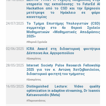
υπηρεσία της εκπαίδευσης: το FuturEd AI
Hackathon από το CSD και την Epignosis
μετέτρεψε το Ηράκλειο σε φάρο
καινοτομίας
24/07/2025
Το Τμήμα Επιστήμης Υπολογιστών (CSD)
συμμετείχε στο 4ο Θερινό Σχολείο
Μαθηματικών «Μαθηματικές ΑποΔράσεις
2025»
#Θερινά Σχολεία
02/06/2025
ICRA Award στη διδακτορική φοιτήτρια
Δέσποινα Αικ. Αργυροπούλου
#Διακρίσεις
28/05/2025
Internet Society Pulse Research Fellowship
2025 για τον κ. Αντώνη Χατζηβασιλείου,
διδακτορικό φοιτητή του τμήματος
#Διακρίσεις
16/05/2025
Distinguished Lecture: Video quality
optimization in adaptive streaming, Dr Ioannis
Katsavounidis (Meta)
#Παρουσιάσεις