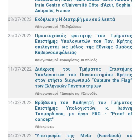
Inria Centre d'Université Côte d'Azur, Sophia-
Antipolis, France
03/07/2023
Εκδήλωση: Η διατριβή μου σε 3 λεπτά
#Διαγωνισμοί
#Εκδηλώσεις
25/07/2022
Προπτυχιακός φοιτητής του Τμήματος
Επιστήμης Υπολογιστών του Παν. Κρήτης
επιλέγεται ως μέλος της Εθνικής Ομάδας
Κυβερνοασφάλειας
#Διαγωνισμοί
#Διακρίσεις
#Σπουδές
11/07/2022
Διάκριση του Τμήματος Επιστήμης
Υπολογιστών του Πανεπιστημίου Κρήτης
στον ετήσιο διαγωνισμό “Capture the Flag”
των Ελληνικών Πανεπιστημίων
#Διαγωνισμοί
#Διακρίσεις
#Σπουδές
14/02/2022
Βράβευση του Καθηγητή του Τμήματος
Επιστήμης Υπολογιστών, κ. Ιωάννη
Τσαμαρδίνου, με έργο ERC - "Proof of
concept"
#Διακρίσεις
04/02/2022
"Υποτροφία της Meta (Facebook) σε