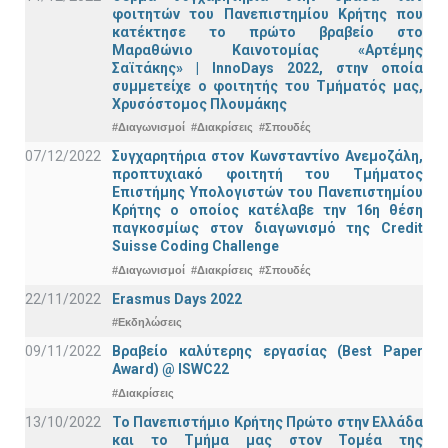
φοιτητών του Πανεπιστημίου Κρήτης που
κατέκτησε το πρώτο βραβείο στο
Μαραθώνιο Καινοτομίας «Αρτέμης
Σαϊτάκης» | InnoDays 2022, στην οποία
συμμετείχε ο φοιτητής του Τμήματός μας,
Χρυσόστομος Πλουμάκης
#Διαγωνισμοί
#Διακρίσεις
#Σπουδές
07/12/2022
Συγχαρητήρια στον Κωνσταντίνο Ανεμοζάλη,
προπτυχιακό φοιτητή του Τμήματος
Επιστήμης Υπολογιστών του Πανεπιστημίου
Κρήτης ο οποίος κατέλαβε την 16η θέση
παγκοσμίως στον διαγωνισμό της Credit
Suisse Coding Challenge
#Διαγωνισμοί
#Διακρίσεις
#Σπουδές
22/11/2022
Erasmus Days 2022
#Εκδηλώσεις
09/11/2022
Βραβείο καλύτερης εργασίας (Best Paper
Award) @ ISWC22
#Διακρίσεις
13/10/2022
Το Πανεπιστήμιο Κρήτης Πρώτο στην Ελλάδα
και το Τμήμα μας στον Τομέα της