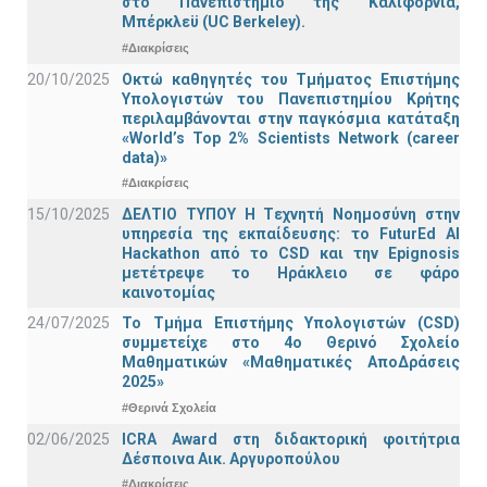
στο Πανεπιστήμιο της Καλιφόρνια,
Μπέρκλεϋ (UC Berkeley).
#Διακρίσεις
20/10/2025
Οκτώ καθηγητές του Τμήματος Επιστήμης
Υπολογιστών του Πανεπιστημίου Κρήτης
περιλαμβάνονται στην παγκόσμια κατάταξη
«World’s Top 2% Scientists Network (career
data)»
#Διακρίσεις
15/10/2025
ΔΕΛΤΙΟ ΤΥΠΟΥ H Tεχνητή Νοημοσύνη στην
υπηρεσία της εκπαίδευσης: το FuturEd AI
Hackathon από το CSD και την Epignosis
μετέτρεψε το Ηράκλειο σε φάρο
καινοτομίας
24/07/2025
Το Τμήμα Επιστήμης Υπολογιστών (CSD)
συμμετείχε στο 4ο Θερινό Σχολείο
Μαθηματικών «Μαθηματικές ΑποΔράσεις
2025»
#Θερινά Σχολεία
02/06/2025
ICRA Award στη διδακτορική φοιτήτρια
Δέσποινα Αικ. Αργυροπούλου
#Διακρίσεις