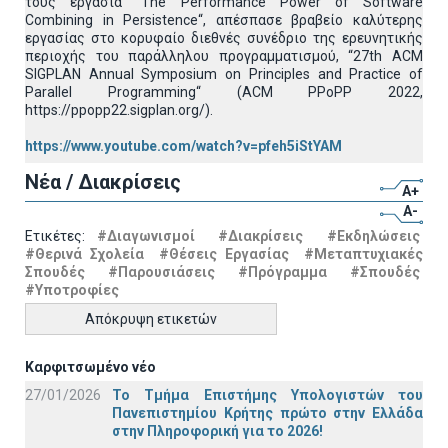
τους εργασία ”The Performance Power of Software
Combining in Persistence“, απέσπασε βραβείο καλύτερης
εργασίας στο κορυφαίο διεθνές συνέδριο της ερευνητικής
περιοχής του παράλληλου προγραμματισμού, “27th ACM
SIGPLAN Annual Symposium on Principles and Practice of
Parallel Programming“ (ACM PPoPP 2022,
https://ppopp22.sigplan.org/).
https://www.youtube.com/watch?v=pfeh5iStYAM
Νέα / Διακρίσεις
A+
A-
Ετικέτες:
#Διαγωνισμοί
#Διακρίσεις
#Εκδηλώσεις
#Θερινά Σχολεία
#Θέσεις Εργασίας
#Μεταπτυχιακές
Σπουδές
#Παρουσιάσεις
#Πρόγραμμα
#Σπουδές
#Υποτροφίες
Απόκρυψη ετικετών
Καρφιτσωμένο νέο
27/01/2026
Το Τμήμα Επιστήμης Υπολογιστών του
Πανεπιστημίου Κρήτης πρώτο στην Ελλάδα
στην Πληροφορική για το 2026!