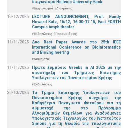
διαγωνισμό Hellenic University Hack
#Διαγωνισμοί
#Διακρίσεις
10/12/2025
LECTURE ANNOUNCEMENT, Prof. Randy
Howard Katz, 16/12, 16:00-17:15, East FORTH
Campus Amphitheater
#Εκδηλώσεις
#Παρουσιάσεις
11/11/2025
Δύο Best Paper Awards στο 25th IEEE
International Conference on BioInformatics
and BioEngineering
#Διακρίσεις
11/11/2025
Πρώτο Συμπόσιο Greeks in AI 2025 με την
υποστήριξη του Τμήματος Επιστήμης
Υπολογιστών του Πανεπιστημίου Κρήτης
#Εκδηλώσεις
30/10/2025
Το Τμήμα Επιστήμης Υπολογιστών του
Πανεπιστημίου Κρήτης συγχαίρει την
Καθηγήτρια Παναγιώτα Φατούρου για τη
συμμετοχή της στο Πρόγραμμα
Αλγοριθμικών Θεμελίων για Αναδυόμενες
Υπολογιστικές Τεχνολογίες του Ινστιτούτου
Simons για τη Θεωρία της Υπολογιστικής