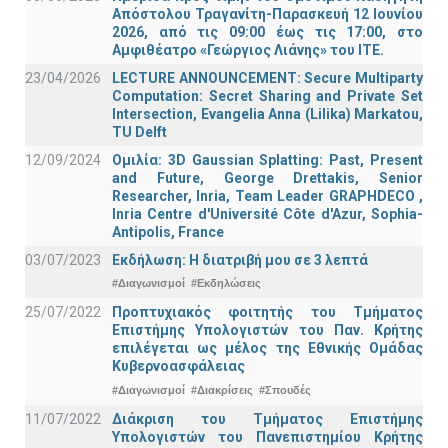
Απόστολου Τραγανίτη-Παρασκευή 12 Ιουνίου
2026, από τις 09:00 έως τις 17:00, στο
Αμφιθέατρο «Γεώργιος Λιάνης» του ΙΤΕ.
23/04/2026
LECTURE ANNOUNCEMENT: Secure Multiparty
Computation: Secret Sharing and Private Set
Intersection, Evangelia Anna (Lilika) Markatou,
TU Delft
12/09/2024
Ομιλία: 3D Gaussian Splatting: Past, Present
and Future, George Drettakis, Senior
Researcher, Inria, Team Leader GRAPHDECO ,
Inria Centre d'Université Côte d'Azur, Sophia-
Antipolis, France
03/07/2023
Εκδήλωση: Η διατριβή μου σε 3 λεπτά
#Διαγωνισμοί
#Εκδηλώσεις
25/07/2022
Προπτυχιακός φοιτητής του Τμήματος
Επιστήμης Υπολογιστών του Παν. Κρήτης
επιλέγεται ως μέλος της Εθνικής Ομάδας
Κυβερνοασφάλειας
#Διαγωνισμοί
#Διακρίσεις
#Σπουδές
11/07/2022
Διάκριση του Τμήματος Επιστήμης
Υπολογιστών του Πανεπιστημίου Κρήτης