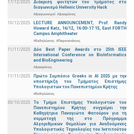
17/12/2025
Διάκριση φοιτητών του τμήματος στο
διαγωνισμό Hellenic University Hack
#Διαγωνισμοί
#Διακρίσεις
10/12/2025
LECTURE ANNOUNCEMENT, Prof. Randy
Howard Katz, 16/12, 16:00-17:15, East FORTH
Campus Amphitheater
#Εκδηλώσεις
#Παρουσιάσεις
11/11/2025
Δύο Best Paper Awards στο 25th IEEE
International Conference on BioInformatics
and BioEngineering
#Διακρίσεις
11/11/2025
Πρώτο Συμπόσιο Greeks in AI 2025 με την
υποστήριξη του Τμήματος Επιστήμης
Υπολογιστών του Πανεπιστημίου Κρήτης
#Εκδηλώσεις
30/10/2025
Το Τμήμα Επιστήμης Υπολογιστών του
Πανεπιστημίου Κρήτης συγχαίρει την
Καθηγήτρια Παναγιώτα Φατούρου για τη
συμμετοχή της στο Πρόγραμμα
Αλγοριθμικών Θεμελίων για Αναδυόμενες
Υπολογιστικές Τεχνολογίες του Ινστιτούτου