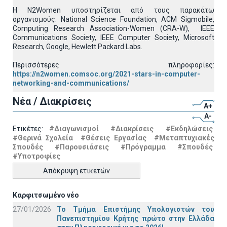
H N2Women υποστηρίζεται από τους παρακάτω
οργανισμούς: National Science Foundation, ACM Sigmobile,
Computing Research Association-Women (CRA-W), IEEE
Communications Society, IEEE Computer Society, Microsoft
Research, Google, Hewlett Packard Labs.
Περισσότερες πληροφορίες:
https://n2women.comsoc.org/2021-stars-in-computer-
networking-and-communications/
Νέα / Διακρίσεις
A+
A-
Ετικέτες:
#Διαγωνισμοί
#Διακρίσεις
#Εκδηλώσεις
#Θερινά Σχολεία
#Θέσεις Εργασίας
#Μεταπτυχιακές
Σπουδές
#Παρουσιάσεις
#Πρόγραμμα
#Σπουδές
#Υποτροφίες
Απόκρυψη ετικετών
Καρφιτσωμένο νέο
27/01/2026
Το Τμήμα Επιστήμης Υπολογιστών του
Πανεπιστημίου Κρήτης πρώτο στην Ελλάδα