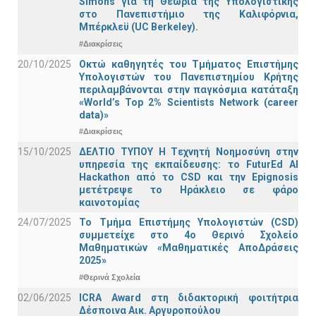
Simons για τη Θεωρία της Υπολογιστικής
στο Πανεπιστήμιο της Καλιφόρνια,
Μπέρκλεϋ (UC Berkeley).
#Διακρίσεις
20/10/2025
Οκτώ καθηγητές του Τμήματος Επιστήμης
Υπολογιστών του Πανεπιστημίου Κρήτης
περιλαμβάνονται στην παγκόσμια κατάταξη
«World’s Top 2% Scientists Network (career
data)»
#Διακρίσεις
15/10/2025
ΔΕΛΤΙΟ ΤΥΠΟΥ H Tεχνητή Νοημοσύνη στην
υπηρεσία της εκπαίδευσης: το FuturEd AI
Hackathon από το CSD και την Epignosis
μετέτρεψε το Ηράκλειο σε φάρο
καινοτομίας
24/07/2025
Το Τμήμα Επιστήμης Υπολογιστών (CSD)
συμμετείχε στο 4ο Θερινό Σχολείο
Μαθηματικών «Μαθηματικές ΑποΔράσεις
2025»
#Θερινά Σχολεία
02/06/2025
ICRA Award στη διδακτορική φοιτήτρια
Δέσποινα Αικ. Αργυροπούλου