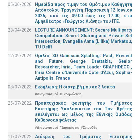
05/06/2026
Ημερίδα προς τιμήν του Ομότιμου Καθηγητή
Απόστολου Τραγανίτη-Παρασκευή 12 Ιουνίου
2026, από τις 09:00 έως τις 17:00, στο
Αμφιθέατρο «Γεώργιος Λιάνης» του ΙΤΕ.
23/04/2026
LECTURE ANNOUNCEMENT: Secure Multiparty
Computation: Secret Sharing and Private Set
Intersection, Evangelia Anna (Lilika) Markatou,
TU Delft
12/09/2024
Ομιλία: 3D Gaussian Splatting: Past, Present
and Future, George Drettakis, Senior
Researcher, Inria, Team Leader GRAPHDECO ,
Inria Centre d'Université Côte d'Azur, Sophia-
Antipolis, France
03/07/2023
Εκδήλωση: Η διατριβή μου σε 3 λεπτά
#Διαγωνισμοί
#Εκδηλώσεις
25/07/2022
Προπτυχιακός φοιτητής του Τμήματος
Επιστήμης Υπολογιστών του Παν. Κρήτης
επιλέγεται ως μέλος της Εθνικής Ομάδας
Κυβερνοασφάλειας
#Διαγωνισμοί
#Διακρίσεις
#Σπουδές
11/07/2022
Διάκριση του Τμήματος Επιστήμης