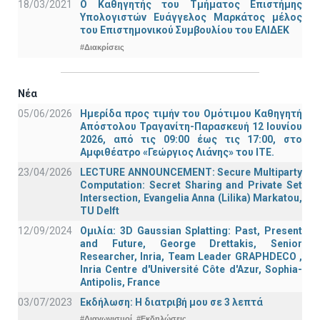
18/03/2021
Ο Καθηγητής του Τμήματος Επιστήμης
Υπολογιστών Ευάγγελος Μαρκάτος μέλος
του Επιστημονικού Συμβουλίου του ΕΛΙΔΕΚ
#Διακρίσεις
Νέα
05/06/2026
Ημερίδα προς τιμήν του Ομότιμου Καθηγητή
Απόστολου Τραγανίτη-Παρασκευή 12 Ιουνίου
2026, από τις 09:00 έως τις 17:00, στο
Αμφιθέατρο «Γεώργιος Λιάνης» του ΙΤΕ.
23/04/2026
LECTURE ANNOUNCEMENT: Secure Multiparty
Computation: Secret Sharing and Private Set
Intersection, Evangelia Anna (Lilika) Markatou,
TU Delft
12/09/2024
Ομιλία: 3D Gaussian Splatting: Past, Present
and Future, George Drettakis, Senior
Researcher, Inria, Team Leader GRAPHDECO ,
Inria Centre d'Université Côte d'Azur, Sophia-
Antipolis, France
03/07/2023
Εκδήλωση: Η διατριβή μου σε 3 λεπτά
#Διαγωνισμοί
#Εκδηλώσεις