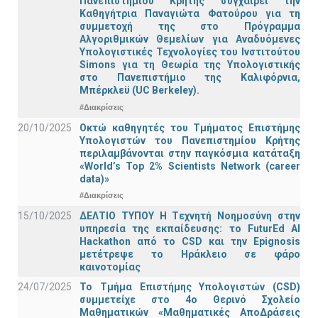
Πανεπιστημίου Κρήτης συγχαίρει την
Καθηγήτρια Παναγιώτα Φατούρου για τη
συμμετοχή της στο Πρόγραμμα
Αλγοριθμικών Θεμελίων για Αναδυόμενες
Υπολογιστικές Τεχνολογίες του Ινστιτούτου
Simons για τη Θεωρία της Υπολογιστικής
στο Πανεπιστήμιο της Καλιφόρνια,
Μπέρκλεϋ (UC Berkeley).
#Διακρίσεις
20/10/2025
Οκτώ καθηγητές του Τμήματος Επιστήμης
Υπολογιστών του Πανεπιστημίου Κρήτης
περιλαμβάνονται στην παγκόσμια κατάταξη
«World’s Top 2% Scientists Network (career
data)»
#Διακρίσεις
15/10/2025
ΔΕΛΤΙΟ ΤΥΠΟΥ H Tεχνητή Νοημοσύνη στην
υπηρεσία της εκπαίδευσης: το FuturEd AI
Hackathon από το CSD και την Epignosis
μετέτρεψε το Ηράκλειο σε φάρο
καινοτομίας
24/07/2025
Το Τμήμα Επιστήμης Υπολογιστών (CSD)
συμμετείχε στο 4ο Θερινό Σχολείο
Μαθηματικών «Μαθηματικές ΑποΔράσεις