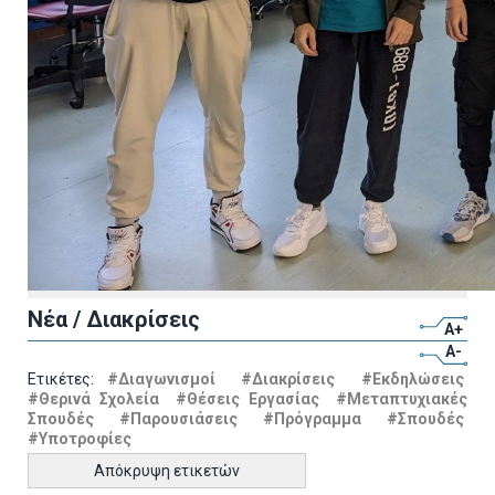
Νέα / Διακρίσεις
A+
A-
Ετικέτες:
#Διαγωνισμοί
#Διακρίσεις
#Εκδηλώσεις
#Θερινά Σχολεία
#Θέσεις Εργασίας
#Μεταπτυχιακές
Σπουδές
#Παρουσιάσεις
#Πρόγραμμα
#Σπουδές
#Υποτροφίες
Απόκρυψη ετικετών