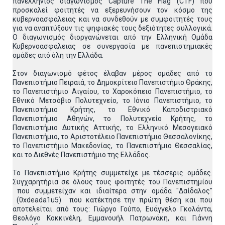
πανελλήνιος διαγωνισμός Capture The Flag (CTF) που
προσκαλεί φοιτητές να εξερευνήσουν τον κόσμο της
κυβερνοασφάλειας και να συνδεθούν με συμφοιτητές τους
για να αναπτύξουν τις ψηφιακές τους δεξιότητες συλλογικά.
Ο διαγωνισμός διοργανώνεται από την Ελληνική Ομάδα
Κυβερνοασφάλειας σε συνεργασία με πανεπιστημιακές
ομάδες από όλη την Ελλάδα.
Στον διαγωνισμό φέτος έλαβαν μέρος ομάδες από το
Πανεπιστήμιο Πειραιά, το Δημοκρίτειο Πανεπιστήμιο Θράκης,
το Πανεπιστήμιο Αιγαίου, το Χαροκόπειο Πανεπιστήμιο, το
Εθνικό Μετσόβιο Πολυτεχνείο, το Ιόνιο Πανεπιστήμιο, το
Πανεπιστήμιο Κρήτης, το Εθνικό Καποδιστριακό
Πανεπιστήμιο Αθηνών, το Πολυτεχνείο Κρήτης, το
Πανεπιστήμιο Δυτικής Αττικής, το Ελληνικό Μεσογειακό
Πανεπιστήμιο, το Αριστοτέλειο Πανεπιστήμιο Θεσσαλονίκης,
το Πανεπιστήμιο Μακεδονίας, το Πανεπιστήμιο Θεσσαλίας,
και το Διεθνές Πανεπιστήμιο της Ελλάδος.
Το Πανεπιστήμιο Κρήτης συμμετείχε με τέσσερις ομάδες.
Συγχαρητήρια σε όλους τους φοιτητές του Πανεπιστημίου
που συμμετείχαν και ιδιαίτερα στην ομάδα "Δαίδαλος"
(0xdeada1u5) που κατέκτησε την πρώτη θέση και που
αποτελείται από τους: Γιώργο Γούπο, Ευάγγελο Γκολάντα,
Θεολόγο Κοκκινέλη, Εμμανουήλ Πατρωνάκη, και Γιάννη