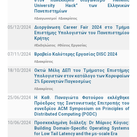
στον πανελλήνιο διαγωνισμό “Hellenic
University Hack” των Ελληνικών
Πανεπιστημίων
#Διαγωνισμοί
#Διακρίσεις
05/12/2024
Διοργάνωση Career Fair 2024 στο Τμήμα
Επιστήμης Υπολογιστών του Πανεπιστημίου
Κρήτης
#Εκδηλώσεις
#Θέσεις Εργασίας
07/11/2024
Βραβείο Καλύτερης Εργασίας DISC 2024
#Διακρίσεις
18/10/2024
Οκτώ Μέλη ΔΕΠ του Τμήματος Επιστήμης
Υπολογιστών στον κατάλογο των Κορυφαίων
2% Ερευνητών Παγκοσμίως
#Διακρίσεις
25/06/2024
Η Καθ. Παναγιώτα Φατούρου εκλέχθηκε
Πρόεδρος της Συντονιστικής Επιτροπής του
συνεδρίου ACM Symposium on Principles of
Distributed Computing (PODC)
10/06/2024
Προσκεκλημένη διάλεξη: Dr Μάριος Κόγιας:
Building Domain-Specific Operating Systems
for Low Tail Latency and the μs-scale Era