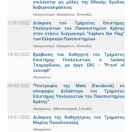
επιλέγεται ως μέλος της Εθνικής Ομάδας
Κυβερνοασφάλειας
#Διαγωνισμοί
#Διακρίσεις
#Σπουδές
11/07/2022
Διάκριση του Τμήματος Επιστήμης
Υπολογιστών του Πανεπιστημίου Κρήτης
στον ετήσιο διαγωνισμό “Capture the Flag”
των Ελληνικών Πανεπιστημίων
#Διαγωνισμοί
#Διακρίσεις
#Σπουδές
14/02/2022
Βράβευση του Καθηγητή του Τμήματος
Επιστήμης Υπολογιστών, κ. Ιωάννη
Τσαμαρδίνου, με έργο ERC - "Proof of
concept"
#Διακρίσεις
04/02/2022
"Υποτροφία της Meta (Facebook) σε
υποψήφιο Διδάκτορα του Τμήματος
Επιστήμης Υπολογιστών του Πανεπιστημίου
Κρήτης"
#Διακρίσεις
#Μεταπτυχιακές Σπουδές
19/01/2022
Διάκριση της Καθηγήτριας του Τμήματος
Μαρίας Παπαδοπούλη
#Διακρίσεις