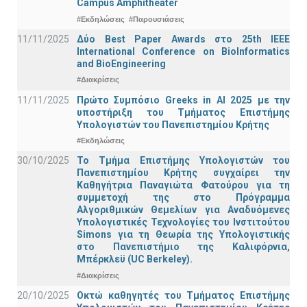
Campus Amphitheater
#Εκδηλώσεις
#Παρουσιάσεις
11/11/2025
Δύο Best Paper Awards στο 25th IEEE
International Conference on BioInformatics
and BioEngineering
#Διακρίσεις
11/11/2025
Πρώτο Συμπόσιο Greeks in AI 2025 με την
υποστήριξη του Τμήματος Επιστήμης
Υπολογιστών του Πανεπιστημίου Κρήτης
#Εκδηλώσεις
30/10/2025
Το Τμήμα Επιστήμης Υπολογιστών του
Πανεπιστημίου Κρήτης συγχαίρει την
Καθηγήτρια Παναγιώτα Φατούρου για τη
συμμετοχή της στο Πρόγραμμα
Αλγοριθμικών Θεμελίων για Αναδυόμενες
Υπολογιστικές Τεχνολογίες του Ινστιτούτου
Simons για τη Θεωρία της Υπολογιστικής
στο Πανεπιστήμιο της Καλιφόρνια,
Μπέρκλεϋ (UC Berkeley).
#Διακρίσεις
20/10/2025
Οκτώ καθηγητές του Τμήματος Επιστήμης