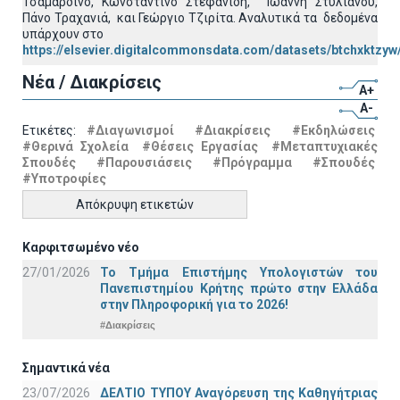
Τσαμαρδίνο, Κωνσταντίνο Στεφανίδη, Ιωάννη Στυλιανού,
Πάνο Τραχανιά, και Γεώργιο Τζιρίτα. Αναλυτικά τα δεδομένα
υπάρχουν στο
https://elsevier.digitalcommonsdata.com/datasets/btchxktzyw
Νέα / Διακρίσεις
A+
A-
Ετικέτες:
#Διαγωνισμοί
#Διακρίσεις
#Εκδηλώσεις
#Θερινά Σχολεία
#Θέσεις Εργασίας
#Μεταπτυχιακές
Σπουδές
#Παρουσιάσεις
#Πρόγραμμα
#Σπουδές
#Υποτροφίες
Απόκρυψη ετικετών
Καρφιτσωμένο νέο
27/01/2026
Το Τμήμα Επιστήμης Υπολογιστών του
Πανεπιστημίου Κρήτης πρώτο στην Ελλάδα
στην Πληροφορική για το 2026!
#Διακρίσεις
Σημαντικά νέα
23/07/2026
ΔΕΛΤΙΟ ΤΥΠΟΥ Αναγόρευση της Καθηγήτριας