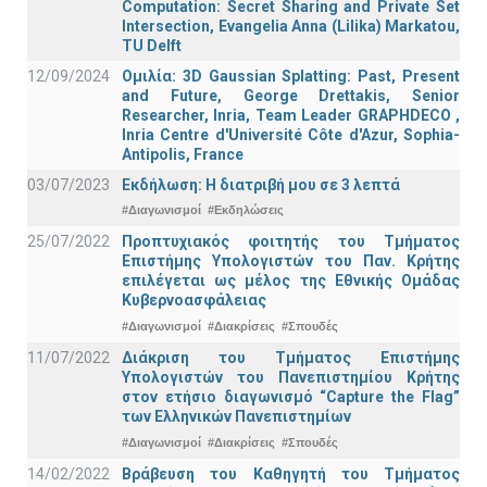
Computation: Secret Sharing and Private Set
Intersection, Evangelia Anna (Lilika) Markatou,
TU Delft
12/09/2024
Ομιλία: 3D Gaussian Splatting: Past, Present
and Future, George Drettakis, Senior
Researcher, Inria, Team Leader GRAPHDECO ,
Inria Centre d'Université Côte d'Azur, Sophia-
Antipolis, France
03/07/2023
Εκδήλωση: Η διατριβή μου σε 3 λεπτά
#Διαγωνισμοί
#Εκδηλώσεις
25/07/2022
Προπτυχιακός φοιτητής του Τμήματος
Επιστήμης Υπολογιστών του Παν. Κρήτης
επιλέγεται ως μέλος της Εθνικής Ομάδας
Κυβερνοασφάλειας
#Διαγωνισμοί
#Διακρίσεις
#Σπουδές
11/07/2022
Διάκριση του Τμήματος Επιστήμης
Υπολογιστών του Πανεπιστημίου Κρήτης
στον ετήσιο διαγωνισμό “Capture the Flag”
των Ελληνικών Πανεπιστημίων
#Διαγωνισμοί
#Διακρίσεις
#Σπουδές
14/02/2022
Βράβευση του Καθηγητή του Τμήματος