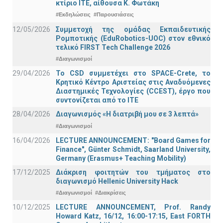
κτίριο ΙΤΕ, αίθουσα Κ. Φωτάκη
#Εκδηλώσεις
#Παρουσιάσεις
12/05/2026
Συμμετοχή της ομάδας Εκπαιδευτικής
Ρομποτικής (EduRobotics-UOC) στον εθνικό
τελικό FIRST Tech Challenge 2026
#Διαγωνισμοί
29/04/2026
Το CSD συμμετέχει στο SPACE-Crete, το
Κρητικό Κέντρο Αριστείας στις Αναδυόμενες
Διαστημικές Τεχνολογίες (CCEST), έργο που
συντονίζεται από το ΙΤΕ
28/04/2026
Διαγωνισμός «Η διατριβή μου σε 3 λεπτά»
#Διαγωνισμοί
16/04/2026
LECTURE ANNOUNCEMENT: "Board Games for
Finance", Günter Schmidt, Saarland University,
Germany (Erasmus+ Teaching Mobility)
17/12/2025
Διάκριση φοιτητών του τμήματος στο
διαγωνισμό Hellenic University Hack
#Διαγωνισμοί
#Διακρίσεις
10/12/2025
LECTURE ANNOUNCEMENT, Prof. Randy
Howard Katz, 16/12, 16:00-17:15, East FORTH