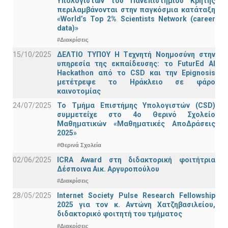
Υπολογιστών του Πανεπιστημίου Κρήτης
περιλαμβάνονται στην παγκόσμια κατάταξη
«World’s Top 2% Scientists Network (career
data)»
#Διακρίσεις
15/10/2025
ΔΕΛΤΙΟ ΤΥΠΟΥ H Tεχνητή Νοημοσύνη στην
υπηρεσία της εκπαίδευσης: το FuturEd AI
Hackathon από το CSD και την Epignosis
μετέτρεψε το Ηράκλειο σε φάρο
καινοτομίας
24/07/2025
Το Τμήμα Επιστήμης Υπολογιστών (CSD)
συμμετείχε στο 4ο Θερινό Σχολείο
Μαθηματικών «Μαθηματικές ΑποΔράσεις
2025»
#Θερινά Σχολεία
02/06/2025
ICRA Award στη διδακτορική φοιτήτρια
Δέσποινα Αικ. Αργυροπούλου
#Διακρίσεις
28/05/2025
Internet Society Pulse Research Fellowship
2025 για τον κ. Αντώνη Χατζηβασιλείου,
διδακτορικό φοιτητή του τμήματος
#Διακρίσεις