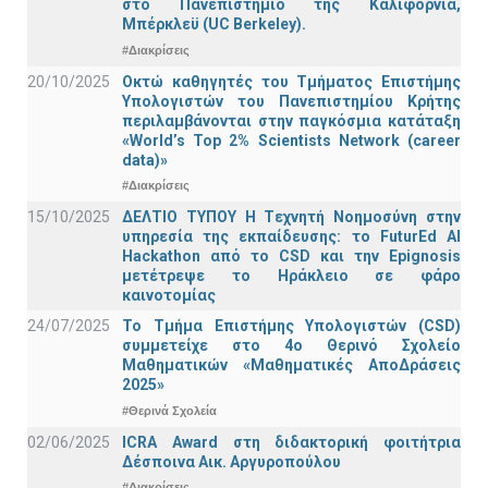
στο Πανεπιστήμιο της Καλιφόρνια,
Μπέρκλεϋ (UC Berkeley).
#Διακρίσεις
20/10/2025
Οκτώ καθηγητές του Τμήματος Επιστήμης
Υπολογιστών του Πανεπιστημίου Κρήτης
περιλαμβάνονται στην παγκόσμια κατάταξη
«World’s Top 2% Scientists Network (career
data)»
#Διακρίσεις
15/10/2025
ΔΕΛΤΙΟ ΤΥΠΟΥ H Tεχνητή Νοημοσύνη στην
υπηρεσία της εκπαίδευσης: το FuturEd AI
Hackathon από το CSD και την Epignosis
μετέτρεψε το Ηράκλειο σε φάρο
καινοτομίας
24/07/2025
Το Τμήμα Επιστήμης Υπολογιστών (CSD)
συμμετείχε στο 4ο Θερινό Σχολείο
Μαθηματικών «Μαθηματικές ΑποΔράσεις
2025»
#Θερινά Σχολεία
02/06/2025
ICRA Award στη διδακτορική φοιτήτρια
Δέσποινα Αικ. Αργυροπούλου
#Διακρίσεις