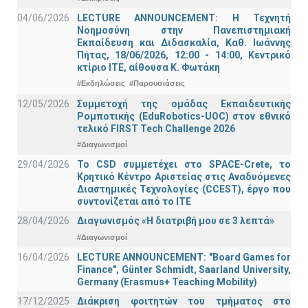
04/06/2026
LECTURE ANNOUNCEMENT: Η Τεχνητή
Νοημοσύνη στην Πανεπιστημιακή
Εκπαίδευση και Διδασκαλία, Καθ. Ιωάννης
Πήτας, 18/06/2026, 12:00 - 14:00, Κεντρικό
κτίριο ΙΤΕ, αίθουσα Κ. Φωτάκη
#Εκδηλώσεις
#Παρουσιάσεις
12/05/2026
Συμμετοχή της ομάδας Εκπαιδευτικής
Ρομποτικής (EduRobotics-UOC) στον εθνικό
τελικό FIRST Tech Challenge 2026
#Διαγωνισμοί
29/04/2026
Το CSD συμμετέχει στο SPACE-Crete, το
Κρητικό Κέντρο Αριστείας στις Αναδυόμενες
Διαστημικές Τεχνολογίες (CCEST), έργο που
συντονίζεται από το ΙΤΕ
28/04/2026
Διαγωνισμός «Η διατριβή μου σε 3 λεπτά»
#Διαγωνισμοί
16/04/2026
LECTURE ANNOUNCEMENT: "Board Games for
Finance", Günter Schmidt, Saarland University,
Germany (Erasmus+ Teaching Mobility)
17/12/2025
Διάκριση φοιτητών του τμήματος στο