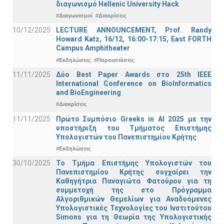
διαγωνισμό Hellenic University Hack
#Διαγωνισμοί
#Διακρίσεις
10/12/2025
LECTURE ANNOUNCEMENT, Prof. Randy
Howard Katz, 16/12, 16:00-17:15, East FORTH
Campus Amphitheater
#Εκδηλώσεις
#Παρουσιάσεις
11/11/2025
Δύο Best Paper Awards στο 25th IEEE
International Conference on BioInformatics
and BioEngineering
#Διακρίσεις
11/11/2025
Πρώτο Συμπόσιο Greeks in AI 2025 με την
υποστήριξη του Τμήματος Επιστήμης
Υπολογιστών του Πανεπιστημίου Κρήτης
#Εκδηλώσεις
30/10/2025
Το Τμήμα Επιστήμης Υπολογιστών του
Πανεπιστημίου Κρήτης συγχαίρει την
Καθηγήτρια Παναγιώτα Φατούρου για τη
συμμετοχή της στο Πρόγραμμα
Αλγοριθμικών Θεμελίων για Αναδυόμενες
Υπολογιστικές Τεχνολογίες του Ινστιτούτου
Simons για τη Θεωρία της Υπολογιστικής