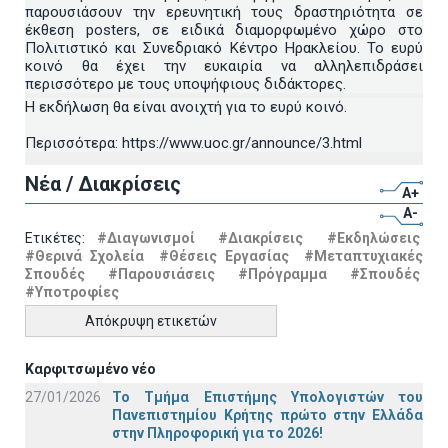
παρουσιάσουν την ερευνητική τους δραστηριότητα σε
έκθεση posters, σε ειδικά διαμορφωμένο χώρο στο
Πολιτιστικό και Συνεδριακό Κέντρο Ηρακλείου. Το ευρύ
κοινό θα έχει την ευκαιρία να αλληλεπιδράσει
περισσότερο με τους υποψήφιους διδάκτορες.
Η εκδήλωση θα είναι ανοιχτή για το ευρύ κοινό.
Περισσότερα: https://www.uoc.gr/announce/3.html
Νέα / Διακρίσεις
A+
A-
Ετικέτες:
#Διαγωνισμοί
#Διακρίσεις
#Εκδηλώσεις
#Θερινά Σχολεία
#Θέσεις Εργασίας
#Μεταπτυχιακές
Σπουδές
#Παρουσιάσεις
#Πρόγραμμα
#Σπουδές
#Υποτροφίες
Απόκρυψη ετικετών
Καρφιτσωμένο νέο
27/01/2026
Το Τμήμα Επιστήμης Υπολογιστών του
Πανεπιστημίου Κρήτης πρώτο στην Ελλάδα
στην Πληροφορική για το 2026!