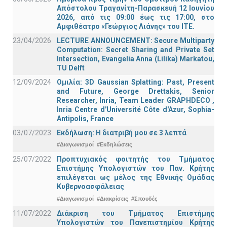
Απόστολου Τραγανίτη-Παρασκευή 12 Ιουνίου
2026, από τις 09:00 έως τις 17:00, στο
Αμφιθέατρο «Γεώργιος Λιάνης» του ΙΤΕ.
23/04/2026
LECTURE ANNOUNCEMENT: Secure Multiparty
Computation: Secret Sharing and Private Set
Intersection, Evangelia Anna (Lilika) Markatou,
TU Delft
12/09/2024
Ομιλία: 3D Gaussian Splatting: Past, Present
and Future, George Drettakis, Senior
Researcher, Inria, Team Leader GRAPHDECO ,
Inria Centre d'Université Côte d'Azur, Sophia-
Antipolis, France
03/07/2023
Εκδήλωση: Η διατριβή μου σε 3 λεπτά
#Διαγωνισμοί
#Εκδηλώσεις
25/07/2022
Προπτυχιακός φοιτητής του Τμήματος
Επιστήμης Υπολογιστών του Παν. Κρήτης
επιλέγεται ως μέλος της Εθνικής Ομάδας
Κυβερνοασφάλειας
#Διαγωνισμοί
#Διακρίσεις
#Σπουδές
11/07/2022
Διάκριση του Τμήματος Επιστήμης
Υπολογιστών του Πανεπιστημίου Κρήτης