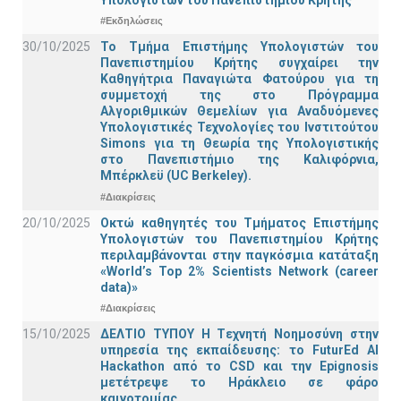
#Εκδηλώσεις
30/10/2025
Το Τμήμα Επιστήμης Υπολογιστών του
Πανεπιστημίου Κρήτης συγχαίρει την
Καθηγήτρια Παναγιώτα Φατούρου για τη
συμμετοχή της στο Πρόγραμμα
Αλγοριθμικών Θεμελίων για Αναδυόμενες
Υπολογιστικές Τεχνολογίες του Ινστιτούτου
Simons για τη Θεωρία της Υπολογιστικής
στο Πανεπιστήμιο της Καλιφόρνια,
Μπέρκλεϋ (UC Berkeley).
#Διακρίσεις
20/10/2025
Οκτώ καθηγητές του Τμήματος Επιστήμης
Υπολογιστών του Πανεπιστημίου Κρήτης
περιλαμβάνονται στην παγκόσμια κατάταξη
«World’s Top 2% Scientists Network (career
data)»
#Διακρίσεις
15/10/2025
ΔΕΛΤΙΟ ΤΥΠΟΥ H Tεχνητή Νοημοσύνη στην
υπηρεσία της εκπαίδευσης: το FuturEd AI
Hackathon από το CSD και την Epignosis
μετέτρεψε το Ηράκλειο σε φάρο
καινοτομίας