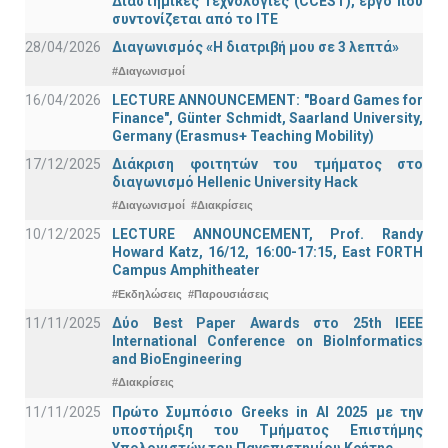
Διαστημικές Τεχνολογίες (CCEST), έργο που
συντονίζεται από το ΙΤΕ
28/04/2026
Διαγωνισμός «Η διατριβή μου σε 3 λεπτά»
#Διαγωνισμοί
16/04/2026
LECTURE ANNOUNCEMENT: "Board Games for
Finance", Günter Schmidt, Saarland University,
Germany (Erasmus+ Teaching Mobility)
17/12/2025
Διάκριση φοιτητών του τμήματος στο
διαγωνισμό Hellenic University Hack
#Διαγωνισμοί
#Διακρίσεις
10/12/2025
LECTURE ANNOUNCEMENT, Prof. Randy
Howard Katz, 16/12, 16:00-17:15, East FORTH
Campus Amphitheater
#Εκδηλώσεις
#Παρουσιάσεις
11/11/2025
Δύο Best Paper Awards στο 25th IEEE
International Conference on BioInformatics
and BioEngineering
#Διακρίσεις
11/11/2025
Πρώτο Συμπόσιο Greeks in AI 2025 με την
υποστήριξη του Τμήματος Επιστήμης
Υπολογιστών του Πανεπιστημίου Κρήτης