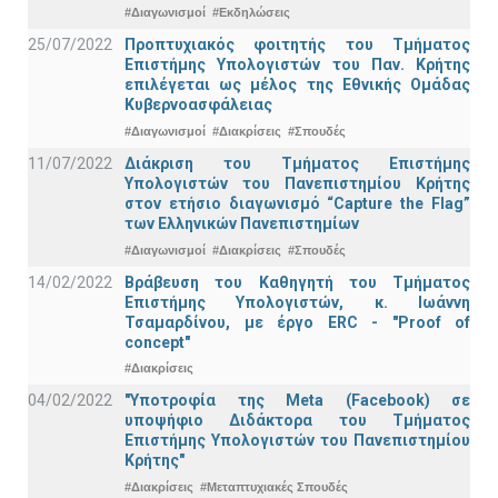
#Διαγωνισμοί
#Εκδηλώσεις
25/07/2022
Προπτυχιακός φοιτητής του Τμήματος
Επιστήμης Υπολογιστών του Παν. Κρήτης
επιλέγεται ως μέλος της Εθνικής Ομάδας
Κυβερνοασφάλειας
#Διαγωνισμοί
#Διακρίσεις
#Σπουδές
11/07/2022
Διάκριση του Τμήματος Επιστήμης
Υπολογιστών του Πανεπιστημίου Κρήτης
στον ετήσιο διαγωνισμό “Capture the Flag”
των Ελληνικών Πανεπιστημίων
#Διαγωνισμοί
#Διακρίσεις
#Σπουδές
14/02/2022
Βράβευση του Καθηγητή του Τμήματος
Επιστήμης Υπολογιστών, κ. Ιωάννη
Τσαμαρδίνου, με έργο ERC - "Proof of
concept"
#Διακρίσεις
04/02/2022
"Υποτροφία της Meta (Facebook) σε
υποψήφιο Διδάκτορα του Τμήματος
Επιστήμης Υπολογιστών του Πανεπιστημίου
Κρήτης"
#Διακρίσεις
#Μεταπτυχιακές Σπουδές