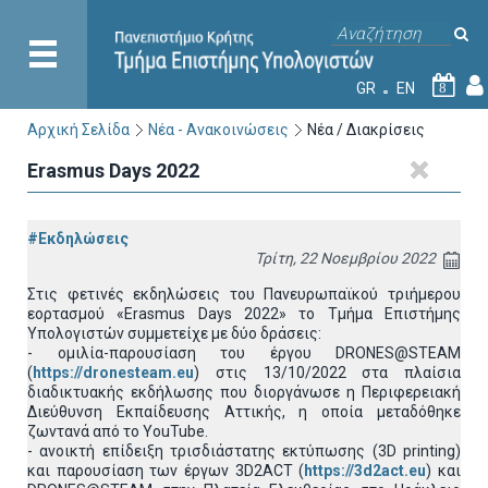
GR
EN
8
Αρχική Σελίδα
Νέα - Ανακοινώσεις
Νέα / Διακρίσεις
Erasmus Days 2022
#Εκδηλώσεις
Τρίτη, 22 Νοεμβρίου 2022
Στις φετινές εκδηλώσεις του Πανευρωπαϊκού τριήμερου
εορτασμού «Erasmus Days 2022» το Τμήμα Επιστήμης
Υπολογιστών συμμετείχε με δύο δράσεις:
- ομιλία-παρουσίαση του έργου DRONES@STEAM
(
https://dronesteam.eu
) στις 13/10/2022 στα πλαίσια
διαδικτυακής εκδήλωσης που διοργάνωσε η Περιφερειακή
Διεύθυνση Εκπαίδευσης Αττικής, η οποία μεταδόθηκε
ζωντανά από το YouTube.
- ανοικτή επίδειξη τρισδιάστατης εκτύπωσης (3D printing)
και παρουσίαση των έργων 3D2ACT (
https://3d2act.eu
) και