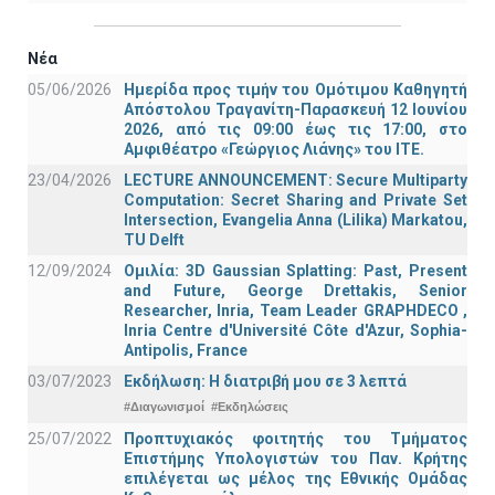
Νέα
05/06/2026
Ημερίδα προς τιμήν του Ομότιμου Καθηγητή
Απόστολου Τραγανίτη-Παρασκευή 12 Ιουνίου
2026, από τις 09:00 έως τις 17:00, στο
Αμφιθέατρο «Γεώργιος Λιάνης» του ΙΤΕ.
23/04/2026
LECTURE ANNOUNCEMENT: Secure Multiparty
Computation: Secret Sharing and Private Set
Intersection, Evangelia Anna (Lilika) Markatou,
TU Delft
12/09/2024
Ομιλία: 3D Gaussian Splatting: Past, Present
and Future, George Drettakis, Senior
Researcher, Inria, Team Leader GRAPHDECO ,
Inria Centre d'Université Côte d'Azur, Sophia-
Antipolis, France
03/07/2023
Εκδήλωση: Η διατριβή μου σε 3 λεπτά
#Διαγωνισμοί
#Εκδηλώσεις
25/07/2022
Προπτυχιακός φοιτητής του Τμήματος
Επιστήμης Υπολογιστών του Παν. Κρήτης
επιλέγεται ως μέλος της Εθνικής Ομάδας