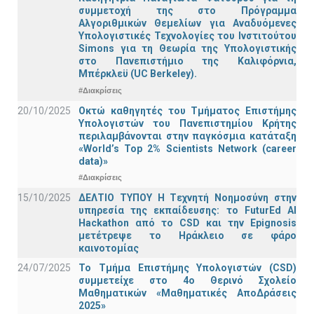
συμμετοχή της στο Πρόγραμμα
Αλγοριθμικών Θεμελίων για Αναδυόμενες
Υπολογιστικές Τεχνολογίες του Ινστιτούτου
Simons για τη Θεωρία της Υπολογιστικής
στο Πανεπιστήμιο της Καλιφόρνια,
Μπέρκλεϋ (UC Berkeley).
#Διακρίσεις
20/10/2025
Οκτώ καθηγητές του Τμήματος Επιστήμης
Υπολογιστών του Πανεπιστημίου Κρήτης
περιλαμβάνονται στην παγκόσμια κατάταξη
«World’s Top 2% Scientists Network (career
data)»
#Διακρίσεις
15/10/2025
ΔΕΛΤΙΟ ΤΥΠΟΥ H Tεχνητή Νοημοσύνη στην
υπηρεσία της εκπαίδευσης: το FuturEd AI
Hackathon από το CSD και την Epignosis
μετέτρεψε το Ηράκλειο σε φάρο
καινοτομίας
24/07/2025
Το Τμήμα Επιστήμης Υπολογιστών (CSD)
συμμετείχε στο 4ο Θερινό Σχολείο
Μαθηματικών «Μαθηματικές ΑποΔράσεις
2025»