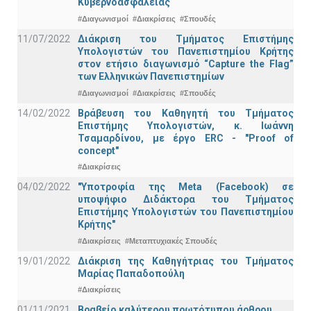
Κυβερνοασφάλειας
#Διαγωνισμοί
#Διακρίσεις
#Σπουδές
11/07/2022
Διάκριση του Τμήματος Επιστήμης
Υπολογιστών του Πανεπιστημίου Κρήτης
στον ετήσιο διαγωνισμό “Capture the Flag”
των Ελληνικών Πανεπιστημίων
#Διαγωνισμοί
#Διακρίσεις
#Σπουδές
14/02/2022
Βράβευση του Καθηγητή του Τμήματος
Επιστήμης Υπολογιστών, κ. Ιωάννη
Τσαμαρδίνου, με έργο ERC - "Proof of
concept"
#Διακρίσεις
04/02/2022
"Υποτροφία της Meta (Facebook) σε
υποψήφιο Διδάκτορα του Τμήματος
Επιστήμης Υπολογιστών του Πανεπιστημίου
Κρήτης"
#Διακρίσεις
#Μεταπτυχιακές Σπουδές
19/01/2022
Διάκριση της Καθηγήτριας του Τμήματος
Μαρίας Παπαδοπούλη
#Διακρίσεις
01/11/2021
Bραβείο καλύτερου πρωτότυπου άρθρου