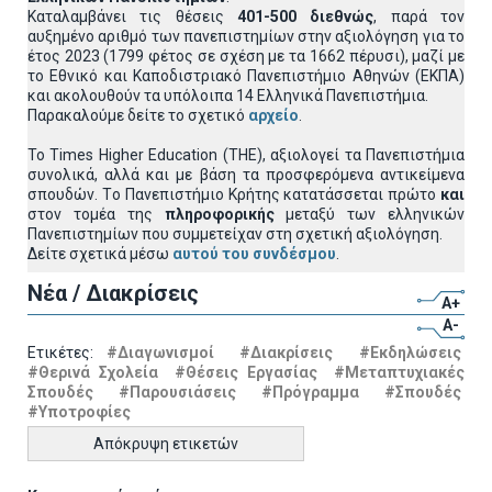
Καταλαμβάνει τις θέσεις
401-500 διεθνώς
, παρά τον
αυξημένο αριθμό των πανεπιστημίων στην αξιολόγηση για το
έτος 2023 (1799 φέτος σε σχέση με τα 1662 πέρυσι), μαζί με
το Εθνικό και Καποδιστριακό Πανεπιστήμιο Αθηνών (ΕΚΠΑ)
και ακολουθούν τα υπόλοιπα 14 Ελληνικά Πανεπιστήμια.
Παρακαλούμε δείτε το σχετικό
αρχείο
.
Το Times Higher Education (THE), αξιολογεί τα Πανεπιστήμια
συνολικά, αλλά και με βάση τα προσφερόμενα αντικείμενα
σπουδών. Tο Πανεπιστήμιο Κρήτης κατατάσσεται πρώτο
και
στον τομέα της
πληροφορικής
μεταξύ των ελληνικών
Πανεπιστημίων που συμμετείχαν στη σχετική αξιολόγηση.
Δείτε σχετικά μέσω
αυτού του συνδέσμου
.
Νέα / Διακρίσεις
A+
A-
Ετικέτες:
#Διαγωνισμοί
#Διακρίσεις
#Εκδηλώσεις
#Θερινά Σχολεία
#Θέσεις Εργασίας
#Μεταπτυχιακές
Σπουδές
#Παρουσιάσεις
#Πρόγραμμα
#Σπουδές
#Υποτροφίες
Απόκρυψη ετικετών