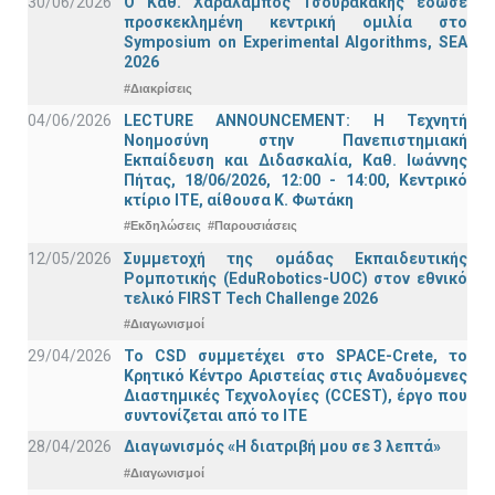
30/06/2026
Ο Καθ. Χαράλαμπος Τσουρακάκης έδωσε
προσκεκλημένη κεντρική ομιλία στο
Symposium on Experimental Algorithms, SEA
2026
#Διακρίσεις
04/06/2026
LECTURE ANNOUNCEMENT: Η Τεχνητή
Νοημοσύνη στην Πανεπιστημιακή
Εκπαίδευση και Διδασκαλία, Καθ. Ιωάννης
Πήτας, 18/06/2026, 12:00 - 14:00, Κεντρικό
κτίριο ΙΤΕ, αίθουσα Κ. Φωτάκη
#Εκδηλώσεις
#Παρουσιάσεις
12/05/2026
Συμμετοχή της ομάδας Εκπαιδευτικής
Ρομποτικής (EduRobotics-UOC) στον εθνικό
τελικό FIRST Tech Challenge 2026
#Διαγωνισμοί
29/04/2026
Το CSD συμμετέχει στο SPACE-Crete, το
Κρητικό Κέντρο Αριστείας στις Αναδυόμενες
Διαστημικές Τεχνολογίες (CCEST), έργο που
συντονίζεται από το ΙΤΕ
28/04/2026
Διαγωνισμός «Η διατριβή μου σε 3 λεπτά»
#Διαγωνισμοί