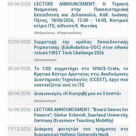
04/06/2026
LECTURE ANNOUNCEMENT: Η Τεχνητή
Νοημοσύνη στην Πανεπιστημιακή
Εκπαίδευση και Διδασκαλία, Καθ. Ιωάννης
Πήτας, 18/06/2026, 12:00 - 14:00, Κεντρικό
κτίριο ΙΤΕ, αίθουσα Κ. Φωτάκη
#Εκδηλώσεις
#Παρουσιάσεις
12/05/2026
Συμμετοχή της ομάδας Εκπαιδευτικής
Ρομποτικής (EduRobotics-UOC) στον εθνικό
τελικό FIRST Tech Challenge 2026
#Διαγωνισμοί
29/04/2026
Το CSD συμμετέχει στο SPACE-Crete, το
Κρητικό Κέντρο Αριστείας στις Αναδυόμενες
Διαστημικές Τεχνολογίες (CCEST), έργο που
συντονίζεται από το ΙΤΕ
28/04/2026
Διαγωνισμός «Η διατριβή μου σε 3 λεπτά»
#Διαγωνισμοί
16/04/2026
LECTURE ANNOUNCEMENT: "Board Games for
Finance", Günter Schmidt, Saarland University,
Germany (Erasmus+ Teaching Mobility)
17/12/2025
Διάκριση φοιτητών του τμήματος στο
διαγωνισμό Hellenic University Hack