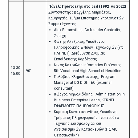
Πάνελ: Πρωτοετής στο csd (1992 vs 2022)
Συντονιστής : Βαγγέλης Μαρκάτος,
Καθηγητής, Τμήμα Επιστήμης Υπολογιστών
Συμμετέχοντες:
Alex Paramythis, Co-founder Contexity,
Ζυρίχη
Φώτης Αλεξάκος, Υπεύθυνος
Πληροφορικής & Νέων Τεχνολογιών (Υπ.
ΠΛΗΝΕΤ), Διεύθυνση Δ/θμιας
Εκπαίδευσης Καρδίτσας
Νίκος Κατσάλης Ιnformatics Professor,
13:30-
90’
5th Vocational High School of Heraklion
15:00
Πολύβιος Κλημαθιανάκης, Program
Manager at DG DIGIT EC (external
consultant)
Γιώργος Μηλολιδάκης, Administration in
Business Enterprise Leads, KERNEL
ΕΦΑΡΜΟΓΕΣ ΠΛΗΡΟΦΟΡΙΚΗΣ
Κυριακή Κωνσταντινίδου, Υπεύθυνη
Τμήματος Πληροφορικής, Ινστιτούτο
Τεχνικής Σεισμολογίας και
Αντισεισμικών Κατασκευών (ΙΤΣΑΚ,
Θεσσαλονίκη)