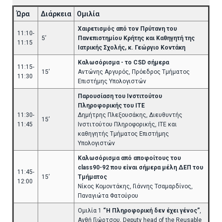
Ώρα
Διάρκεια
Ομιλία
Χαιρετισμός από τον Πρύτανη του
11:10-
5’
Πανεπιστημίου Κρήτης και Καθηγητή της
11:15
Ιατρικής Σχολής, κ. Γεώργιο Κοντάκη
Καλωσόρισμα - το CSD σήμερα
11:15-
15’
Αντώνης Αργυρός, Πρόεδρος Τμήματος
11:30
Επιστήμης Υπολογιστών
Παρουσίαση του Ινστιτούτου
Πληροφορικής του ΙΤΕ
11:30-
Δημήτρης Πλεξουσάκης, Διευθυντής
15’
11:45
Ινστιτούτου Πληροφορικής, ΙΤΕ και
καθηγητής Τμήματος Επιστήμης
Υπολογιστών
Καλωσόρισμα από αποφοίτους του
class90-92 που είναι σήμερα μέλη ΔΕΠ του
11:45-
15’
Τμήματος
12:00
Νίκος Κομοντάκης, Γιάννης Τσαμαρδίνος,
Παναγιώτα Φατούρου
Ομιλία 1
“Η Πληροφορική δεν έχει γένος”
,
Ανθή Γιώρτσου, Deputy head of the Reusable