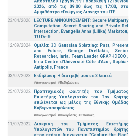
Απόστολου Τραγανίτη-Παρασκευή 12 Ιουνίου
2026, από τις 09:00 έως τις 17:00, στο
Αμφιθέατρο «Γεώργιος Λιάνης» του ΙΤΕ.
23/04/2026
LECTURE ANNOUNCEMENT: Secure Multiparty
Computation: Secret Sharing and Private Set
Intersection, Evangelia Anna (Lilika) Markatou,
TU Delft
12/09/2024
Ομιλία: 3D Gaussian Splatting: Past, Present
and Future, George Drettakis, Senior
Researcher, Inria, Team Leader GRAPHDECO ,
Inria Centre d'Université Côte d'Azur, Sophia-
Antipolis, France
03/07/2023
Εκδήλωση: Η διατριβή μου σε 3 λεπτά
#Διαγωνισμοί
#Εκδηλώσεις
25/07/2022
Προπτυχιακός φοιτητής του Τμήματος
Επιστήμης Υπολογιστών του Παν. Κρήτης
επιλέγεται ως μέλος της Εθνικής Ομάδας
Κυβερνοασφάλειας
#Διαγωνισμοί
#Διακρίσεις
#Σπουδές
11/07/2022
Διάκριση του Τμήματος Επιστήμης
Υπολογιστών του Πανεπιστημίου Κρήτης
στον ετήσιο διαγωνισμό “Capture the Flag”