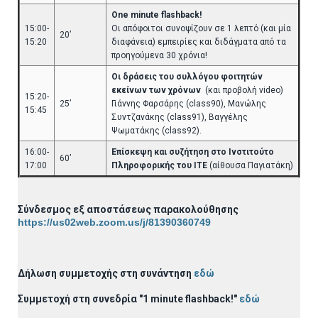
One minute flashback!
15:00-
Οι απόφοιτοι συνοψίζουν σε 1 λεπτό (και μία
20’
15:20
διαφάνεια) εμπειρίες και διδάγματα από τα
προηγούμενα 30 χρόνια!
Οι δράσεις του συλλόγου φοιτητών
εκείνων των χρόνων
(και προβολή video)
15:20-
25’
Γιάννης Φαρσάρης (class90), Μανώλης
15:45
Συντζανάκης (class91), Βαγγέλης
Ψωματάκης (class92).
16:00-
Επίσκεψη και συζήτηση στο Ινστιτούτο
60’
17:00
Πληροφορικής του ΙΤΕ
(αίθουσα Παγιατάκη)
Σύνδεσμος εξ αποστάσεως παρακολούθησης
https://us02web.zoom.us/j/81390360749
Δήλωση συμμετοχής στη συνάντηση
εδώ
Συμμετοχή στη συνεδρία "1 minute flashback!"
εδώ