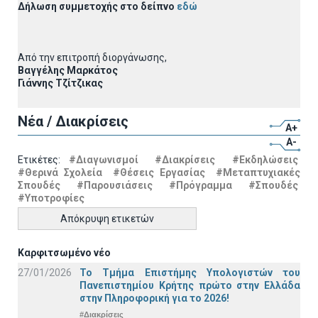
Δήλωση συμμετοχής στο δείπνο
εδώ
Από την επιτροπή διοργάνωσης,
Βαγγέλης Μαρκάτος
Γιάννης Τζίτζικας
Νέα / Διακρίσεις
A+
A-
Ετικέτες:
#Διαγωνισμοί
#Διακρίσεις
#Εκδηλώσεις
#Θερινά Σχολεία
#Θέσεις Εργασίας
#Μεταπτυχιακές
Σπουδές
#Παρουσιάσεις
#Πρόγραμμα
#Σπουδές
#Υποτροφίες
Απόκρυψη ετικετών
Καρφιτσωμένο νέο
27/01/2026
Το Τμήμα Επιστήμης Υπολογιστών του
Πανεπιστημίου Κρήτης πρώτο στην Ελλάδα
στην Πληροφορική για το 2026!
#Διακρίσεις