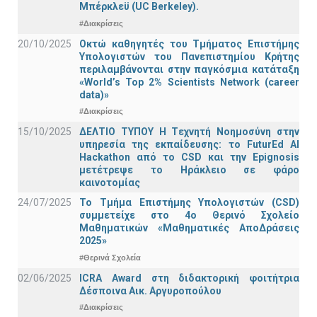
Μπέρκλεϋ (UC Berkeley).
#Διακρίσεις
20/10/2025
Οκτώ καθηγητές του Τμήματος Επιστήμης
Υπολογιστών του Πανεπιστημίου Κρήτης
περιλαμβάνονται στην παγκόσμια κατάταξη
«World’s Top 2% Scientists Network (career
data)»
#Διακρίσεις
15/10/2025
ΔΕΛΤΙΟ ΤΥΠΟΥ H Tεχνητή Νοημοσύνη στην
υπηρεσία της εκπαίδευσης: το FuturEd AI
Hackathon από το CSD και την Epignosis
μετέτρεψε το Ηράκλειο σε φάρο
καινοτομίας
24/07/2025
Το Τμήμα Επιστήμης Υπολογιστών (CSD)
συμμετείχε στο 4ο Θερινό Σχολείο
Μαθηματικών «Μαθηματικές ΑποΔράσεις
2025»
#Θερινά Σχολεία
02/06/2025
ICRA Award στη διδακτορική φοιτήτρια
Δέσποινα Αικ. Αργυροπούλου
#Διακρίσεις