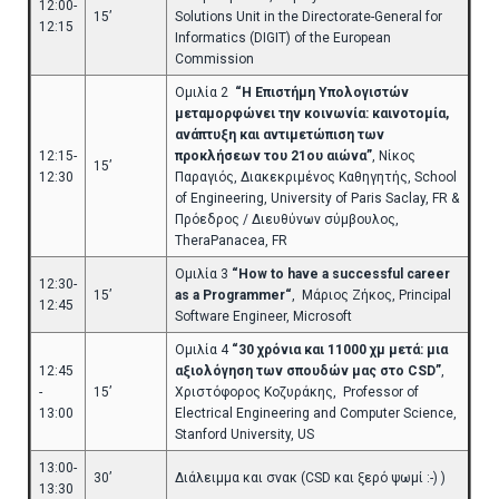
12:00-
15’
Solutions Unit in the Directorate-General for
12:15
Informatics (DIGIT) of the European
Commission
Ομιλία 2
“Η Επιστήμη Υπολογιστών
μεταμορφώνει την κοινωνία: καινοτομία,
ανάπτυξη και αντιμετώπιση των
12:15-
προκλήσεων του 21ου αιώνα”
, Νίκος
15’
12:30
Παραγιός, Διακεκριμένος Καθηγητής, School
of Engineering, University of Paris Saclay, FR &
Πρόεδρος / Διευθύνων σύμβουλος,
TheraPanacea, FR
Ομιλία 3
“How to have a successful career
12:30-
15’
as a Programmer“
, Μάριος Ζήκος, Principal
12:45
Software Engineer, Microsoft
Ομιλία 4
“30 χρόνια και 11000 χμ μετά: μια
12:45
αξιολόγηση των σπουδών μας στο CSD”
,
-
15’
Χριστόφορος Κοζυράκης, Professor of
13:00
Electrical Engineering and Computer Science,
Stanford University, US
13:00-
30’
Διάλειμμα και σνακ (CSD και ξερό ψωμί :-) )
13:30